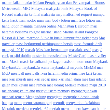
malam lailatulqadar
Malam Penghargaan dan Penyampaian Bonus
Metrowealth MIG
Malaysia
malaysia bank
Malaysia Book of
Record
malaysia ke final
malaysia map
malformed request
mampu
kena hack
mamypoko
man
man body lotion
man face lotion
man
hand lotion
mangga
mangga online
Manhattan Ballroom
mari
beramal bersama colgate
marina island
Marina Island Pangkor
Resort & Hotel
marroon 5 live in kuala lumpur free ticket
mas
Mas
traveller
masa berkumpul perhimpunan bersih
masa formula drift
malaysia 2010
masak
Masakan berpantang
masalah sosial
masjid
cork
masjid dublin
master in breastfeeding
MasterCard
mastraveller
mati
Maxis
maxis broadband package
maxis om nom nom
Maybank
Maybank2u
maybank2u scam
maybankard
mayonis
MBMB
mca
McD
meatball
meatballs ikea haram
media prima
mee kari ketam
mee kari murah
mee kari sedap
mee kari shah alam
mee kari udang
galah
mee ketam
mee ramen
mee udang
Melaka
melaka maju 2010
melancong ke ireland
melayu islam
memory
mempergunakan
mencari teman
Mengandung
mengigau
mengubah destini anak
bangsa
menu
menu sarapan pagi
menulis
menyambut kelahiran
Merajuk
merdeka
merdeka 62
meriah
merpati
meru kawasan banjir