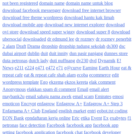
not been registered
domain name
domain name untuk blog
download facebook messenger
download free internet browser
download free theme wordpress
download hantu kak limah
download mobile app
download new internet explorer
download
ovi store
download speed super wiggy
download super 8
download
ubersocial
downloaded
dr edmund lee
dr rozmey
dr rozmey penerbit
2 alam
Draft
Drama
dropship
dropship tudung sekolah
ds300
dsc
dubai airport
dublin
duit
duit innity
dun pasir panjang
dunnes store
duta petronas
dutch lady
duti nuffnang
dv230
dvd
Dynamik
E!
News
e211
e224
e471
e472
e71
e@curve
Earning
Earth Hour
eat &
repeat cafe
eat & repeat cafe shah alam
ecoba
ecommerce
edit
wordpress template
Ego
ekzema
ekzos kereta
elak comment
Anonymous
elakkan spam di comment
Email
email alert
maybank2u
email sahaja nama awek
email scam
Emirates
emosi
emoticon
Encrypt
enfagrow
Enfagrow A+
Enfagrow A+ Step 3
Enfamama A+ Club
England
english market
entri
eobot.txt coding
EON Bank
epndaftaran kerja online
Eric
etika
Event
Ex
exabytes
f1
petronas
face detection
Facebook
facebook app
facebook app
setting
facebook application
facebook chat
facebook developer