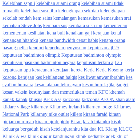
Kelebihan sspn-i
kelebihan suami orang
kelebihan suami tidak
romantik
kelebihan susu ibu
kelengkapan sekolah
kelengkapan
sekolah rendah
kem sains
kemalangan
kemasukan
kemasukan srai
kematian Steve Jobs
kembara sus
kembara susu ibu
kementerian
kementerian kesihatan
kena buli
kenaikan gaji kerajaan
kenal
kenangan hitamku
kenapa bandwidth cepat habis
kenapa orang
pasang pelita
kenduri
keperluan penyusuan
keputusan ajl 25
keputusan badminton olimpik
Keputusan badminton olympic
keputusan pasukan badminton negara
keputusan terkini ajl 25
keputusan upu
keracunan
kerajaan
kereta
Kerja
Kerja Kosong
kerja
kosong kerajaan
kes kehilangan balqis
kes liwat anwar ibrahim
kes
syafian humaira
kesan alahan telur ayam
kesan buruk gila gadget
kesan vaksin
kesunyiaan dan memerlukan teman
KFC
khemah
kanak-kanak
khusus
Kick Ass
kidzoona
kidzoona AEON shah alam
kildare village
killarney
Killarney ireland
killarney lodge
Killarney
National Park
killarney nike outlet
killers
kiraan faraid
kiraan
pinjaman rumah
kiraan ujrah ptptn
Kiran
kisah hitamku
kisah
keluarga bergaduh
kisah ketelanjuranku
kita dua
KL
Klang
KLCC
Klinik Ajwa
klinik gugur kandungan
klinik pediatrik adek
klu of