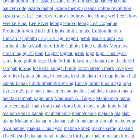
lawak bodoh amir
lazada
lazada baby fair
lazada baucer
lazada
baucer code
lazada mahal
lazada menipu
lazada online revolution
lazada sales
LE
leaderboard adv
lebuhraya
lee chong wei
Lee Chow
Wei ke Final
Lee River
lelong
lenovo
leong
Les' Copaque
Production Sdn Bhd
lidl
Lights
limit
Limited Edition
lin dan
Link2SD
lipbalm
lirik
lirik lagu negeri perak
lisa surihani
lisa
surihani ada kekasih baru
Little Caliphs
Little Caliphs Meru
live
streaming ajl 25
loan
Loghat
loghat perak
logo
logo 1 malaysia
sama logo politik
logo Upin & Ipin
lokasi mee ketam
lookback
lori
sampah
lorong
lot kedai sungai buloh
lotion stretch mark
love
love
guru
lrt di pulau pinang
lrt penang
lrt shah alam
lrt3 map
luahan hati
kanak-kanak
lubuk timah hot spring
Lucah
lumut
luna maya
lupa
Lyrics
m2u pay
maaf
macam mana hendak jual data
macam mana
hendak tambah page rank
Madrasah Al-Taqwa
Mahkamah
mahu
amir tersingkir
main kutu
main kutu boleh kaya
main kutu halal
mainan kanak-kanak
maintainance
maintenance
majalah
majalah
ujang
Makan
makanan
makanan sabah
makanan sunnah
make your
own banner
makna 1 malaysia
makna kopek
makna selfie
maksud
Hb
Maksud tekanan darah
malacca bird park
malam
malam jumaat