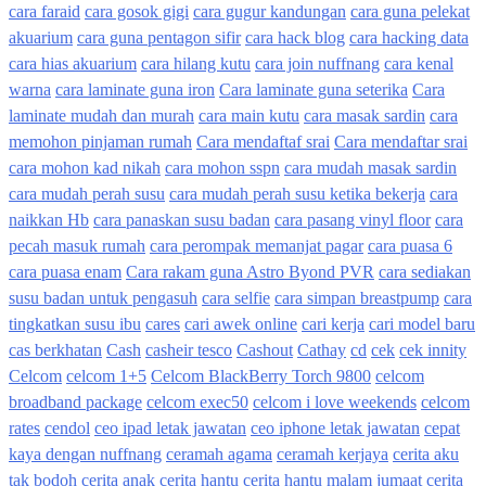
cara faraid
cara gosok gigi
cara gugur kandungan
cara guna pelekat
akuarium
cara guna pentagon sifir
cara hack blog
cara hacking data
cara hias akuarium
cara hilang kutu
cara join nuffnang
cara kenal
warna
cara laminate guna iron
Cara laminate guna seterika
Cara
laminate mudah dan murah
cara main kutu
cara masak sardin
cara
memohon pinjaman rumah
Cara mendaftaf srai
Cara mendaftar srai
cara mohon kad nikah
cara mohon sspn
cara mudah masak sardin
cara mudah perah susu
cara mudah perah susu ketika bekerja
cara
naikkan Hb
cara panaskan susu badan
cara pasang vinyl floor
cara
pecah masuk rumah
cara perompak memanjat pagar
cara puasa 6
cara puasa enam
Cara rakam guna Astro Byond PVR
cara sediakan
susu badan untuk pengasuh
cara selfie
cara simpan breastpump
cara
tingkatkan susu ibu
cares
cari awek online
cari kerja
cari model baru
cas berkhatan
Cash
casheir tesco
Cashout
Cathay
cd
cek
cek innity
Celcom
celcom 1+5
Celcom BlackBerry Torch 9800
celcom
broadband package
celcom exec50
celcom i love weekends
celcom
rates
cendol
ceo ipad letak jawatan
ceo iphone letak jawatan
cepat
kaya dengan nuffnang
ceramah agama
ceramah kerjaya
cerita aku
tak bodoh
cerita anak
cerita hantu
cerita hantu malam jumaat
cerita