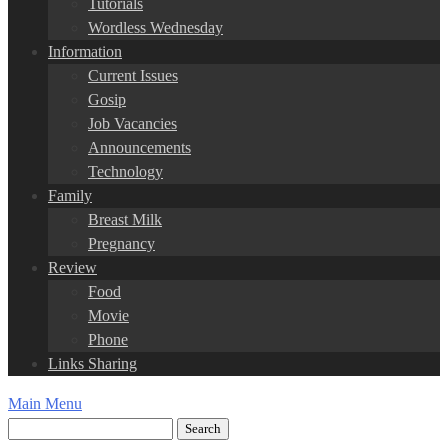
Tutorials
Wordless Wednesday
Information
Current Issues
Gosip
Job Vacancies
Announcements
Technology
Family
Breast Milk
Pregnancy
Review
Food
Movie
Phone
Links Sharing
Main Menu