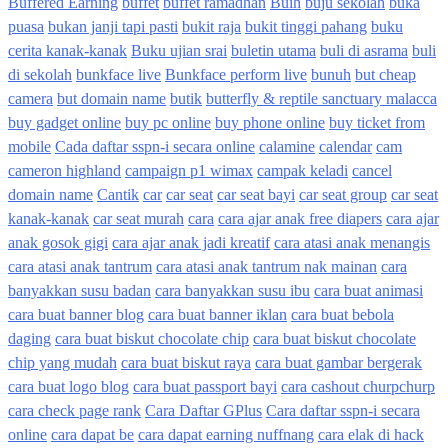
Buffered Earning
buffet
buffet ramadhan
Buih
buju sekolah
buka
puasa
bukan janji tapi pasti
bukit raja
bukit tinggi pahang
buku
cerita kanak-kanak
Buku ujian srai
buletin utama
buli di asrama
buli
di sekolah
bunkface live
Bunkface perform live
bunuh
but cheap
camera
but domain name
butik
butterfly & reptile sanctuary malacca
buy gadget online
buy pc online
buy phone online
buy ticket from
mobile
Cada daftar sspn-i secara online
calamine
calendar
cam
cameron highland
campaign p1 wimax
campak keladi
cancel
domain name
Cantik
car
car seat
car seat bayi
car seat group
car seat
kanak-kanak
car seat murah
cara
cara ajar anak free diapers
cara ajar
anak gosok gigi
cara ajar anak jadi kreatif
cara atasi anak menangis
cara atasi anak tantrum
cara atasi anak tantrum nak mainan
cara
banyakkan susu badan
cara banyakkan susu ibu
cara buat animasi
cara buat banner blog
cara buat banner iklan
cara buat bebola
daging
cara buat biskut chocolate chip
cara buat biskut chocolate
chip yang mudah
cara buat biskut raya
cara buat gambar bergerak
cara buat logo blog
cara buat passport bayi
cara cashout churpchurp
cara check page rank
Cara Daftar GPlus
Cara daftar sspn-i secara
online
cara dapat be
cara dapat earning nuffnang
cara elak di hack