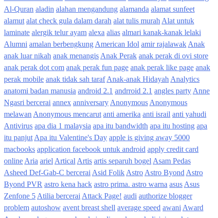
Al-Quran
aladin
alahan mengandung
alamanda
alamat sunfeet
alamut
alat check gula dalam darah
alat tulis murah
Alat untuk
laminate
alergik telur ayam
alexa
alias
almari kanak-kanak lelaki
Alumni
amalan berbengkung
American Idol
amir rajalawak
Anak
anak luar nikah
anak menangis
Anak Perak
anak perak di ovi store
anak perak dot com
anak perak fun page
anak perak like page
anak
perak mobile
anak tidak sah taraf
Anak-anak Hidayah
Analytics
anatomi badan manusia
android 2.1
andrroid 2.1
angles party
Anne
Ngasri bercerai
annex
anniversary
Anonymous
Anonymous
melawan
Anonymous mencarut
anti amerika
anti israil
anti yahudi
Antivirus
apa dia 1 malaysia
apa itu bandwidth
apa itu hosting
apa
itu panjut
Apa itu Valentine's Day
apple is giving away 5000
macbooks
application facebook untuk android
apply credit card
online
Aria
ariel
Artical
Artis
artis separuh bogel
Asam Pedas
Asheed Def-Gab-C bercerai
Asid Folik
Astro
Astro Byond
Astro
Byond PVR
astro kena hack
astro prima. astro warna
asus
Asus
Zenfone 5
Atilia bercerai
Attack Page!
audi
authorize blogger
problem
autoshow
avent breast shell
average speed
awani
Award