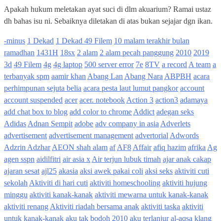
Apakah hukum meletakan ayat suci di dlm akuarium? Ramai ustaz
dh bahas isu ni. Sebaiknya diletakan di atas bukan sejajar dgn ikan.
-minus
1 Dekad
1 Dekad 49 Filem
10 malam terakhir bulan
ramadhan
1431H
18sx
2 alam
2 alam pecah panggung
2010
2019
3d
49 Filem
4g
4g laptop
500 server error
7e
8TV
a record
A team
a
terbanyak spm
aamir khan
Abang Lan
Abang Nara
ABPBH
acara
perhimpunan sejuta belia
acara pesta laut lumut pangkor
account
account suspended
acer
acer. notebook
Action 3
action3
adamaya
add chat box to blog
add color to chrome
Addict
adegan seks
Adidas
Adnan Sempit
adobe
adv company in asia
Adverlets
advertisement
advertisement management
advertorial
Adwords
Adzrin Adzhar
AEON shah alam
af
AF8
Affair
afiq hazim
afrika
Ag
agen sspn
aidilfitri
air asia x
Air terjun lubuk timah
ajar anak cakap
ajaran sesat
ajl25
akasia
aksi awek pakai coli
aksi seks
aktiviti cuti
sekolah
Aktiviti di hari cuti
aktiviti homeschooling
aktiviti hujung
minggu
aktiviti kanak-kanak
aktiviti mewarna untuk kanak-kanak
aktiviti renang
Aktiviti riadah bersama anak
aktiviti taska
aktiviti
untuk kanak-kanak
aku tak bodoh 2010
aku terlanjur
al-aqsa klang