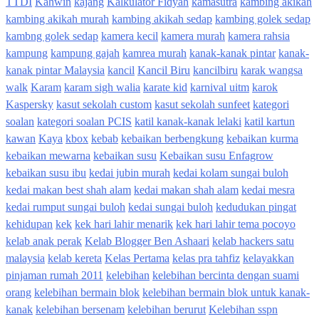
TTDI
Kahwin
kajang
Kalkulator Fidyah
kamasutra
kambing akikah
kambing akikah murah
kambing akikah sedap
kambing golek sedap
kambng golek sedap
kamera kecil
kamera murah
kamera rahsia
kampung
kampung gajah
kamrea murah
kanak-kanak pintar
kanak-
kanak pintar Malaysia
kancil
Kancil Biru
kancilbiru
karak wangsa
walk
Karam
karam sigh walia
karate kid
karnival uitm
karok
Kaspersky
kasut sekolah custom
kasut sekolah sunfeet
kategori
soalan
kategori soalan PCIS
katil kanak-kanak lelaki
katil kartun
kawan
Kaya
kbox
kebab
kebaikan berbengkung
kebaikan kurma
kebaikan mewarna
kebaikan susu
Kebaikan susu Enfagrow
kebaikan susu ibu
kedai jubin murah
kedai kolam sungai buloh
kedai makan best shah alam
kedai makan shah alam
kedai mesra
kedai rumput sungai buloh
kedai sungai buloh
kedudukan pingat
kehidupan
kek
kek hari lahir menarik
kek hari lahir tema pocoyo
kelab anak perak
Kelab Blogger Ben Ashaari
kelab hackers satu
malaysia
kelab kereta
Kelas Pertama
kelas pra tahfiz
kelayakkan
pinjaman rumah 2011
kelebihan
kelebihan bercinta dengan suami
orang
kelebihan bermain blok
kelebihan bermain blok untuk kanak-
kanak
kelebihan bersenam
kelebihan berurut
Kelebihan sspn