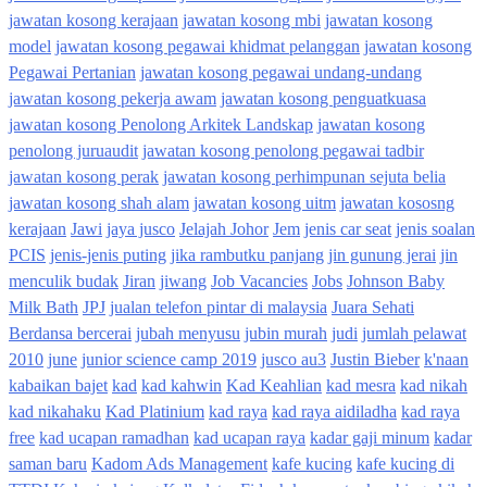
jawatan kosong kerajaan
jawatan kosong mbi
jawatan kosong
model
jawatan kosong pegawai khidmat pelanggan
jawatan kosong
Pegawai Pertanian
jawatan kosong pegawai undang-undang
jawatan kosong pekerja awam
jawatan kosong penguatkuasa
jawatan kosong Penolong Arkitek Landskap
jawatan kosong
penolong juruaudit
jawatan kosong penolong pegawai tadbir
jawatan kosong perak
jawatan kosong perhimpunan sejuta belia
jawatan kosong shah alam
jawatan kosong uitm
jawatan kososng
kerajaan
Jawi
jaya jusco
Jelajah Johor
Jem
jenis car seat
jenis soalan
PCIS
jenis-jenis puting
jika rambutku panjang
jin gunung jerai
jin
menculik budak
Jiran
jiwang
Job Vacancies
Jobs
Johnson Baby
Milk Bath
JPJ
jualan telefon pintar di malaysia
Juara Sehati
Berdansa bercerai
jubah menyusu
jubin murah
judi
jumlah pelawat
2010
june
junior science camp 2019
jusco au3
Justin Bieber
k'naan
kabaikan bajet
kad
kad kahwin
Kad Keahlian
kad mesra
kad nikah
kad nikahaku
Kad Platinium
kad raya
kad raya aidiladha
kad raya
free
kad ucapan ramadhan
kad ucapan raya
kadar gaji minum
kadar
saman baru
Kadom Ads Management
kafe kucing
kafe kucing di