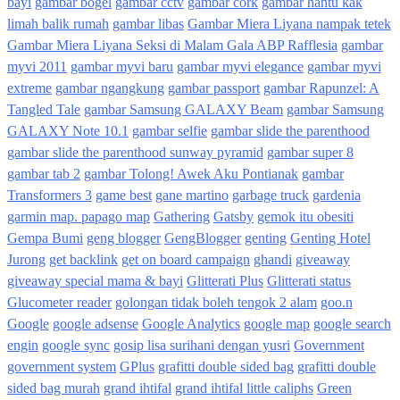
bayi
gambar bogel
gambar cctv
gambar cork
gambar hantu kak
limah balik rumah
gambar libas
Gambar Miera Liyana nampak tetek
Gambar Miera Liyana Seksi di Malam Gala ABP Rafflesia
gambar
myvi 2011
gambar myvi baru
gambar myvi elegance
gambar myvi
extreme
gambar ngangkung
gambar passport
gambar Rapunzel: A
Tangled Tale
gambar Samsung GALAXY Beam
gambar Samsung
GALAXY Note 10.1
gambar selfie
gambar slide the parenthood
gambar slide the parenthood sunway pyramid
gambar super 8
gambar tab 2
gambar Tolong! Awek Aku Pontianak
gambar
Transformers 3
game best
gane martino
garbage truck
gardenia
garmin map. papago map
Gathering
Gatsby
gemok itu obesiti
Gempa Bumi
geng blogger
GengBlogger
genting
Genting Hotel
Jurong
get backlink
get on board campaign
ghandi
giveaway
giveaway special mama & bayi
Glitterati Plus
Glitterati status
Glucometer reader
golongan tidak boleh tengok 2 alam
goo.n
Google
google adsense
Google Analytics
google map
google search
engin
google sync
gosip lisa surihani dengan yusri
Government
government system
GPlus
grafitti double sided bag
grafitti double
sided bag murah
grand ihtifal
grand ihtifal little caliphs
Green