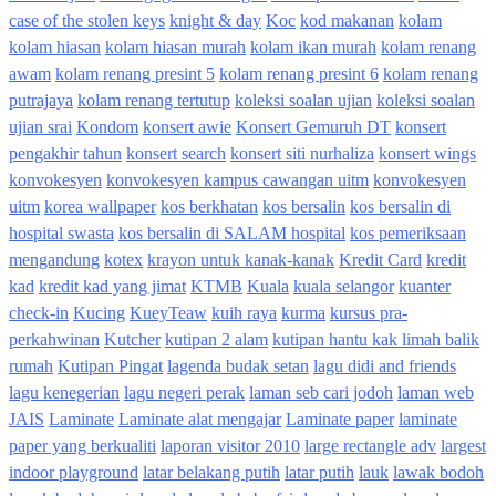
case of the stolen keys
knight & day
Koc
kod makanan
kolam
kolam hiasan
kolam hiasan murah
kolam ikan murah
kolam renang
awam
kolam renang presint 5
kolam renang presint 6
kolam renang
putrajaya
kolam renang tertutup
koleksi soalan ujian
koleksi soalan
ujian srai
Kondom
konsert awie
Konsert Gemuruh DT
konsert
pengakhir tahun
konsert search
konsert siti nurhaliza
konsert wings
konvokesyen
konvokesyen kampus cawangan uitm
konvokesyen
uitm
korea wallpaper
kos berkhatan
kos bersalin
kos bersalin di
hospital swasta
kos bersalin di SALAM hospital
kos pemeriksaan
mengandung
kotex
krayon untuk kanak-kanak
Kredit Card
kredit
kad
kredit kad yang jimat
KTMB
Kuala
kuala selangor
kuanter
check-in
Kucing
KueyTeaw
kuih raya
kurma
kursus pra-
perkahwinan
Kutcher
kutipan 2 alam
kutipan hantu kak limah balik
rumah
Kutipan Pingat
lagenda budak setan
lagu didi and friends
lagu kenegerian
lagu negeri perak
laman seb cari jodoh
laman web
JAIS
Laminate
Laminate alat mengajar
Laminate paper
laminate
paper yang berkualiti
laporan visitor 2010
large rectangle adv
largest
indoor playground
latar belakang putih
latar putih
lauk
lawak bodoh