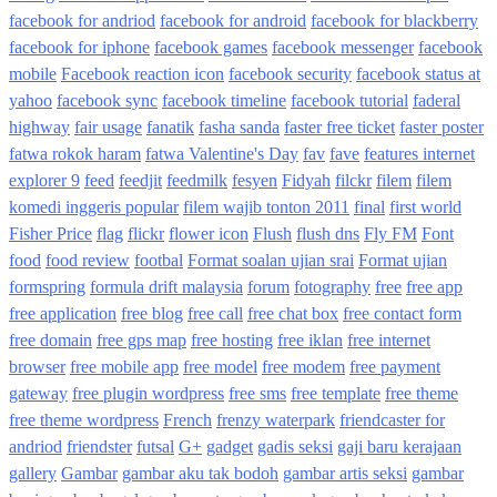
facebook for andriod
facebook for android
facebook for blackberry
facebook for iphone
facebook games
facebook messenger
facebook
mobile
Facebook reaction icon
facebook security
facebook status at
yahoo
facebook sync
facebook timeline
facebook tutorial
faderal
highway
fair usage
fanatik
fasha sanda
faster free ticket
faster poster
fatwa rokok haram
fatwa Valentine's Day
fav
fave
features internet
explorer 9
feed
feedjit
feedmilk
fesyen
Fidyah
filckr
filem
filem
komedi inggeris popular
filem wajib tonton 2011
final
first world
Fisher Price
flag
flickr
flower icon
Flush
flush dns
Fly FM
Font
food
food review
footbal
Format soalan ujian srai
Format ujian
formspring
formula drift malaysia
forum
fotography
free
free app
free application
free blog
free call
free chat box
free contact form
free domain
free gps map
free hosting
free iklan
free internet
browser
free mobile app
free model
free modem
free payment
gateway
free plugin wordpress
free sms
free template
free theme
free theme wordpress
French
frenzy waterpark
friendcaster for
andriod
friendster
futsal
G+
gadget
gadis seksi
gaji baru kerajaan
gallery
Gambar
gambar aku tak bodoh
gambar artis seksi
gambar