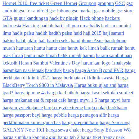
Hornet 2010. free ticket Green Hornet
Groupon
groupun
GSC
gsc
android
gsc for android
gsc iphone
gsc market
gsc mobile
gsc store
GTA
gugur kandungan
hack by plugin
Hack phone
hackers
indonesia
Hacking
hadiah hari jadi percuma
hadis
hadis menuntut
ilmu
hadis palsu
hadith
hadith palsu
haid
haji 2015
haji samuri
hakim
halal jakim
hall
hamba seks
handphone Asus
handphone
murah
hantaran
hantu
hantu cina
hantu kak limah balik rumah
hantu
mak limah
hantu mak limah balik rumah
haram
haram sambut hari
kekasih
Haram Sambut Valentine's Day
haramkan logo 1malaysia
haramkan nasi lemak
harddisk
harga
harga Astro Byond PVR
harga
berkhatan di klinik 2021
harga berkhatan di klinik swasta
Harga
BlackBerry Torch 9800 in Malaysia
Harga buku ujian srai
harga
ipad3
harga iphone 4s
harga kad nikah
harga kasut sekolah sunfeet
harga makanan eat & repeat cafe
harga myvi 1.5
harga myvi baru
harga myvi elegance
harga myvi extreme
harga pakej berkhatan
harga passport bayi
harga pebble
harga pentagon sifir
harga
perkhidmatan kurier guna bas
harga prepaid baru
harga Samsung
GALAXY Note 10.1
harga sewa chalet
harga Sony Ericsson W8
harga suntikan kancing gigi
harga tab 2
harga tiket frenzy park