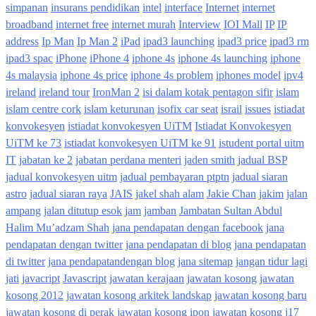
simpanan
insurans pendidikan
intel
interface
Internet
internet
broadband
internet free
internet murah
Interview
IOI Mall
IP
IP
address
Ip Man
Ip Man 2
iPad
ipad3 launching
ipad3 price
ipad3 rm
ipad3 spac
iPhone
iPhone 4
iphone 4s
iphone 4s launching
iphone
4s malaysia
iphone 4s price
iphone 4s problem
iphones model
ipv4
ireland
ireland tour
IronMan 2
isi dalam kotak pentagon sifir
islam
islam centre cork
islam keturunan
isofix car seat
israil
issues
istiadat
konvokesyen
istiadat konvokesyen UiTM
Istiadat Konvokesyen
UiTM ke 73
istiadat konvokesyen UiTM ke 91
istudent portal uitm
IT
jabatan ke 2
jabatan perdana menteri
jaden smith
jadual BSP
jadual konvokesyen uitm
jadual pembayaran ptptn
jadual siaran
astro
jadual siaran raya
JAIS
jakel shah alam
Jakie Chan
jakim
jalan
ampang
jalan ditutup esok
jam
jamban
Jambatan Sultan Abdul
Halim Mu’adzam Shah
jana pendapatan dengan facebook
jana
pendapatan dengan twitter
jana pendapatan di blog
jana pendapatan
di twitter
jana pendapatandengan blog
jana sitemap
jangan tidur lagi
jati
javacript
Javascript
jawatan kerajaan
jawatan kosong
jawatan
kosong 2012
jawatan kosong arkitek landskap
jawatan kosong baru
jawatan kosong di perak
jawatan kosong ipon
jawatan kosong j17