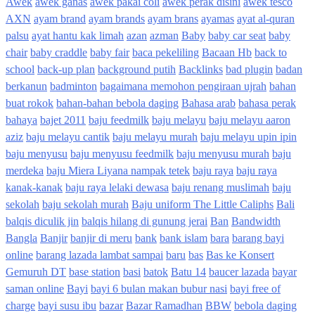
Awek
awek ganas
awek pakai coli
awek perak disini
awek tesco
AXN
ayam brand
ayam brands
ayam brans
ayamas
ayat al-quran
palsu
ayat hantu kak limah
azan
azman
Baby
baby car seat
baby
chair
baby craddle
baby fair
baca pekeliling
Bacaan Hb
back to
school
back-up plan
background putih
Backlinks
bad plugin
badan
berkanun
badminton
bagaimana memohon pengiraan ujrah
bahan
buat rokok
bahan-bahan bebola daging
Bahasa arab
bahasa perak
bahaya
bajet 2011
baju feedmilk
baju melayu
baju melayu aaron
aziz
baju melayu cantik
baju melayu murah
baju melayu upin ipin
baju menyusu
baju menyusu feedmilk
baju menyusu murah
baju
merdeka
baju Miera Liyana nampak tetek
baju raya
baju raya
kanak-kanak
baju raya lelaki dewasa
baju renang muslimah
baju
sekolah
baju sekolah murah
Baju uniform The Little Caliphs
Bali
balqis diculik jin
balqis hilang di gunung jerai
Ban
Bandwidth
Bangla
Banjir
banjir di meru
bank
bank islam
bara
barang bayi
online
barang lazada lambat sampai
baru
bas
Bas ke Konsert
Gemuruh DT
base station
basi
batok
Batu 14
baucer lazada
bayar
saman online
Bayi
bayi 6 bulan makan bubur nasi
bayi free of
charge
bayi susu ibu
bazar
Bazar Ramadhan
BBW
bebola daging