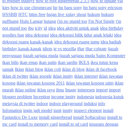
to register buddyz
how to root gingerbread 2.3.5
how to update via
kies
how to use chromecast
hp
hp baru sony
hp baru sony ericsson
HSSBB
HTC
https free
hujan live xplay shout
hukum
hukum
nuffnang
Hulu Langat
hutang
i'm no stupid too
I'm Not Single
i'm
not stupid too
ibu
icity
id
idea
idea aktiviti untuk anak
idea birthday
goodies bag
idea dekorasi
idea dekorasi bilik tidur anak lelaki
idea
dekorasi ruang kanak-kanak
idea dekorasi ruang tamu
idea hadiah
birthday kanak-kanak
idiots
ie vs mozilla
iftar
iftar colgate
ijazah
penyusuan
ijazah sarjana muda
ijazah sarjana muda Sains Komputer
ikan bilis
ikan emas
ikan patin
ikan sardin
IKEA
ikea tutup kena
samak
Iklan
iklan blog
iklan coli
iklan di blog
iklan di facebook
iklan di twitter
iklan google
iklan innity
iklan internet
iklan jawatan
kosong
iklan jawatan kosong 2011
iklan jawatan kosong uitm
iklan
murah
iklan online
iklan raya
ilmu
Image
imigresen
import
import
blogger problem
Inception
income innity
indonesia
indonesia kutuk
melaysia di twitter
indoor
indoor playground
induksi
info
Infomation
ingin jadi model
innit
innity
inspect element
install
Fantastico De Luxe
install gingerbread
install Softaculous
install to
mc card
install to memory card
install to sd card
insurans dengan