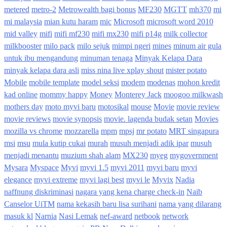
metered
metro-2
Metrowealth bagi bonus
MF230
MGTT
mh370
mi
mi malaysia
mian kutu haram
mic
Microsoft
microsoft word 2010
mid valley
mifi
mifi mf230
mifi mx230
mifi p14g
milk collector
milkbooster
milo pack
milo sejuk
mimpi ngeri
mines
minum air gula
untuk ibu mengandung
minuman tenaga
Minyak Kelapa Dara
minyak kelapa dara asli
miss nina live xplay shout
mister potato
Mobile
mobile template
model seksi
modem
modenas
mohon kredit
kad online
mommy happy
Money
Monterey Jack
moogoo milkwash
mothers day
moto myvi baru
motosikal
mouse
Movie
movie review
movie reviews
movie synopsis
movie. lagenda budak setan
Movies
mozilla vs chrome
mozzarella
mpm
mpsj
mr potato
MRT singapura
msi
msu
mula kutip cukai
murah
musuh menjadi adik ipar
musuh
menjadi menantu
muzium shah alam
MX230
myeg
mygovernment
Mysara
Myspace
Myvi
myvi 1.5
myvi 2011
myvi baru
myvi
elegance
myvi extreme
myvi lagi best
myvi le
Myvix
Nadia
naffnung diskriminasi
nagara yang kena charge check-in
Naib
Canselor UiTM
nama kekasih baru lisa surihani
nama yang dilarang
masuk kl
Narnia
Nasi Lemak
nef-award
netbook
network