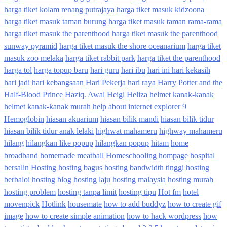
harga tiket kolam renang putrajaya
harga tiket masuk kidzoona
harga tiket masuk taman burung
harga tiket masuk taman rama-rama
harga tiket masuk the parenthood
harga tiket masuk the parenthood
sunway pyramid
harga tiket masuk the shore oceanarium
harga tiket
masuk zoo melaka
harga tiket rabbit park
harga tiket the parenthood
harga tol
harga topup baru
hari guru
hari ibu
hari ini hari kekasih
hari jadi
hari kebangsaan
Hari Pekerja
hari raya
Harry Potter and the
Half-Blood Prince
Haziq. Awal
Heigl
Heliza
helmet kanak-kanak
helmet kanak-kanak murah
help about internet explorer 9
Hemoglobin
hiasan akuarium
hiasan bilik mandi
hiasan bilik tidur
hiasan bilik tidur anak lelaki
highwat mahameru
highway mahameru
hilang
hilangkan like popup
hilangkan popup
hitam
home
broadband
homemade meatball
Homeschooling
hompage
hospital
bersalin
Hosting
hosting bagus
hosting bandwidth tinggi
hosting
berbaloi
hosting blog
hosting laju
hosting malaysia
hosting murah
hosting problem
hosting tanpa limit
hosting tipu
Hot fm
hotel
movenpick
Hotlink
housemate
how to add buddyz
how to create gif
image
how to create simple animation
how to hack wordpress
how