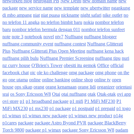
networked blog
neurogain PB
New Delhi
new domain name
new
package
new service name
new template
new ubertwitter
ngankung
di mbo ampang
niat
niat puasa
nickname
night safari
nike outlet
no
no telefon 11 angka
no telefon bimbit baru
nokia
nombor telefon
baru
nombor telefon bermula dengan 011
nombor telefon sunfeet
note
note 3
notebook
novel
ntv7
Nuffnang
nuffnang blogger
nuffnang community event
nuffnang contest
Nuffnang Glitterati
Plus
Nuffnang Glitterati Plus Open Meeting
nuffnang kena hack
nuffnang pilih bulu
Nuffnang Premier Screening
nuffnang tipu
nuri
nz curry house
O'Brien's Tower
obesiti itu gemok
Office
official
facebook chat
oic
ole ko challenge
omg package
omg phone
on the
go
one utama
online
online banking
online shop
online tv
open
house
ops sikap
orang
orang kenamaan
orang lidi
organizer
orientasi
srai
os Sony Ericsson W8
Otai
otai nuffnang
otak
Otak-otak
ovi app
ovi store
p1
p1 broadband package
p1 mifi
P1 MiFi MF230
P1
MiFi MX230
p1 mx230
p1 package
p1 postpaid
p1 prepaid
p1 togo
p1 wimax
p1 wimax new package
p1 wimax new product
p14g
p1cares
package
package Astro Byond PVR
package BlackBerry
Torch 9800
package p1 wimax
package Sony Ericsson W8
padam