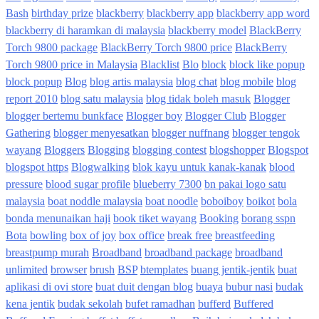
Bash
birthday prize
blackberry
blackberry app
blackberry app word
blackberry di haramkan di malaysia
blackberry model
BlackBerry
Torch 9800 package
BlackBerry Torch 9800 price
BlackBerry
Torch 9800 price in Malaysia
Blacklist
Blo
block
block like popup
block popup
Blog
blog artis malaysia
blog chat
blog mobile
blog
report 2010
blog satu malaysia
blog tidak boleh masuk
Blogger
blogger bertemu bunkface
Blogger boy
Blogger Club
Blogger
Gathering
blogger menyesatkan
blogger nuffnang
blogger tengok
wayang
Bloggers
Blogging
blogging contest
blogshopper
Blogspot
blogspot https
Blogwalking
blok kayu untuk kanak-kanak
blood
pressure
blood sugar profile
blueberry 7300
bn pakai logo satu
malaysia
boat noddle malaysia
boat noodle
boboiboy
boikot
bola
bonda menunaikan haji
book tiket wayang
Booking
borang sspn
Bota
bowling
box of joy
box office
break free
breastfeeding
breastpump murah
Broadband
broadband package
broadband
unlimited
browser
brush
BSP
btemplates
buang jentik-jentik
buat
aplikasi di ovi store
buat duit dengan blog
buaya
bubur nasi
budak
kena jentik
budak sekolah
bufet ramadhan
bufferd
Buffered