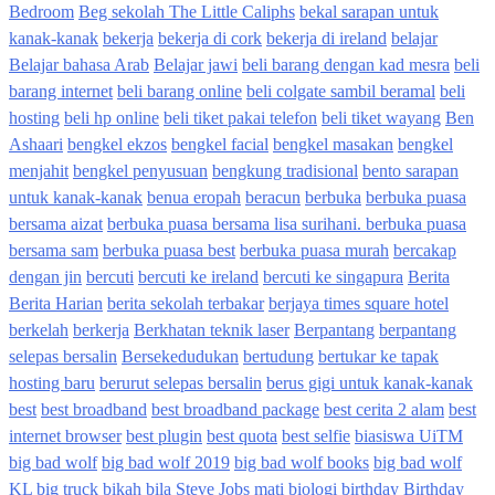
Bedroom
Beg sekolah The Little Caliphs
bekal sarapan untuk
kanak-kanak
bekerja
bekerja di cork
bekerja di ireland
belajar
Belajar bahasa Arab
Belajar jawi
beli barang dengan kad mesra
beli
barang internet
beli barang online
beli colgate sambil beramal
beli
hosting
beli hp online
beli tiket pakai telefon
beli tiket wayang
Ben
Ashaari
bengkel ekzos
bengkel facial
bengkel masakan
bengkel
menjahit
bengkel penyusuan
bengkung tradisional
bento sarapan
untuk kanak-kanak
benua eropah
beracun
berbuka
berbuka puasa
bersama aizat
berbuka puasa bersama lisa surihani. berbuka puasa
bersama sam
berbuka puasa best
berbuka puasa murah
bercakap
dengan jin
bercuti
bercuti ke ireland
bercuti ke singapura
Berita
Berita Harian
berita sekolah terbakar
berjaya times square hotel
berkelah
berkerja
Berkhatan teknik laser
Berpantang
berpantang
selepas bersalin
Bersekedudukan
bertudung
bertukar ke tapak
hosting baru
berurut selepas bersalin
berus gigi untuk kanak-kanak
best
best broadband
best broadband package
best cerita 2 alam
best
internet browser
best plugin
best quota
best selfie
biasiswa UiTM
big bad wolf
big bad wolf 2019
big bad wolf books
big bad wolf
KL
big truck
bikah
bila Steve Jobs mati
biologi
birthday
Birthday