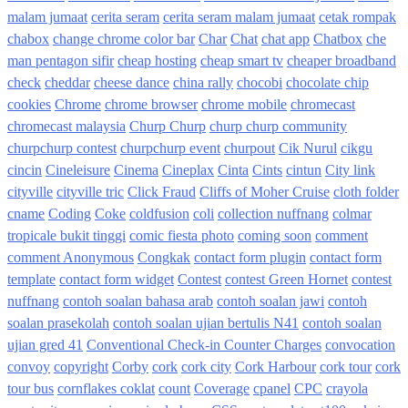
malam jumaat
cerita seram
cerita seram malam jumaat
cetak rompak
chabox
change chrome color bar
Char
Chat
chat app
Chatbox
che
man pentagon sifir
cheap hosting
cheap smart tv
cheaper broadband
check
cheddar
cheese dance
china rally
chocobi
chocolate chip
cookies
Chrome
chrome browser
chrome mobile
chromecast
chromecast malaysia
Churp Churp
churp churp community
churpchurp contest
churpchurp event
churpout
Cik Nurul
cikgu
cincin
Cineleisure
Cinema
Cineplax
Cinta
Cints
cintun
City link
cityville
cityville tric
Click Fraud
Cliffs of Moher Cruise
cloth folder
cname
Coding
Coke
coldfusion
coli
collection nuffnang
colmar
tropicale bukit tinggi
comic fiesta photo
coming soon
comment
comment Anonymous
Congkak
contact form plugin
contact form
template
contact form widget
Contest
contest Green Hornet
contest
nuffnang
contoh soalan bahasa arab
contoh soalan jawi
contoh
soalan prasekolah
contoh soalan ujian bertulis N41
contoh soalan
ujian gred 41
Conventional Check-in Counter Charges
convocation
convoy
copyright
Corby
cork
cork city
Cork Harbour
cork tour
cork
tour bus
cornflakes coklat
count
Coverage
cpanel
CPC
crayola