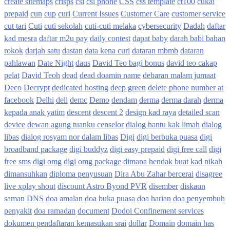
create sitemaps
crisps
csi
csl phone
CSS
css template
ct100
cukai
prepaid
cun
cup
curi
Current Issues
Customer Care
customer service
cut tari
Cuti
cuti sekolah
cuti-cuti melaka
cybersecurity
Dadah
daftar
kad mesra
daftar m2u pay
daily contest
dapat baby
darah babi bahan
rokok
darjah satu
dastan
data kena curi
dataran mbmb
dataran
pahlawan
Date Night
daus
David Teo bagi bonus
david teo cakap
pelat
David Teoh
dead
dead doamin name
debaran malam jumaat
Deco
Decrypt
dedicated hosting
deep green
delete phone number at
facebook
Delhi
dell
demc
Demo
dendam
derma
derma darah
derma
kepada anak yatim
descent
descent 2
design kad raya
detailed scan
device
dewan agung tuanku censelor
dialog hantu kak limah
dialog
libas
dialog rosyam nor dalam libas
Digi
digi berbuka puasa
digi
broadband package
digi buddyz
digi easy prepaid
digi free call
digi
free sms
digi omg
digi omg package
dimana hendak buat kad nikah
dimansuhkan
diploma penyusuan
Dira Abu Zahar bercerai
disagree
live xplay shout
discount Astro Byond PVR
disember
diskaun
saman
DNS
doa amalan
doa buka puasa
doa harian
doa penyembuh
penyakit
doa ramadan
document
Dodoi Confinement services
dokumen pendaftaran kemasukan srai
dollar
Domain
domain has