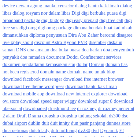
device
dewan agung tuanku censelor
dialog hantu kak limah
dialog
libas
dialog rosyam nor dalam libas
Digi
digi berbuka puasa
digi
broadband package
digi buddyz
digi easy prepaid
digi free call
digi
free sms
digi omg
digi omg package
dimana hendak buat kad nikah
dimansuhkan
diploma penyusuan
Dira Abu Zahar bercerai
disagree
live xplay shout
discount Astro Byond PVR
disember
diskaun
saman
DNS
doa amalan
doa buka puasa
doa harian
doa penyembuh
penyakit
doa ramadan
document
Dodoi Confinement services
dokumen pendaftaran kemasukan srai
dollar
Domain
domain has
not been registered
domain name
domain name untuk blog
download facebook messenger
download free internet browser
download free theme wordpress
download hantu kak limah
download mobile app
download new internet explorer
download
ovi store
download speed super wiggy
download super 8
download
ubersocial
downloaded
dr edmund lee
dr rozmey
dr rozmey penerbit
2 alam
Draft
Drama
dropship
dropship tudung sekolah
ds300
dsc
dubai airport
dublin
duit
duit innity
dun pasir panjang
dunnes store
duta petronas
dutch lady
duti nuffnang
dv230
dvd
Dynamik
E!