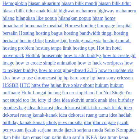
Hemoglobin
hiasan akuarium
hiasan bilik mandi
hiasan bilik tidur
hiasan bilik tidur anak lelaki
highwat mahameru
highway mahameru
hilang
hilangkan like popup
hilangkan popup
hitam
home
broadband
homemade meatball
Homeschooling
hompage
hospital
bersalin
Hosting
hosting bagus
hosting bandwidth tinggi
hosting
berbaloi
hosting blog
hosting laju
hosting malaysia
hosting murah
hosting problem
hosting tanpa limit
hosting tipu
Hot fm
hotel
movenpick
Hotlink
housemate
how to add buddyz
how to create gif
image
how to create simple animation
how to hack wordpress
how
to register buddyz
how to root gingerbread 2.3.5
how to update via
kies
how to use chromecast
hp
hp baru sony
hp baru sony ericsson
HSSBB
HTC
https free
hujan live xplay shout
hukum
hukum
nuffnang
Hulu Langat
hutang
i'm no stupid too
I'm Not Single
i'm
not stupid too
ibu
icity
id
idea
idea aktiviti untuk anak
idea birthday
goodies bag
idea dekorasi
idea dekorasi bilik tidur anak lelaki
idea
dekorasi ruang kanak-kanak
idea dekorasi ruang tamu
idea hadiah
birthday kanak-kanak
idiots
ie vs mozilla
iftar
iftar colgate
ijazah
penyusuan
ijazah sarjana muda
ijazah sarjana muda Sains Komputer
ikan bilis
ikan emas
ikan patin
ikan sardin
IKEA
ikea tutup kena