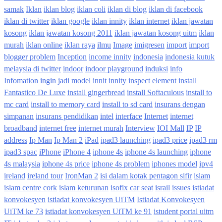
samak
Iklan
iklan blog
iklan coli
iklan di blog
iklan di facebook
iklan di twitter
iklan google
iklan innity
iklan internet
iklan jawatan
kosong
iklan jawatan kosong 2011
iklan jawatan kosong uitm
iklan
murah
iklan online
iklan raya
ilmu
Image
imigresen
import
import
blogger problem
Inception
income innity
indonesia
indonesia kutuk
melaysia di twitter
indoor
indoor playground
induksi
info
Infomation
ingin jadi model
innit
innity
inspect element
install
Fantastico De Luxe
install gingerbread
install Softaculous
install to
mc card
install to memory card
install to sd card
insurans dengan
simpanan
insurans pendidikan
intel
interface
Internet
internet
broadband
internet free
internet murah
Interview
IOI Mall
IP
IP
address
Ip Man
Ip Man 2
iPad
ipad3 launching
ipad3 price
ipad3 rm
ipad3 spac
iPhone
iPhone 4
iphone 4s
iphone 4s launching
iphone
4s malaysia
iphone 4s price
iphone 4s problem
iphones model
ipv4
ireland
ireland tour
IronMan 2
isi dalam kotak pentagon sifir
islam
islam centre cork
islam keturunan
isofix car seat
israil
issues
istiadat
konvokesyen
istiadat konvokesyen UiTM
Istiadat Konvokesyen
UiTM ke 73
istiadat konvokesyen UiTM ke 91
istudent portal uitm