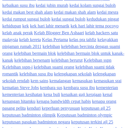
kebaikan susu ibu
kedai jubin murah
kedai kolam sungai buloh
kedai makan best shah alam
kedai makan shah alam
kedai mesra
kedai rumput sungai buloh
kedai sungai buloh
kedudukan pingat
kehidupan
kek
kek hari lahir menarik
kek hari lahir tema pocoyo
kelab anak perak
Kelab Blogger Ben Ashaari
kelab hackers satu
malaysia
kelab kereta
Kelas Pertama
kelas pra tahfiz
kelayakkan
pinjaman rumah 2011
kelebihan
kelebihan bercinta dengan suami
orang
kelebihan bermain blok
kelebihan bermain blok untuk kanak-
kanak
kelebihan bersenam
kelebihan berurut
Kelebihan sspn
Kelebihan sspn-i
kelebihan suami orang
kelebihan suami tidak
romantik
kelebihan susu ibu
kelengkapan sekolah
kelengkapan
sekolah rendah
kem sains
kemalangan
kemasukan
kemasukan srai
kematian Steve Jobs
kembara sus
kembara susu ibu
kementerian
kementerian kesihatan
kena buli
kenaikan gaji kerajaan
kenal
kenangan hitamku
kenapa bandwidth cepat habis
kenapa orang
pasang pelita
kenduri
keperluan penyusuan
keputusan ajl 25
keputusan badminton olimpik
Keputusan badminton olympic
keputusan pasukan badminton negara
keputusan terkini ajl 25