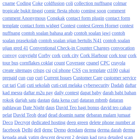
cname
Coding
Coke
coldfusion
coli
collection nuffnang
colmar
tropicale bukit tinggi
comic fiesta photo
coming soon
comment
comment Anonymous
Congkak
contact form plugin
contact form
template
contact form widget
Contest
contest Green Hornet
contest
nuffnang
contoh soalan bahasa arab
contoh soalan jawi
contoh
soalan prasekolah
contoh soalan ujian bertulis N41
contoh soalan
ujian gred 41
Conventional Check-in Counter Charges
convocation
convoy
copyright
Corby
cork
cork city
Cork Harbour
cork tour
cork
tour bus
cornflakes coklat
count
Coverage
cpanel
CPC
crayola
create sitemaps
crisps
csi
csl phone
CSS
css template
ct100
cukai
prepaid
cun
cup
curi
Current Issues
Customer Care
customer service
cut tari
Cuti
cuti sekolah
cuti-cuti melaka
cybersecurity
Dadah
daftar
kad mesra
daftar m2u pay
daily contest
dapat baby
darah babi bahan
rokok
darjah satu
dastan
data kena curi
dataran mbmb
dataran
pahlawan
Date Night
daus
David Teo bagi bonus
david teo cakap
pelat
David Teoh
dead
dead doamin name
debaran malam jumaat
Deco
Decrypt
dedicated hosting
deep green
delete phone number at
facebook
Delhi
dell
demc
Demo
dendam
derma
derma darah
derma
kepada anak yatim
descent
descent 2
design kad raya
detailed scan