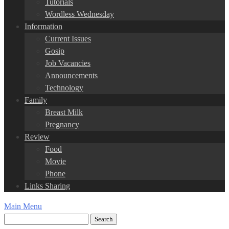
Tutorials
Wordless Wednesday
Information
Current Issues
Gosip
Job Vacancies
Announcements
Technology
Family
Breast Milk
Pregnancy
Review
Food
Movie
Phone
Links Sharing
Main Menu