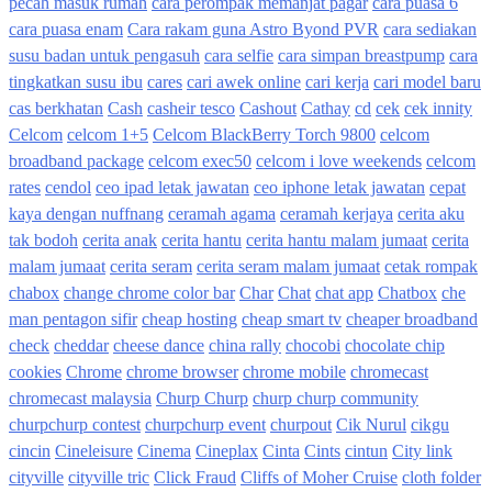
pecah masuk rumah
cara perompak memanjat pagar
cara puasa 6
cara puasa enam
Cara rakam guna Astro Byond PVR
cara sediakan
susu badan untuk pengasuh
cara selfie
cara simpan breastpump
cara
tingkatkan susu ibu
cares
cari awek online
cari kerja
cari model baru
cas berkhatan
Cash
casheir tesco
Cashout
Cathay
cd
cek
cek innity
Celcom
celcom 1+5
Celcom BlackBerry Torch 9800
celcom
broadband package
celcom exec50
celcom i love weekends
celcom
rates
cendol
ceo ipad letak jawatan
ceo iphone letak jawatan
cepat
kaya dengan nuffnang
ceramah agama
ceramah kerjaya
cerita aku
tak bodoh
cerita anak
cerita hantu
cerita hantu malam jumaat
cerita
malam jumaat
cerita seram
cerita seram malam jumaat
cetak rompak
chabox
change chrome color bar
Char
Chat
chat app
Chatbox
che
man pentagon sifir
cheap hosting
cheap smart tv
cheaper broadband
check
cheddar
cheese dance
china rally
chocobi
chocolate chip
cookies
Chrome
chrome browser
chrome mobile
chromecast
chromecast malaysia
Churp Churp
churp churp community
churpchurp contest
churpchurp event
churpout
Cik Nurul
cikgu
cincin
Cineleisure
Cinema
Cineplax
Cinta
Cints
cintun
City link
cityville
cityville tric
Click Fraud
Cliffs of Moher Cruise
cloth folder