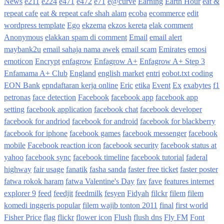
News
e211
e224
e471
e472
e71
e@curve
Earning
Earth Hour
eat &
repeat cafe
eat & repeat cafe shah alam
ecoba
ecommerce
edit
wordpress template
Ego
ekzema
ekzos kereta
elak comment
Anonymous
elakkan spam di comment
Email
email alert
maybank2u
email sahaja nama awek
email scam
Emirates
emosi
emoticon
Encrypt
enfagrow
Enfagrow A+
Enfagrow A+ Step 3
Enfamama A+ Club
England
english market
entri
eobot.txt coding
EON Bank
epndaftaran kerja online
Eric
etika
Event
Ex
exabytes
f1
petronas
face detection
Facebook
facebook app
facebook app
setting
facebook application
facebook chat
facebook developer
facebook for andriod
facebook for android
facebook for blackberry
facebook for iphone
facebook games
facebook messenger
facebook
mobile
Facebook reaction icon
facebook security
facebook status at
yahoo
facebook sync
facebook timeline
facebook tutorial
faderal
highway
fair usage
fanatik
fasha sanda
faster free ticket
faster poster
fatwa rokok haram
fatwa Valentine's Day
fav
fave
features internet
explorer 9
feed
feedjit
feedmilk
fesyen
Fidyah
filckr
filem
filem
komedi inggeris popular
filem wajib tonton 2011
final
first world
Fisher Price
flag
flickr
flower icon
Flush
flush dns
Fly FM
Font