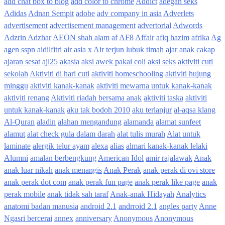
add chat box to blog
add color to chrome
Addict
adegan seks
Adidas
Adnan Sempit
adobe
adv company in asia
Adverlets
advertisement
advertisement management
advertorial
Adwords
Adzrin Adzhar
AEON shah alam
af
AF8
Affair
afiq hazim
afrika
Ag
agen sspn
aidilfitri
air asia x
Air terjun lubuk timah
ajar anak cakap
ajaran sesat
ajl25
akasia
aksi awek pakai coli
aksi seks
aktiviti cuti
sekolah
Aktiviti di hari cuti
aktiviti homeschooling
aktiviti hujung
minggu
aktiviti kanak-kanak
aktiviti mewarna untuk kanak-kanak
aktiviti renang
Aktiviti riadah bersama anak
aktiviti taska
aktiviti
untuk kanak-kanak
aku tak bodoh 2010
aku terlanjur
al-aqsa klang
Al-Quran
aladin
alahan mengandung
alamanda
alamat sunfeet
alamut
alat check gula dalam darah
alat tulis murah
Alat untuk
laminate
alergik telur ayam
alexa
alias
almari kanak-kanak lelaki
Alumni
amalan berbengkung
American Idol
amir rajalawak
Anak
anak luar nikah
anak menangis
Anak Perak
anak perak di ovi store
anak perak dot com
anak perak fun page
anak perak like page
anak
perak mobile
anak tidak sah taraf
Anak-anak Hidayah
Analytics
anatomi badan manusia
android 2.1
andrroid 2.1
angles party
Anne
Ngasri bercerai
annex
anniversary
Anonymous
Anonymous