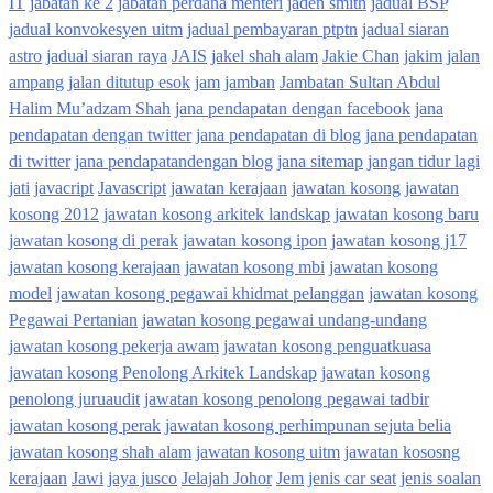
IT
jabatan ke 2
jabatan perdana menteri
jaden smith
jadual BSP
jadual konvokesyen uitm
jadual pembayaran ptptn
jadual siaran
astro
jadual siaran raya
JAIS
jakel shah alam
Jakie Chan
jakim
jalan
ampang
jalan ditutup esok
jam
jamban
Jambatan Sultan Abdul
Halim Mu’adzam Shah
jana pendapatan dengan facebook
jana
pendapatan dengan twitter
jana pendapatan di blog
jana pendapatan
di twitter
jana pendapatandengan blog
jana sitemap
jangan tidur lagi
jati
javacript
Javascript
jawatan kerajaan
jawatan kosong
jawatan
kosong 2012
jawatan kosong arkitek landskap
jawatan kosong baru
jawatan kosong di perak
jawatan kosong ipon
jawatan kosong j17
jawatan kosong kerajaan
jawatan kosong mbi
jawatan kosong
model
jawatan kosong pegawai khidmat pelanggan
jawatan kosong
Pegawai Pertanian
jawatan kosong pegawai undang-undang
jawatan kosong pekerja awam
jawatan kosong penguatkuasa
jawatan kosong Penolong Arkitek Landskap
jawatan kosong
penolong juruaudit
jawatan kosong penolong pegawai tadbir
jawatan kosong perak
jawatan kosong perhimpunan sejuta belia
jawatan kosong shah alam
jawatan kosong uitm
jawatan kososng
kerajaan
Jawi
jaya jusco
Jelajah Johor
Jem
jenis car seat
jenis soalan