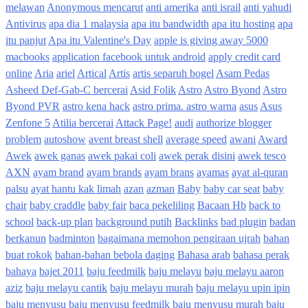
melawan
Anonymous mencarut
anti amerika
anti israil
anti yahudi
Antivirus
apa dia 1 malaysia
apa itu bandwidth
apa itu hosting
apa
itu panjut
Apa itu Valentine's Day
apple is giving away 5000
macbooks
application facebook untuk android
apply credit card
online
Aria
ariel
Artical
Artis
artis separuh bogel
Asam Pedas
Asheed Def-Gab-C bercerai
Asid Folik
Astro
Astro Byond
Astro
Byond PVR
astro kena hack
astro prima. astro warna
asus
Asus
Zenfone 5
Atilia bercerai
Attack Page!
audi
authorize blogger
problem
autoshow
avent breast shell
average speed
awani
Award
Awek
awek ganas
awek pakai coli
awek perak disini
awek tesco
AXN
ayam brand
ayam brands
ayam brans
ayamas
ayat al-quran
palsu
ayat hantu kak limah
azan
azman
Baby
baby car seat
baby
chair
baby craddle
baby fair
baca pekeliling
Bacaan Hb
back to
school
back-up plan
background putih
Backlinks
bad plugin
badan
berkanun
badminton
bagaimana memohon pengiraan ujrah
bahan
buat rokok
bahan-bahan bebola daging
Bahasa arab
bahasa perak
bahaya
bajet 2011
baju feedmilk
baju melayu
baju melayu aaron
aziz
baju melayu cantik
baju melayu murah
baju melayu upin ipin
baju menyusu
baju menyusu feedmilk
baju menyusu murah
baju