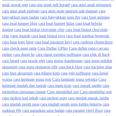
anak gosok gigi
cara ajar anak jadi kreatif
cara atasi anak menangis
cara atasi anak tantrum
cara atasi anak tantrum nak mainan
cara
banyakkan susu badan
cara banyakkan susu ibu
cara buat animasi
cara buat banner blog
cara buat banner iklan
cara buat bebola
daging
cara buat biskut chocolate chip
cara buat biskut chocolate
chip yang mudah
cara buat biskut raya
cara buat gambar bergerak
cara buat logo blog
cara buat passport bayi
cara cashout churpchurp
cara check page rank
Cara Daftar GPlus
Cara daftar sspn-i secara
online
cara dapat be
cara dapat earning nuffnang
cara elak di hack
cara faraid
cara gosok gigi
cara gugur kandungan
cara guna pelekat
akuarium
cara guna pentagon sifir
cara hack blog
cara hacking data
cara hias akuarium
cara hilang kutu
cara join nuffnang
cara kenal
warna
cara laminate guna iron
Cara laminate guna seterika
Cara
laminate mudah dan murah
cara main kutu
cara masak sardin
cara
memohon pinjaman rumah
Cara mendaftaf srai
Cara mendaftar srai
cara mohon kad nikah
cara mohon sspn
cara mudah masak sardin
cara mudah perah susu
cara mudah perah susu ketika bekerja
cara
naikkan Hb
cara panaskan susu badan
cara pasang vinyl floor
cara