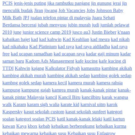
PCIS
jenis-jenis puting
jika rambutku panjang
jin gunung jerai
jin
menculik budak
Jiran
jiwang
Job Vacancies
Jobs
Johnson Baby
Milk Bath
JPJ
jualan telefon pintar di malaysia
Juara Sehati
Berdansa bercerai
jubah menyusu
jubin murah
judi
jumlah pelawat
2010
june
junior science camp 2019
jusco au3
Justin Bieber
k'naan
kabaikan bajet
kad
kad kahwin
Kad Keahlian
kad mesra
kad nikah
kad nikahaku
Kad Platinium
kad raya
kad raya aidiladha
kad raya
free
kad ucapan ramadhan
kad ucapan raya
kadar gaji minum
kadar
saman baru
Kadom Ads Management
kafe kucing
kafe kucing di
TTDI
Kahwin
kajang
Kalkulator Fidyah
kamasutra
kambing akikah
kambing akikah murah
kambing akikah sedap
kambing golek sedap
kambng golek sedap
kamera kecil
kamera murah
kamera rahsia
kampung
kampung gajah
kamrea murah
kanak-kanak pintar
kanak-
kanak pintar Malaysia
kancil
Kancil Biru
kancilbiru
karak wangsa
walk
Karam
karam sigh walia
karate kid
karnival uitm
karok
Kaspersky
kasut sekolah custom
kasut sekolah sunfeet
kategori
soalan
kategori soalan PCIS
katil kanak-kanak lelaki
katil kartun
kawan
Kaya
kbox
kebab
kebaikan berbengkung
kebaikan kurma
kebaikan mewarna
kebaikan susu
Kebaikan susu Enfagrow