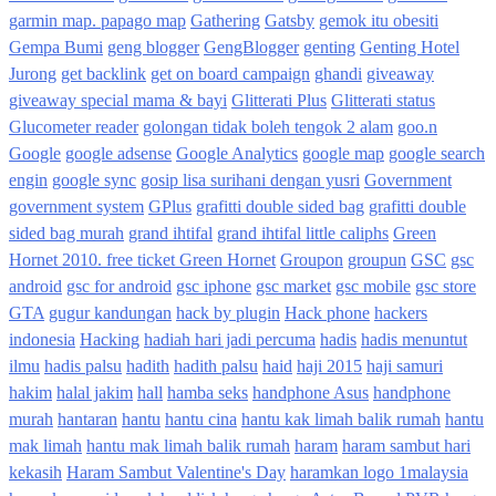
garmin map. papago map
Gathering
Gatsby
gemok itu obesiti
Gempa Bumi
geng blogger
GengBlogger
genting
Genting Hotel
Jurong
get backlink
get on board campaign
ghandi
giveaway
giveaway special mama & bayi
Glitterati Plus
Glitterati status
Glucometer reader
golongan tidak boleh tengok 2 alam
goo.n
Google
google adsense
Google Analytics
google map
google search
engin
google sync
gosip lisa surihani dengan yusri
Government
government system
GPlus
grafitti double sided bag
grafitti double
sided bag murah
grand ihtifal
grand ihtifal little caliphs
Green
Hornet 2010. free ticket Green Hornet
Groupon
groupun
GSC
gsc
android
gsc for android
gsc iphone
gsc market
gsc mobile
gsc store
GTA
gugur kandungan
hack by plugin
Hack phone
hackers
indonesia
Hacking
hadiah hari jadi percuma
hadis
hadis menuntut
ilmu
hadis palsu
hadith
hadith palsu
haid
haji 2015
haji samuri
hakim
halal jakim
hall
hamba seks
handphone Asus
handphone
murah
hantaran
hantu
hantu cina
hantu kak limah balik rumah
hantu
mak limah
hantu mak limah balik rumah
haram
haram sambut hari
kekasih
Haram Sambut Valentine's Day
haramkan logo 1malaysia