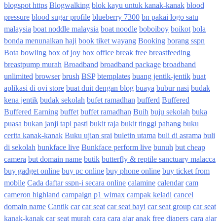
blogspot https
Blogwalking
blok kayu untuk kanak-kanak
blood
pressure
blood sugar profile
blueberry 7300
bn pakai logo satu
malaysia
boat noddle malaysia
boat noodle
boboiboy
boikot
bola
bonda menunaikan haji
book tiket wayang
Booking
borang sspn
Bota
bowling
box of joy
box office
break free
breastfeeding
breastpump murah
Broadband
broadband package
broadband
unlimited
browser
brush
BSP
btemplates
buang jentik-jentik
buat
aplikasi di ovi store
buat duit dengan blog
buaya
bubur nasi
budak
kena jentik
budak sekolah
bufet ramadhan
bufferd
Buffered
Buffered Earning
buffet
buffet ramadhan
Buih
buju sekolah
buka
puasa
bukan janji tapi pasti
bukit raja
bukit tinggi pahang
buku
cerita kanak-kanak
Buku ujian srai
buletin utama
buli di asrama
buli
di sekolah
bunkface live
Bunkface perform live
bunuh
but cheap
camera
but domain name
butik
butterfly & reptile sanctuary malacca
buy gadget online
buy pc online
buy phone online
buy ticket from
mobile
Cada daftar sspn-i secara online
calamine
calendar
cam
cameron highland
campaign p1 wimax
campak keladi
cancel
domain name
Cantik
car
car seat
car seat bayi
car seat group
car seat
kanak-kanak
car seat murah
cara
cara ajar anak free diapers
cara ajar