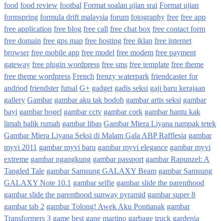
food
food review
footbal
Format soalan ujian srai
Format ujian
formspring
formula drift malaysia
forum
fotography
free
free app
free application
free blog
free call
free chat box
free contact form
free domain
free gps map
free hosting
free iklan
free internet
browser
free mobile app
free model
free modem
free payment
gateway
free plugin wordpress
free sms
free template
free theme
free theme wordpress
French
frenzy waterpark
friendcaster for
andriod
friendster
futsal
G+
gadget
gadis seksi
gaji baru kerajaan
gallery
Gambar
gambar aku tak bodoh
gambar artis seksi
gambar
bayi
gambar bogel
gambar cctv
gambar cork
gambar hantu kak
limah balik rumah
gambar libas
Gambar Miera Liyana nampak tetek
Gambar Miera Liyana Seksi di Malam Gala ABP Rafflesia
gambar
myvi 2011
gambar myvi baru
gambar myvi elegance
gambar myvi
extreme
gambar ngangkung
gambar passport
gambar Rapunzel: A
Tangled Tale
gambar Samsung GALAXY Beam
gambar Samsung
GALAXY Note 10.1
gambar selfie
gambar slide the parenthood
gambar slide the parenthood sunway pyramid
gambar super 8
gambar tab 2
gambar Tolong! Awek Aku Pontianak
gambar
Transformers 3
game best
gane martino
garbage truck
gardenia