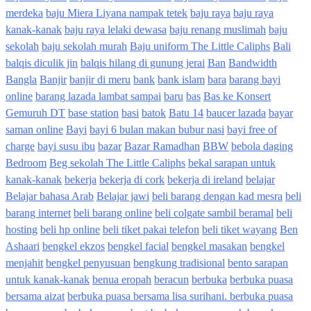
merdeka
baju Miera Liyana nampak tetek
baju raya
baju raya
kanak-kanak
baju raya lelaki dewasa
baju renang muslimah
baju
sekolah
baju sekolah murah
Baju uniform The Little Caliphs
Bali
balqis diculik jin
balqis hilang di gunung jerai
Ban
Bandwidth
Bangla
Banjir
banjir di meru
bank
bank islam
bara
barang bayi
online
barang lazada lambat sampai
baru
bas
Bas ke Konsert
Gemuruh DT
base station
basi
batok
Batu 14
baucer lazada
bayar
saman online
Bayi
bayi 6 bulan makan bubur nasi
bayi free of
charge
bayi susu ibu
bazar
Bazar Ramadhan
BBW
bebola daging
Bedroom
Beg sekolah The Little Caliphs
bekal sarapan untuk
kanak-kanak
bekerja
bekerja di cork
bekerja di ireland
belajar
Belajar bahasa Arab
Belajar jawi
beli barang dengan kad mesra
beli
barang internet
beli barang online
beli colgate sambil beramal
beli
hosting
beli hp online
beli tiket pakai telefon
beli tiket wayang
Ben
Ashaari
bengkel ekzos
bengkel facial
bengkel masakan
bengkel
menjahit
bengkel penyusuan
bengkung tradisional
bento sarapan
untuk kanak-kanak
benua eropah
beracun
berbuka
berbuka puasa
bersama aizat
berbuka puasa bersama lisa surihani. berbuka puasa