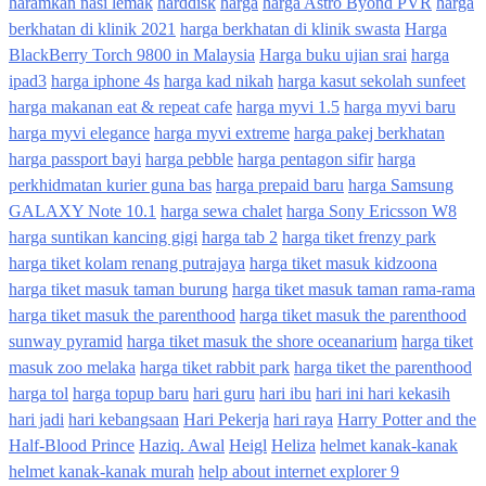
haramkan nasi lemak
harddisk
harga
harga Astro Byond PVR
harga
berkhatan di klinik 2021
harga berkhatan di klinik swasta
Harga
BlackBerry Torch 9800 in Malaysia
Harga buku ujian srai
harga
ipad3
harga iphone 4s
harga kad nikah
harga kasut sekolah sunfeet
harga makanan eat & repeat cafe
harga myvi 1.5
harga myvi baru
harga myvi elegance
harga myvi extreme
harga pakej berkhatan
harga passport bayi
harga pebble
harga pentagon sifir
harga
perkhidmatan kurier guna bas
harga prepaid baru
harga Samsung
GALAXY Note 10.1
harga sewa chalet
harga Sony Ericsson W8
harga suntikan kancing gigi
harga tab 2
harga tiket frenzy park
harga tiket kolam renang putrajaya
harga tiket masuk kidzoona
harga tiket masuk taman burung
harga tiket masuk taman rama-rama
harga tiket masuk the parenthood
harga tiket masuk the parenthood
sunway pyramid
harga tiket masuk the shore oceanarium
harga tiket
masuk zoo melaka
harga tiket rabbit park
harga tiket the parenthood
harga tol
harga topup baru
hari guru
hari ibu
hari ini hari kekasih
hari jadi
hari kebangsaan
Hari Pekerja
hari raya
Harry Potter and the
Half-Blood Prince
Haziq. Awal
Heigl
Heliza
helmet kanak-kanak
helmet kanak-kanak murah
help about internet explorer 9