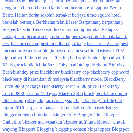
bersama sam
berbuka puasa best
berbuka puasa murah
bercakap
dengan jin
bercuti
bercuti ke ireland
bercuti ke singapura
Berita
Berita Harian
berita sekolah terbakar
berjaya times square hotel
berkelah
berkerja
Berkhatan teknik laser
Berpantang
berpantang
selepas bersalin
Bersekedudukan
bertudung
bertukar ke tapak
hosting baru
berurut selepas bersalin
berus gigi untuk kanak-kanak
best
best broadband
best broadband package
best cerita 2 alam
best
internet browser
best plugin
best quota
best selfie
biasiswa UiTM
big bad wolf
big bad wolf 2019
big bad wolf books
big bad wolf
KL
big truck
bikah
bila Steve Jobs mati
biologi
birthday
Birthday
Bash
birthday prize
blackberry
blackberry app
blackberry app word
blackberry di haramkan di malaysia
blackberry model
BlackBerry
Torch 9800 package
BlackBerry Torch 9800 price
BlackBerry
Torch 9800 price in Malaysia
Blacklist
Blo
block
block like popup
block popup
Blog
blog artis malaysia
blog chat
blog mobile
blog
report 2010
blog satu malaysia
blog tidak boleh masuk
Blogger
blogger bertemu bunkface
Blogger boy
Blogger Club
Blogger
Gathering
blogger menyesatkan
blogger nuffnang
blogger tengok
wayang
Bloggers
Blogging
blogging contest
blogshopper
Blogspot