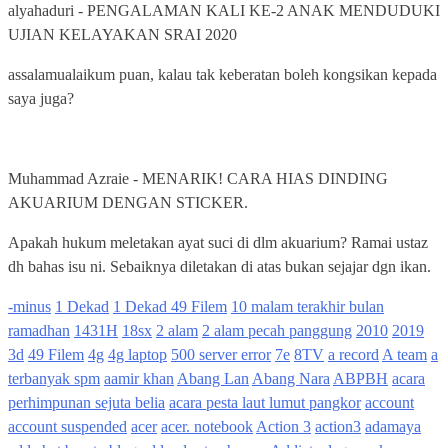
alyahaduri
-
PENGALAMAN KALI KE-2 ANAK MENDUDUKI
UJIAN KELAYAKAN SRAI 2020
assalamualaikum puan, kalau tak keberatan boleh kongsikan kepada
saya juga?
Muhammad Azraie
-
MENARIK! CARA HIAS DINDING
AKUARIUM DENGAN STICKER.
Apakah hukum meletakan ayat suci di dlm akuarium? Ramai ustaz
dh bahas isu ni. Sebaiknya diletakan di atas bukan sejajar dgn ikan.
-minus
1 Dekad
1 Dekad 49 Filem
10 malam terakhir bulan
ramadhan
1431H
18sx
2 alam
2 alam pecah panggung
2010
2019
3d
49 Filem
4g
4g laptop
500 server error
7e
8TV
a record
A team
a
terbanyak spm
aamir khan
Abang Lan
Abang Nara
ABPBH
acara
perhimpunan sejuta belia
acara pesta laut lumut pangkor
account
account suspended
acer
acer. notebook
Action 3
action3
adamaya