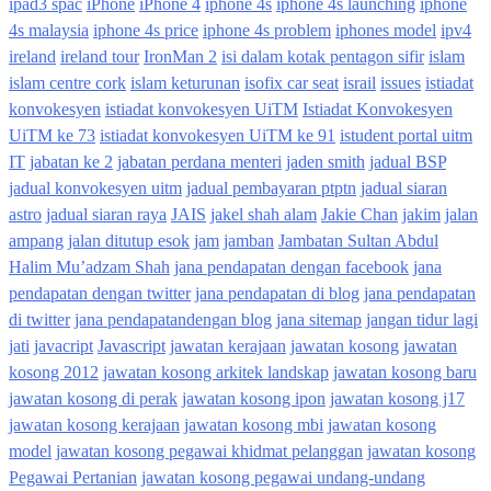
ipad3 spac
iPhone
iPhone 4
iphone 4s
iphone 4s launching
iphone
4s malaysia
iphone 4s price
iphone 4s problem
iphones model
ipv4
ireland
ireland tour
IronMan 2
isi dalam kotak pentagon sifir
islam
islam centre cork
islam keturunan
isofix car seat
israil
issues
istiadat
konvokesyen
istiadat konvokesyen UiTM
Istiadat Konvokesyen
UiTM ke 73
istiadat konvokesyen UiTM ke 91
istudent portal uitm
IT
jabatan ke 2
jabatan perdana menteri
jaden smith
jadual BSP
jadual konvokesyen uitm
jadual pembayaran ptptn
jadual siaran
astro
jadual siaran raya
JAIS
jakel shah alam
Jakie Chan
jakim
jalan
ampang
jalan ditutup esok
jam
jamban
Jambatan Sultan Abdul
Halim Mu’adzam Shah
jana pendapatan dengan facebook
jana
pendapatan dengan twitter
jana pendapatan di blog
jana pendapatan
di twitter
jana pendapatandengan blog
jana sitemap
jangan tidur lagi
jati
javacript
Javascript
jawatan kerajaan
jawatan kosong
jawatan
kosong 2012
jawatan kosong arkitek landskap
jawatan kosong baru
jawatan kosong di perak
jawatan kosong ipon
jawatan kosong j17
jawatan kosong kerajaan
jawatan kosong mbi
jawatan kosong
model
jawatan kosong pegawai khidmat pelanggan
jawatan kosong
Pegawai Pertanian
jawatan kosong pegawai undang-undang