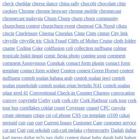
check
cheddar
cheese dance
china rally
chocobi
chocolate chip
cookies
Chrome
chrome browser
chrome mobile
chromecast
chromecast malaysia
Churp Churp
churp churp community
churpchurp contest
churpchurp event
churpout
Cik Nurul
cikgu
cincin
Cineleisure
Cinema
Cineplax
Cinta
Cints
cintun
City link
cityville
cityville tric
Click Fraud
Cliffs of Moher Cruise
cloth folder
cname
Coding
Coke
coldfusion
coli
collection nuffnang
colmar
tropicale bukit tinggi
comic fiesta photo
coming soon
comment
comment Anonymous
Congkak
contact form plugin
contact form
template
contact form widget
Contest
contest Green Hornet
contest
nuffnang
contoh soalan bahasa arab
contoh soalan jawi
contoh
soalan prasekolah
contoh soalan ujian bertulis N41
contoh soalan
ujian gred 41
Conventional Check-in Counter Charges
convocation
convoy
copyright
Corby
cork
cork city
Cork Harbour
cork tour
cork
tour bus
cornflakes coklat
count
Coverage
cpanel
CPC
crayola
create sitemaps
crisps
csi
csl phone
CSS
css template
ct100
cukai
prepaid
cun
cup
curi
Current Issues
Customer Care
customer service
cut tari
Cuti
cuti sekolah
cuti-cuti melaka
cybersecurity
Dadah
daftar
kad mesra
daftar m2u pay
daily contest
dapat baby
darah babi bahan