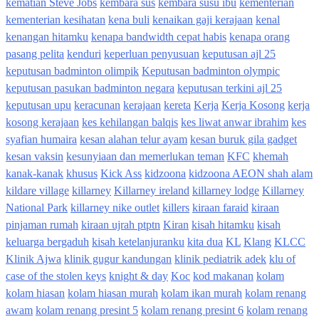
kematian Steve Jobs
kembara sus
kembara susu ibu
kementerian
kementerian kesihatan
kena buli
kenaikan gaji kerajaan
kenal
kenangan hitamku
kenapa bandwidth cepat habis
kenapa orang
pasang pelita
kenduri
keperluan penyusuan
keputusan ajl 25
keputusan badminton olimpik
Keputusan badminton olympic
keputusan pasukan badminton negara
keputusan terkini ajl 25
keputusan upu
keracunan
kerajaan
kereta
Kerja
Kerja Kosong
kerja
kosong kerajaan
kes kehilangan balqis
kes liwat anwar ibrahim
kes
syafian humaira
kesan alahan telur ayam
kesan buruk gila gadget
kesan vaksin
kesunyiaan dan memerlukan teman
KFC
khemah
kanak-kanak
khusus
Kick Ass
kidzoona
kidzoona AEON shah alam
kildare village
killarney
Killarney ireland
killarney lodge
Killarney
National Park
killarney nike outlet
killers
kiraan faraid
kiraan
pinjaman rumah
kiraan ujrah ptptn
Kiran
kisah hitamku
kisah
keluarga bergaduh
kisah ketelanjuranku
kita dua
KL
Klang
KLCC
Klinik Ajwa
klinik gugur kandungan
klinik pediatrik adek
klu of
case of the stolen keys
knight & day
Koc
kod makanan
kolam
kolam hiasan
kolam hiasan murah
kolam ikan murah
kolam renang
awam
kolam renang presint 5
kolam renang presint 6
kolam renang