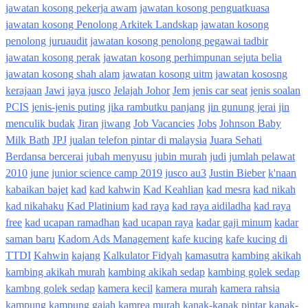
jawatan kosong pekerja awam
jawatan kosong penguatkuasa
jawatan kosong Penolong Arkitek Landskap
jawatan kosong
penolong juruaudit
jawatan kosong penolong pegawai tadbir
jawatan kosong perak
jawatan kosong perhimpunan sejuta belia
jawatan kosong shah alam
jawatan kosong uitm
jawatan kososng
kerajaan
Jawi
jaya jusco
Jelajah Johor
Jem
jenis car seat
jenis soalan
PCIS
jenis-jenis puting
jika rambutku panjang
jin gunung jerai
jin
menculik budak
Jiran
jiwang
Job Vacancies
Jobs
Johnson Baby
Milk Bath
JPJ
jualan telefon pintar di malaysia
Juara Sehati
Berdansa bercerai
jubah menyusu
jubin murah
judi
jumlah pelawat
2010
june
junior science camp 2019
jusco au3
Justin Bieber
k'naan
kabaikan bajet
kad
kad kahwin
Kad Keahlian
kad mesra
kad nikah
kad nikahaku
Kad Platinium
kad raya
kad raya aidiladha
kad raya
free
kad ucapan ramadhan
kad ucapan raya
kadar gaji minum
kadar
saman baru
Kadom Ads Management
kafe kucing
kafe kucing di
TTDI
Kahwin
kajang
Kalkulator Fidyah
kamasutra
kambing akikah
kambing akikah murah
kambing akikah sedap
kambing golek sedap
kambng golek sedap
kamera kecil
kamera murah
kamera rahsia
kampung
kampung gajah
kamrea murah
kanak-kanak pintar
kanak-