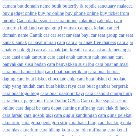
camera
but domain name
butik
butterfly & reptile sanctuary malacca
buy gadget online
buy pc online
buy phone online
buy ticket from
mobile
Cada daftar sspn-i secara online
calamine
calendar
cam
cameron highland
campaign p1 wimax
campak keladi
cancel
domain name
Cantik
car
car seat
car seat bayi
car seat group
car seat
kanak-kanak
car seat murah
cara
cara ajar anak free diapers
cara ajar
anak gosok gigi
cara ajar anak jadi kreatif
cara atasi anak menangis
cara atasi anak tantrum
cara atasi anak tantrum nak mainan
cara
banyakkan susu badan
cara banyakkan susu ibu
cara buat animasi
cara buat banner blog
cara buat banner iklan
cara buat bebola
daging
cara buat biskut chocolate chip
cara buat biskut chocolate
chip yang mudah
cara buat biskut raya
cara buat gambar bergerak
cara buat logo blog
cara buat passport bayi
cara cashout churpchurp
cara check page rank
Cara Daftar GPlus
Cara daftar sspn-i secara
online
cara dapat be
cara dapat earning nuffnang
cara elak di hack
cara faraid
cara gosok gigi
cara gugur kandungan
cara guna pelekat
akuarium
cara guna pentagon sifir
cara hack blog
cara hacking data
cara hias akuarium
cara hilang kutu
cara join nuffnang
cara kenal