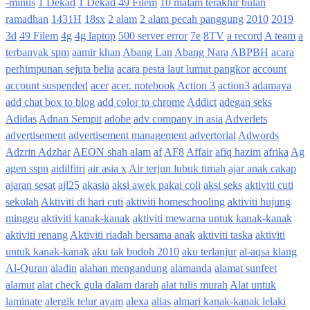
-minus
1 Dekad
1 Dekad 49 Filem
10 malam terakhir bulan
ramadhan
1431H
18sx
2 alam
2 alam pecah panggung
2010
2019
3d
49 Filem
4g
4g laptop
500 server error
7e
8TV
a record
A team
a
terbanyak spm
aamir khan
Abang Lan
Abang Nara
ABPBH
acara
perhimpunan sejuta belia
acara pesta laut lumut pangkor
account
account suspended
acer
acer. notebook
Action 3
action3
adamaya
add chat box to blog
add color to chrome
Addict
adegan seks
Adidas
Adnan Sempit
adobe
adv company in asia
Adverlets
advertisement
advertisement management
advertorial
Adwords
Adzrin Adzhar
AEON shah alam
af
AF8
Affair
afiq hazim
afrika
Ag
agen sspn
aidilfitri
air asia x
Air terjun lubuk timah
ajar anak cakap
ajaran sesat
ajl25
akasia
aksi awek pakai coli
aksi seks
aktiviti cuti
sekolah
Aktiviti di hari cuti
aktiviti homeschooling
aktiviti hujung
minggu
aktiviti kanak-kanak
aktiviti mewarna untuk kanak-kanak
aktiviti renang
Aktiviti riadah bersama anak
aktiviti taska
aktiviti
untuk kanak-kanak
aku tak bodoh 2010
aku terlanjur
al-aqsa klang
Al-Quran
aladin
alahan mengandung
alamanda
alamat sunfeet
alamut
alat check gula dalam darah
alat tulis murah
Alat untuk
laminate
alergik telur ayam
alexa
alias
almari kanak-kanak lelaki