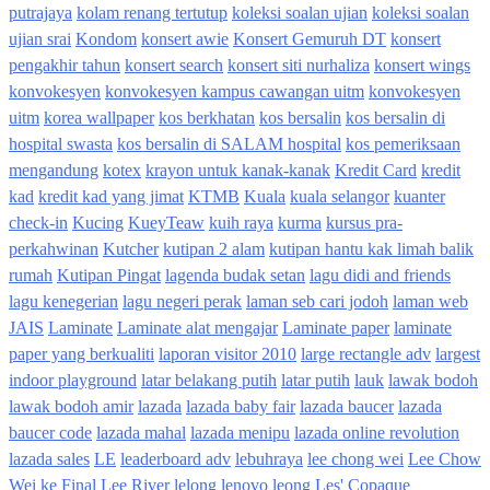
putrajaya
kolam renang tertutup
koleksi soalan ujian
koleksi soalan
ujian srai
Kondom
konsert awie
Konsert Gemuruh DT
konsert
pengakhir tahun
konsert search
konsert siti nurhaliza
konsert wings
konvokesyen
konvokesyen kampus cawangan uitm
konvokesyen
uitm
korea wallpaper
kos berkhatan
kos bersalin
kos bersalin di
hospital swasta
kos bersalin di SALAM hospital
kos pemeriksaan
mengandung
kotex
krayon untuk kanak-kanak
Kredit Card
kredit
kad
kredit kad yang jimat
KTMB
Kuala
kuala selangor
kuanter
check-in
Kucing
KueyTeaw
kuih raya
kurma
kursus pra-
perkahwinan
Kutcher
kutipan 2 alam
kutipan hantu kak limah balik
rumah
Kutipan Pingat
lagenda budak setan
lagu didi and friends
lagu kenegerian
lagu negeri perak
laman seb cari jodoh
laman web
JAIS
Laminate
Laminate alat mengajar
Laminate paper
laminate
paper yang berkualiti
laporan visitor 2010
large rectangle adv
largest
indoor playground
latar belakang putih
latar putih
lauk
lawak bodoh
lawak bodoh amir
lazada
lazada baby fair
lazada baucer
lazada
baucer code
lazada mahal
lazada menipu
lazada online revolution
lazada sales
LE
leaderboard adv
lebuhraya
lee chong wei
Lee Chow
Wei ke Final
Lee River
lelong
lenovo
leong
Les' Copaque