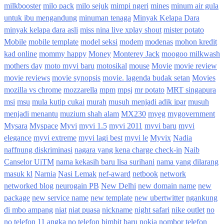
milkbooster
milo pack
milo sejuk
mimpi ngeri
mines
minum air gula
untuk ibu mengandung
minuman tenaga
Minyak Kelapa Dara
minyak kelapa dara asli
miss nina live xplay shout
mister potato
Mobile
mobile template
model seksi
modem
modenas
mohon kredit
kad online
mommy happy
Money
Monterey Jack
moogoo milkwash
mothers day
moto myvi baru
motosikal
mouse
Movie
movie review
movie reviews
movie synopsis
movie. lagenda budak setan
Movies
mozilla vs chrome
mozzarella
mpm
mpsj
mr potato
MRT singapura
msi
msu
mula kutip cukai
murah
musuh menjadi adik ipar
musuh
menjadi menantu
muzium shah alam
MX230
myeg
mygovernment
Mysara
Myspace
Myvi
myvi 1.5
myvi 2011
myvi baru
myvi
elegance
myvi extreme
myvi lagi best
myvi le
Myvix
Nadia
naffnung diskriminasi
nagara yang kena charge check-in
Naib
Canselor UiTM
nama kekasih baru lisa surihani
nama yang dilarang
masuk kl
Narnia
Nasi Lemak
nef-award
netbook
network
networked blog
neurogain PB
New Delhi
new domain name
new
package
new service name
new template
new ubertwitter
ngankung
di mbo ampang
niat
niat puasa
nickname
night safari
nike outlet
no
no telefon 11 angka
no telefon bimbit baru
nokia
nombor telefon