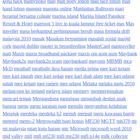
kena hack
mamypoko
man
man body lotion
man face lotion
man
hand lotion
mangga
mangga online
Manhattan Ballroom
mari
beramal bersama colgate
marina island
Marina Island Pangkor
Resort & Hotel
marroon 5 live in kuala lumpur free ticket
mas
Mas
traveller
masa berkumpul perhimpunan bersih
masa formula drift
malaysia 2010
masak
Masakan berpantang
masalah sosial
masjid
cork
masjid dublin
master in breastfeeding
MasterCard
mastraveller
mati
Maxis
maxis broadband package
maxis om nom nom
Maybank
Maybank2u
maybank2u scam
maybankard
mayonis
MBMB
mca
McD
meatball
meatballs ikea haram
media prima
mee kari ketam
mee kari murah
mee kari sedap
mee kari shah alam
mee kari udang
galah
mee ketam
mee ramen
mee udang
Melaka
melaka maju 2010
melancong ke ireland
melayu islam
memory
mempergunakan
mencari teman
Mengandung
mengigau
mengubah destini anak
bangsa
menu
menu sarapan pagi
menulis
menyambut kelahiran
Merajuk
merdeka
merdeka 62
meriah
merpati
meru kawasan banjir
metered
metro-2
Metrowealth bagi bonus
MF230
MGTT
mh370
mi
mi malaysia
mian kutu haram
mic
Microsoft
microsoft word 2010
mid valley
mifi
mifi mf230
mifi mx230
mifi p14g
milk collector