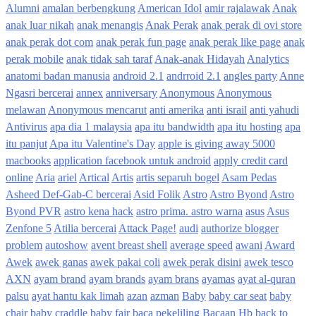
Alumni
amalan berbengkung
American Idol
amir rajalawak
Anak
anak luar nikah
anak menangis
Anak Perak
anak perak di ovi store
anak perak dot com
anak perak fun page
anak perak like page
anak
perak mobile
anak tidak sah taraf
Anak-anak Hidayah
Analytics
anatomi badan manusia
android 2.1
andrroid 2.1
angles party
Anne
Ngasri bercerai
annex
anniversary
Anonymous
Anonymous
melawan
Anonymous mencarut
anti amerika
anti israil
anti yahudi
Antivirus
apa dia 1 malaysia
apa itu bandwidth
apa itu hosting
apa
itu panjut
Apa itu Valentine's Day
apple is giving away 5000
macbooks
application facebook untuk android
apply credit card
online
Aria
ariel
Artical
Artis
artis separuh bogel
Asam Pedas
Asheed Def-Gab-C bercerai
Asid Folik
Astro
Astro Byond
Astro
Byond PVR
astro kena hack
astro prima. astro warna
asus
Asus
Zenfone 5
Atilia bercerai
Attack Page!
audi
authorize blogger
problem
autoshow
avent breast shell
average speed
awani
Award
Awek
awek ganas
awek pakai coli
awek perak disini
awek tesco
AXN
ayam brand
ayam brands
ayam brans
ayamas
ayat al-quran
palsu
ayat hantu kak limah
azan
azman
Baby
baby car seat
baby
chair
baby craddle
baby fair
baca pekeliling
Bacaan Hb
back to