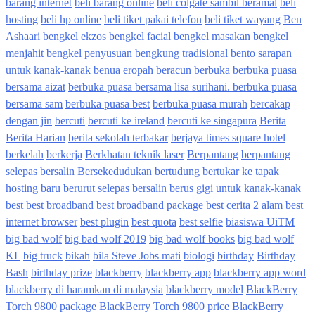
barang internet
beli barang online
beli colgate sambil beramal
beli
hosting
beli hp online
beli tiket pakai telefon
beli tiket wayang
Ben
Ashaari
bengkel ekzos
bengkel facial
bengkel masakan
bengkel
menjahit
bengkel penyusuan
bengkung tradisional
bento sarapan
untuk kanak-kanak
benua eropah
beracun
berbuka
berbuka puasa
bersama aizat
berbuka puasa bersama lisa surihani. berbuka puasa
bersama sam
berbuka puasa best
berbuka puasa murah
bercakap
dengan jin
bercuti
bercuti ke ireland
bercuti ke singapura
Berita
Berita Harian
berita sekolah terbakar
berjaya times square hotel
berkelah
berkerja
Berkhatan teknik laser
Berpantang
berpantang
selepas bersalin
Bersekedudukan
bertudung
bertukar ke tapak
hosting baru
berurut selepas bersalin
berus gigi untuk kanak-kanak
best
best broadband
best broadband package
best cerita 2 alam
best
internet browser
best plugin
best quota
best selfie
biasiswa UiTM
big bad wolf
big bad wolf 2019
big bad wolf books
big bad wolf
KL
big truck
bikah
bila Steve Jobs mati
biologi
birthday
Birthday
Bash
birthday prize
blackberry
blackberry app
blackberry app word
blackberry di haramkan di malaysia
blackberry model
BlackBerry
Torch 9800 package
BlackBerry Torch 9800 price
BlackBerry