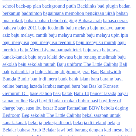
school
back-up plan
background putih
Backlinks
bad plugin
badan
berkanun
badminton
bagaimana memohon pengiraan ujrah
bahan
buat rokok
bahan-bahan bebola daging
Bahasa arab
bahasa perak
bahaya
bajet 2011
baju feedmilk
baju melayu
baju melayu aaron
aziz
baju melayu cantik
baju melayu murah
baju melayu upin ipin
baju menyusu
baju menyusu feedmilk
baju menyusu murah
baju
merdeka
baju Miera Liyana nampak tetek
baju raya
baju raya
kanak-kanak
baju raya lelaki dewasa
baju renang muslimah
baju
sekolah
baju sekolah murah
Baju uniform The Little Caliphs
Bali
balqis diculik jin
balqis hilang di gunung jerai
Ban
Bandwidth
Bangla
Banjir
banjir di meru
bank
bank islam
bara
barang bayi
online
barang lazada lambat sampai
baru
bas
Bas ke Konsert
Gemuruh DT
base station
basi
batok
Batu 14
baucer lazada
bayar
saman online
Bayi
bayi 6 bulan makan bubur nasi
bayi free of
charge
bayi susu ibu
bazar
Bazar Ramadhan
BBW
bebola daging
Bedroom
Beg sekolah The Little Caliphs
bekal sarapan untuk
kanak-kanak
bekerja
bekerja di cork
bekerja di ireland
belajar
Belajar bahasa Arab
Belajar jawi
beli barang dengan kad mesra
beli