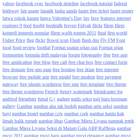
yahoo
facebook sync
facebook timeline
facebook tutorial
faderal
highway
fair usage
fanatik
fasha sanda
faster free ticket
faster poster
fatwa rokok haram
fatwa Valentine's Day
fav
fave
features internet
explorer 9
feed
feedjit
feedmilk
fesyen
Fidyah
filckr
filem
filem
komedi inggeris popular
filem wajib tonton 2011
final
first world
Fisher Price
flag
flickr
flower icon
Flush
flush dns
Fly FM
Font
food
food review
footbal
Format soalan ujian srai
Format ujian
formspring
formula drift malaysia
forum
fotography
free
free app
free application
free blog
free call
free chat box
free contact form
free domain
free gps map
free hosting
free iklan
free internet
browser
free mobile app
free model
free modem
free payment
gateway
free plugin wordpress
free sms
free template
free theme
free theme wordpress
French
frenzy waterpark
friendcaster for
andriod
friendster
futsal
G+
gadget
gadis seksi
gaji baru kerajaan
gallery
Gambar
gambar aku tak bodoh
gambar artis seksi
gambar
bayi
gambar bogel
gambar cctv
gambar cork
gambar hantu kak
limah balik rumah
gambar libas
Gambar Miera Liyana nampak tetek
Gambar Miera Liyana Seksi di Malam Gala ABP Rafflesia
gambar
myvi 2011
gambar myvi baru
gambar myvi elegance
gambar myvi