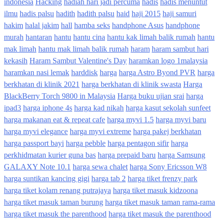
indonesia
Hacking
hadiah hari jadi percuma
hadis
hadis menuntut
ilmu
hadis palsu
hadith
hadith palsu
haid
haji 2015
haji samuri
hakim
halal jakim
hall
hamba seks
handphone Asus
handphone
murah
hantaran
hantu
hantu cina
hantu kak limah balik rumah
hantu
mak limah
hantu mak limah balik rumah
haram
haram sambut hari
kekasih
Haram Sambut Valentine's Day
haramkan logo 1malaysia
haramkan nasi lemak
harddisk
harga
harga Astro Byond PVR
harga
berkhatan di klinik 2021
harga berkhatan di klinik swasta
Harga
BlackBerry Torch 9800 in Malaysia
Harga buku ujian srai
harga
ipad3
harga iphone 4s
harga kad nikah
harga kasut sekolah sunfeet
harga makanan eat & repeat cafe
harga myvi 1.5
harga myvi baru
harga myvi elegance
harga myvi extreme
harga pakej berkhatan
harga passport bayi
harga pebble
harga pentagon sifir
harga
perkhidmatan kurier guna bas
harga prepaid baru
harga Samsung
GALAXY Note 10.1
harga sewa chalet
harga Sony Ericsson W8
harga suntikan kancing gigi
harga tab 2
harga tiket frenzy park
harga tiket kolam renang putrajaya
harga tiket masuk kidzoona
harga tiket masuk taman burung
harga tiket masuk taman rama-rama
harga tiket masuk the parenthood
harga tiket masuk the parenthood