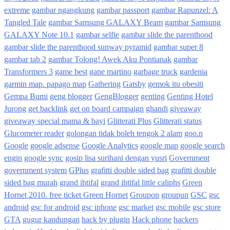
extreme
gambar ngangkung
gambar passport
gambar Rapunzel: A
Tangled Tale
gambar Samsung GALAXY Beam
gambar Samsung
GALAXY Note 10.1
gambar selfie
gambar slide the parenthood
gambar slide the parenthood sunway pyramid
gambar super 8
gambar tab 2
gambar Tolong! Awek Aku Pontianak
gambar
Transformers 3
game best
gane martino
garbage truck
gardenia
garmin map. papago map
Gathering
Gatsby
gemok itu obesiti
Gempa Bumi
geng blogger
GengBlogger
genting
Genting Hotel
Jurong
get backlink
get on board campaign
ghandi
giveaway
giveaway special mama & bayi
Glitterati Plus
Glitterati status
Glucometer reader
golongan tidak boleh tengok 2 alam
goo.n
Google
google adsense
Google Analytics
google map
google search
engin
google sync
gosip lisa surihani dengan yusri
Government
government system
GPlus
grafitti double sided bag
grafitti double
sided bag murah
grand ihtifal
grand ihtifal little caliphs
Green
Hornet 2010. free ticket Green Hornet
Groupon
groupun
GSC
gsc
android
gsc for android
gsc iphone
gsc market
gsc mobile
gsc store
GTA
gugur kandungan
hack by plugin
Hack phone
hackers