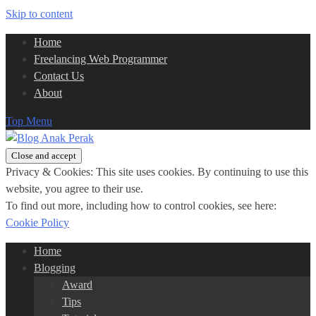
Skip to content
Home
Freelancing Web Programmer
Contact Us
About
Top Menu
Privacy & Cookies: This site uses cookies. By continuing to use this
website, you agree to their use.
To find out more, including how to control cookies, see here:
Cookie Policy
Home
Blogging
Award
Tips