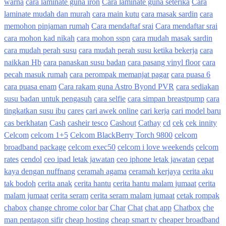
warna
cara laminate guna iron
Cara laminate guna seterika
Cara
laminate mudah dan murah
cara main kutu
cara masak sardin
cara
memohon pinjaman rumah
Cara mendaftaf srai
Cara mendaftar srai
cara mohon kad nikah
cara mohon sspn
cara mudah masak sardin
cara mudah perah susu
cara mudah perah susu ketika bekerja
cara
naikkan Hb
cara panaskan susu badan
cara pasang vinyl floor
cara
pecah masuk rumah
cara perompak memanjat pagar
cara puasa 6
cara puasa enam
Cara rakam guna Astro Byond PVR
cara sediakan
susu badan untuk pengasuh
cara selfie
cara simpan breastpump
cara
tingkatkan susu ibu
cares
cari awek online
cari kerja
cari model baru
cas berkhatan
Cash
casheir tesco
Cashout
Cathay
cd
cek
cek innity
Celcom
celcom 1+5
Celcom BlackBerry Torch 9800
celcom
broadband package
celcom exec50
celcom i love weekends
celcom
rates
cendol
ceo ipad letak jawatan
ceo iphone letak jawatan
cepat
kaya dengan nuffnang
ceramah agama
ceramah kerjaya
cerita aku
tak bodoh
cerita anak
cerita hantu
cerita hantu malam jumaat
cerita
malam jumaat
cerita seram
cerita seram malam jumaat
cetak rompak
chabox
change chrome color bar
Char
Chat
chat app
Chatbox
che
man pentagon sifir
cheap hosting
cheap smart tv
cheaper broadband