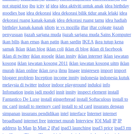
not stupid too
ibu
icity
id
idea
idea aktiviti untuk anak
idea birthday
goodies bag
idea dekorasi
idea dekorasi bilik tidur anak lelaki
idea
dekorasi ruang kanak-kanak
idea dekorasi ruang tamu
idea hadiah
birthday kanak-kanak
idiots
ie vs mozilla
iftar
iftar colgate
ijazah
penyusuan
ijazah sarjana muda
ijazah sarjana muda Sains Komputer
ikan bilis
ikan emas
ikan patin
ikan sardin
IKEA
ikea tutup kena
samak
Iklan
iklan blog
iklan coli
iklan di blog
iklan di facebook
iklan di twitter
iklan google
iklan innity
iklan internet
iklan jawatan
kosong
iklan jawatan kosong 2011
iklan jawatan kosong uitm
iklan
murah
iklan online
iklan raya
ilmu
Image
imigresen
import
import
blogger problem
Inception
income innity
indonesia
indonesia kutuk
melaysia di twitter
indoor
indoor playground
induksi
info
Infomation
ingin jadi model
innit
innity
inspect element
install
Fantastico De Luxe
install gingerbread
install Softaculous
install to
mc card
install to memory card
install to sd card
insurans dengan
simpanan
insurans pendidikan
intel
interface
Internet
internet
broadband
internet free
internet murah
Interview
IOI Mall
IP
IP
address
Ip Man
Ip Man 2
iPad
ipad3 launching
ipad3 price
ipad3 rm