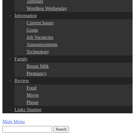
Tutorials
Wordless Wednesday
Information
Current Issues
Gosip
Job Vacancies
Announcements
Technology
Family
Breast Milk
Pregnancy
Review
Food
Movie
Phone
Links Sharing
Main Menu