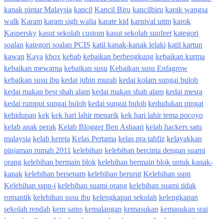
kanak pintar Malaysia
kancil
Kancil Biru
kancilbiru
karak wangsa
walk
Karam
karam sigh walia
karate kid
karnival uitm
karok
Kaspersky
kasut sekolah custom
kasut sekolah sunfeet
kategori
soalan
kategori soalan PCIS
katil kanak-kanak lelaki
katil kartun
kawan
Kaya
kbox
kebab
kebaikan berbengkung
kebaikan kurma
kebaikan mewarna
kebaikan susu
Kebaikan susu Enfagrow
kebaikan susu ibu
kedai jubin murah
kedai kolam sungai buloh
kedai makan best shah alam
kedai makan shah alam
kedai mesra
kedai rumput sungai buloh
kedai sungai buloh
kedudukan pingat
kehidupan
kek
kek hari lahir menarik
kek hari lahir tema pocoyo
kelab anak perak
Kelab Blogger Ben Ashaari
kelab hackers satu
malaysia
kelab kereta
Kelas Pertama
kelas pra tahfiz
kelayakkan
pinjaman rumah 2011
kelebihan
kelebihan bercinta dengan suami
orang
kelebihan bermain blok
kelebihan bermain blok untuk kanak-
kanak
kelebihan bersenam
kelebihan berurut
Kelebihan sspn
Kelebihan sspn-i
kelebihan suami orang
kelebihan suami tidak
romantik
kelebihan susu ibu
kelengkapan sekolah
kelengkapan
sekolah rendah
kem sains
kemalangan
kemasukan
kemasukan srai