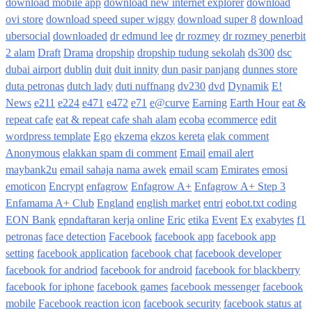
download mobile app
download new internet explorer
download
ovi store
download speed super wiggy
download super 8
download
ubersocial
downloaded
dr edmund lee
dr rozmey
dr rozmey penerbit
2 alam
Draft
Drama
dropship
dropship tudung sekolah
ds300
dsc
dubai airport
dublin
duit
duit innity
dun pasir panjang
dunnes store
duta petronas
dutch lady
duti nuffnang
dv230
dvd
Dynamik
E!
News
e211
e224
e471
e472
e71
e@curve
Earning
Earth Hour
eat &
repeat cafe
eat & repeat cafe shah alam
ecoba
ecommerce
edit
wordpress template
Ego
ekzema
ekzos kereta
elak comment
Anonymous
elakkan spam di comment
Email
email alert
maybank2u
email sahaja nama awek
email scam
Emirates
emosi
emoticon
Encrypt
enfagrow
Enfagrow A+
Enfagrow A+ Step 3
Enfamama A+ Club
England
english market
entri
eobot.txt coding
EON Bank
epndaftaran kerja online
Eric
etika
Event
Ex
exabytes
f1
petronas
face detection
Facebook
facebook app
facebook app
setting
facebook application
facebook chat
facebook developer
facebook for andriod
facebook for android
facebook for blackberry
facebook for iphone
facebook games
facebook messenger
facebook
mobile
Facebook reaction icon
facebook security
facebook status at