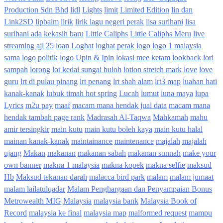
Production Sdn Bhd
lidl
Lights
limit
Limited Edition
lin dan
Link2SD
lipbalm
lirik
lirik lagu negeri perak
lisa surihani
lisa
surihani ada kekasih baru
Little Caliphs
Little Caliphs Meru
live
streaming ajl 25
loan
Loghat
loghat perak
logo
logo 1 malaysia
sama logo politik
logo Upin & Ipin
lokasi mee ketam
lookback
lori
sampah
lorong
lot kedai sungai buloh
lotion stretch mark
love
love
guru
lrt di pulau pinang
lrt penang
lrt shah alam
lrt3 map
luahan hati
kanak-kanak
lubuk timah hot spring
Lucah
lumut
luna maya
lupa
Lyrics
m2u pay
maaf
macam mana hendak jual data
macam mana
hendak tambah page rank
Madrasah Al-Taqwa
Mahkamah
mahu
amir tersingkir
main kutu
main kutu boleh kaya
main kutu halal
mainan kanak-kanak
maintainance
maintenance
majalah
majalah
ujang
Makan
makanan
makanan sabah
makanan sunnah
make your
own banner
makna 1 malaysia
makna kopek
makna selfie
maksud
Hb
Maksud tekanan darah
malacca bird park
malam
malam jumaat
malam lailatulqadar
Malam Penghargaan dan Penyampaian Bonus
Metrowealth MIG
Malaysia
malaysia bank
Malaysia Book of
Record
malaysia ke final
malaysia map
malformed request
mampu