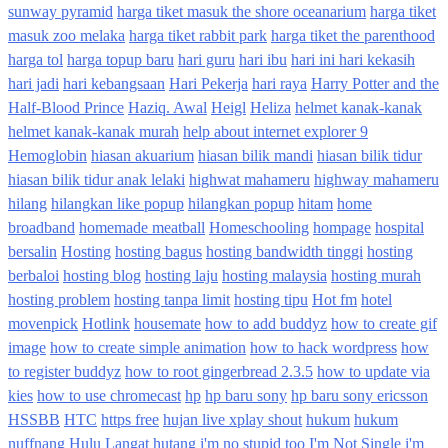
sunway pyramid
harga tiket masuk the shore oceanarium
harga tiket
masuk zoo melaka
harga tiket rabbit park
harga tiket the parenthood
harga tol
harga topup baru
hari guru
hari ibu
hari ini hari kekasih
hari jadi
hari kebangsaan
Hari Pekerja
hari raya
Harry Potter and the
Half-Blood Prince
Haziq. Awal
Heigl
Heliza
helmet kanak-kanak
helmet kanak-kanak murah
help about internet explorer 9
Hemoglobin
hiasan akuarium
hiasan bilik mandi
hiasan bilik tidur
hiasan bilik tidur anak lelaki
highwat mahameru
highway mahameru
hilang
hilangkan like popup
hilangkan popup
hitam
home
broadband
homemade meatball
Homeschooling
hompage
hospital
bersalin
Hosting
hosting bagus
hosting bandwidth tinggi
hosting
berbaloi
hosting blog
hosting laju
hosting malaysia
hosting murah
hosting problem
hosting tanpa limit
hosting tipu
Hot fm
hotel
movenpick
Hotlink
housemate
how to add buddyz
how to create gif
image
how to create simple animation
how to hack wordpress
how
to register buddyz
how to root gingerbread 2.3.5
how to update via
kies
how to use chromecast
hp
hp baru sony
hp baru sony ericsson
HSSBB
HTC
https free
hujan live xplay shout
hukum
hukum
nuffnang
Hulu Langat
hutang
i'm no stupid too
I'm Not Single
i'm