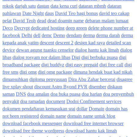
rokok
darjah satu
dastan
data kena curi
dataran mbmb
dataran
pahlawan
Date Night
daus
David Teo bagi bonus
david teo cakap
pelat
David Teoh
dead
dead doamin name
debaran malam jumaat
Deco
Decrypt
dedicated hosting
deep green
delete phone number at
facebook
Delhi
dell
demc
Demo
dendam
derma
derma darah
derma
kepada anak yatim
descent
descent 2
design kad raya
detailed scan
device
dewan agung tuanku censelor
dialog hantu kak limah
dialog
libas
dialog rosyam nor dalam libas
Digi
digi berbuka puasa
digi
broadband package
digi buddyz
digi easy prepaid
digi free call
digi
free sms
digi omg
digi omg package
dimana hendak buat kad nikah
dimansuhkan
diploma penyusuan
Dira Abu Zahar bercerai
disagree
live xplay shout
discount Astro Byond PVR
disember
diskaun
saman
DNS
doa amalan
doa buka puasa
doa harian
doa penyembuh
penyakit
doa ramadan
document
Dodoi Confinement services
dokumen pendaftaran kemasukan srai
dollar
Domain
domain has
not been registered
domain name
domain name untuk blog
download facebook messenger
download free internet browser
download free theme wordpress
download hantu kak limah