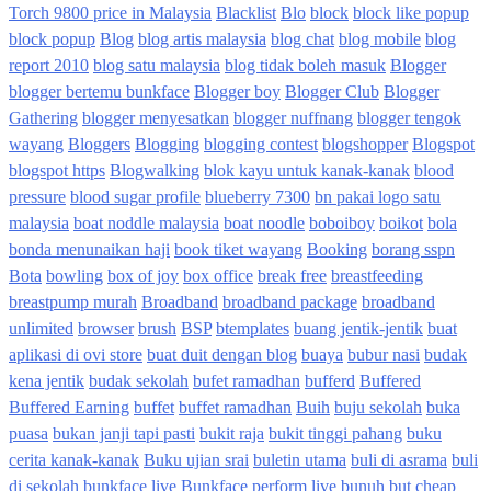
Torch 9800 price in Malaysia
Blacklist
Blo
block
block like popup
block popup
Blog
blog artis malaysia
blog chat
blog mobile
blog
report 2010
blog satu malaysia
blog tidak boleh masuk
Blogger
blogger bertemu bunkface
Blogger boy
Blogger Club
Blogger
Gathering
blogger menyesatkan
blogger nuffnang
blogger tengok
wayang
Bloggers
Blogging
blogging contest
blogshopper
Blogspot
blogspot https
Blogwalking
blok kayu untuk kanak-kanak
blood
pressure
blood sugar profile
blueberry 7300
bn pakai logo satu
malaysia
boat noddle malaysia
boat noodle
boboiboy
boikot
bola
bonda menunaikan haji
book tiket wayang
Booking
borang sspn
Bota
bowling
box of joy
box office
break free
breastfeeding
breastpump murah
Broadband
broadband package
broadband
unlimited
browser
brush
BSP
btemplates
buang jentik-jentik
buat
aplikasi di ovi store
buat duit dengan blog
buaya
bubur nasi
budak
kena jentik
budak sekolah
bufet ramadhan
bufferd
Buffered
Buffered Earning
buffet
buffet ramadhan
Buih
buju sekolah
buka
puasa
bukan janji tapi pasti
bukit raja
bukit tinggi pahang
buku
cerita kanak-kanak
Buku ujian srai
buletin utama
buli di asrama
buli
di sekolah
bunkface live
Bunkface perform live
bunuh
but cheap