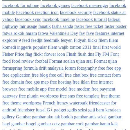
facebook for iphone
facebook games
facebook messenger
facebook
mobile
Facebook reaction icon
facebook security
facebook status at
yahoo
facebook sync
facebook timeline
facebook tutorial
faderal
highway
fair usage
fanatik
fasha sanda
faster free ticket
faster poster
fatwa rokok haram
fatwa Valentine's Day
fav
fave
features internet
explorer 9
feed
feedjit
feedmilk
fesyen
Fidyah
filckr
filem
filem
komedi inggeris popular
filem wajib tonton 2011
final
first world
Fisher Price
flag
flickr
flower icon
Flush
flush dns
Fly FM
Font
food
food review
footbal
Format soalan ujian srai
Format ujian
formspring
formula drift malaysia
forum
fotography
free
free app
free application
free blog
free call
free chat box
free contact form
free domain
free gps map
free hosting
free iklan
free internet
browser
free mobile app
free model
free modem
free payment
gateway
free plugin wordpress
free sms
free template
free theme
free theme wordpress
French
frenzy waterpark
friendcaster for
andriod
friendster
futsal
G+
gadget
gadis seksi
gaji baru kerajaan
gallery
Gambar
gambar aku tak bodoh
gambar artis seksi
gambar
bayi
gambar bogel
gambar cctv
gambar cork
gambar hantu kak