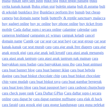
puasa
bukan janji tapi pasti
bukit raja
bukit tinggi pahang
buku
cerita kanak-kanak
Buku ujian srai
buletin utama
buli di asrama
buli
di sekolah
bunkface live
Bunkface perform live
bunuh
but cheap
camera
but domain name
butik
butterfly & reptile sanctuary malacca
buy gadget online
buy pc online
buy phone online
buy ticket from
mobile
Cada daftar sspn-i secara online
calamine
calendar
cam
cameron highland
campaign p1 wimax
campak keladi
cancel
domain name
Cantik
car
car seat
car seat bayi
car seat group
car seat
kanak-kanak
car seat murah
cara
cara ajar anak free diapers
cara ajar
anak gosok gigi
cara ajar anak jadi kreatif
cara atasi anak menangis
cara atasi anak tantrum
cara atasi anak tantrum nak mainan
cara
banyakkan susu badan
cara banyakkan susu ibu
cara buat animasi
cara buat banner blog
cara buat banner iklan
cara buat bebola
daging
cara buat biskut chocolate chip
cara buat biskut chocolate
chip yang mudah
cara buat biskut raya
cara buat gambar bergerak
cara buat logo blog
cara buat passport bayi
cara cashout churpchurp
cara check page rank
Cara Daftar GPlus
Cara daftar sspn-i secara
online
cara dapat be
cara dapat earning nuffnang
cara elak di hack
cara faraid
cara gosok gigi
cara gugur kandungan
cara guna pelekat