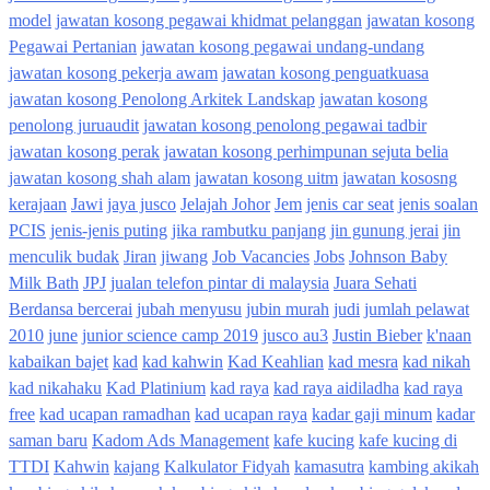
model
jawatan kosong pegawai khidmat pelanggan
jawatan kosong
Pegawai Pertanian
jawatan kosong pegawai undang-undang
jawatan kosong pekerja awam
jawatan kosong penguatkuasa
jawatan kosong Penolong Arkitek Landskap
jawatan kosong
penolong juruaudit
jawatan kosong penolong pegawai tadbir
jawatan kosong perak
jawatan kosong perhimpunan sejuta belia
jawatan kosong shah alam
jawatan kosong uitm
jawatan kososng
kerajaan
Jawi
jaya jusco
Jelajah Johor
Jem
jenis car seat
jenis soalan
PCIS
jenis-jenis puting
jika rambutku panjang
jin gunung jerai
jin
menculik budak
Jiran
jiwang
Job Vacancies
Jobs
Johnson Baby
Milk Bath
JPJ
jualan telefon pintar di malaysia
Juara Sehati
Berdansa bercerai
jubah menyusu
jubin murah
judi
jumlah pelawat
2010
june
junior science camp 2019
jusco au3
Justin Bieber
k'naan
kabaikan bajet
kad
kad kahwin
Kad Keahlian
kad mesra
kad nikah
kad nikahaku
Kad Platinium
kad raya
kad raya aidiladha
kad raya
free
kad ucapan ramadhan
kad ucapan raya
kadar gaji minum
kadar
saman baru
Kadom Ads Management
kafe kucing
kafe kucing di
TTDI
Kahwin
kajang
Kalkulator Fidyah
kamasutra
kambing akikah