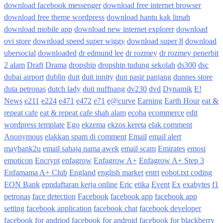
download facebook messenger
download free internet browser
download free theme wordpress
download hantu kak limah
download mobile app
download new internet explorer
download
ovi store
download speed super wiggy
download super 8
download
ubersocial
downloaded
dr edmund lee
dr rozmey
dr rozmey penerbit
2 alam
Draft
Drama
dropship
dropship tudung sekolah
ds300
dsc
dubai airport
dublin
duit
duit innity
dun pasir panjang
dunnes store
duta petronas
dutch lady
duti nuffnang
dv230
dvd
Dynamik
E!
News
e211
e224
e471
e472
e71
e@curve
Earning
Earth Hour
eat &
repeat cafe
eat & repeat cafe shah alam
ecoba
ecommerce
edit
wordpress template
Ego
ekzema
ekzos kereta
elak comment
Anonymous
elakkan spam di comment
Email
email alert
maybank2u
email sahaja nama awek
email scam
Emirates
emosi
emoticon
Encrypt
enfagrow
Enfagrow A+
Enfagrow A+ Step 3
Enfamama A+ Club
England
english market
entri
eobot.txt coding
EON Bank
epndaftaran kerja online
Eric
etika
Event
Ex
exabytes
f1
petronas
face detection
Facebook
facebook app
facebook app
setting
facebook application
facebook chat
facebook developer
facebook for andriod
facebook for android
facebook for blackberry