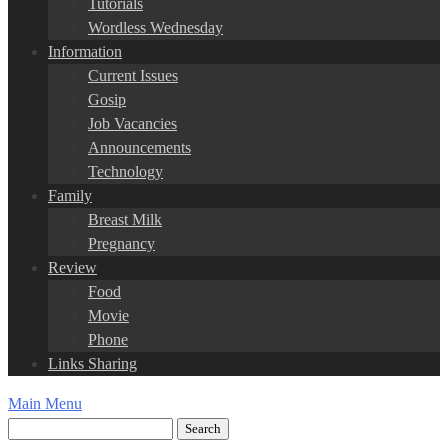
Tutorials
Wordless Wednesday
Information
Current Issues
Gosip
Job Vacancies
Announcements
Technology
Family
Breast Milk
Pregnancy
Review
Food
Movie
Phone
Links Sharing
Main Menu