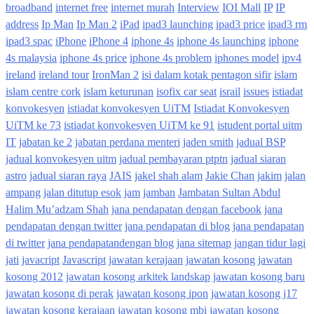
broadband
internet free
internet murah
Interview
IOI Mall
IP
IP
address
Ip Man
Ip Man 2
iPad
ipad3 launching
ipad3 price
ipad3 rm
ipad3 spac
iPhone
iPhone 4
iphone 4s
iphone 4s launching
iphone
4s malaysia
iphone 4s price
iphone 4s problem
iphones model
ipv4
ireland
ireland tour
IronMan 2
isi dalam kotak pentagon sifir
islam
islam centre cork
islam keturunan
isofix car seat
israil
issues
istiadat
konvokesyen
istiadat konvokesyen UiTM
Istiadat Konvokesyen
UiTM ke 73
istiadat konvokesyen UiTM ke 91
istudent portal uitm
IT
jabatan ke 2
jabatan perdana menteri
jaden smith
jadual BSP
jadual konvokesyen uitm
jadual pembayaran ptptn
jadual siaran
astro
jadual siaran raya
JAIS
jakel shah alam
Jakie Chan
jakim
jalan
ampang
jalan ditutup esok
jam
jamban
Jambatan Sultan Abdul
Halim Mu’adzam Shah
jana pendapatan dengan facebook
jana
pendapatan dengan twitter
jana pendapatan di blog
jana pendapatan
di twitter
jana pendapatandengan blog
jana sitemap
jangan tidur lagi
jati
javacript
Javascript
jawatan kerajaan
jawatan kosong
jawatan
kosong 2012
jawatan kosong arkitek landskap
jawatan kosong baru
jawatan kosong di perak
jawatan kosong ipon
jawatan kosong j17
jawatan kosong kerajaan
jawatan kosong mbi
jawatan kosong