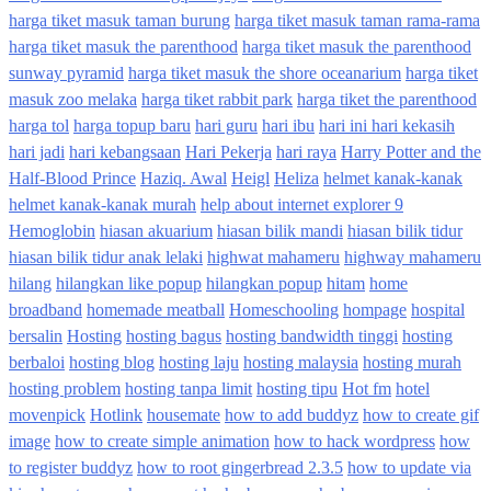
harga tiket masuk taman burung
harga tiket masuk taman rama-rama
harga tiket masuk the parenthood
harga tiket masuk the parenthood
sunway pyramid
harga tiket masuk the shore oceanarium
harga tiket
masuk zoo melaka
harga tiket rabbit park
harga tiket the parenthood
harga tol
harga topup baru
hari guru
hari ibu
hari ini hari kekasih
hari jadi
hari kebangsaan
Hari Pekerja
hari raya
Harry Potter and the
Half-Blood Prince
Haziq. Awal
Heigl
Heliza
helmet kanak-kanak
helmet kanak-kanak murah
help about internet explorer 9
Hemoglobin
hiasan akuarium
hiasan bilik mandi
hiasan bilik tidur
hiasan bilik tidur anak lelaki
highwat mahameru
highway mahameru
hilang
hilangkan like popup
hilangkan popup
hitam
home
broadband
homemade meatball
Homeschooling
hompage
hospital
bersalin
Hosting
hosting bagus
hosting bandwidth tinggi
hosting
berbaloi
hosting blog
hosting laju
hosting malaysia
hosting murah
hosting problem
hosting tanpa limit
hosting tipu
Hot fm
hotel
movenpick
Hotlink
housemate
how to add buddyz
how to create gif
image
how to create simple animation
how to hack wordpress
how
to register buddyz
how to root gingerbread 2.3.5
how to update via