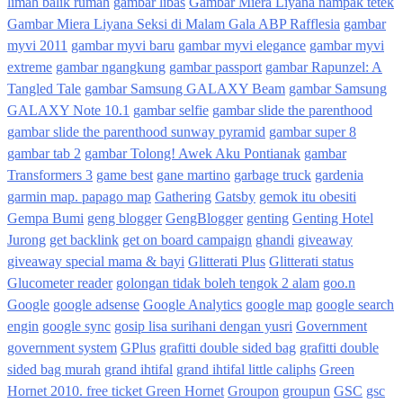
limah balik rumah
gambar libas
Gambar Miera Liyana nampak tetek
Gambar Miera Liyana Seksi di Malam Gala ABP Rafflesia
gambar
myvi 2011
gambar myvi baru
gambar myvi elegance
gambar myvi
extreme
gambar ngangkung
gambar passport
gambar Rapunzel: A
Tangled Tale
gambar Samsung GALAXY Beam
gambar Samsung
GALAXY Note 10.1
gambar selfie
gambar slide the parenthood
gambar slide the parenthood sunway pyramid
gambar super 8
gambar tab 2
gambar Tolong! Awek Aku Pontianak
gambar
Transformers 3
game best
gane martino
garbage truck
gardenia
garmin map. papago map
Gathering
Gatsby
gemok itu obesiti
Gempa Bumi
geng blogger
GengBlogger
genting
Genting Hotel
Jurong
get backlink
get on board campaign
ghandi
giveaway
giveaway special mama & bayi
Glitterati Plus
Glitterati status
Glucometer reader
golongan tidak boleh tengok 2 alam
goo.n
Google
google adsense
Google Analytics
google map
google search
engin
google sync
gosip lisa surihani dengan yusri
Government
government system
GPlus
grafitti double sided bag
grafitti double
sided bag murah
grand ihtifal
grand ihtifal little caliphs
Green
Hornet 2010. free ticket Green Hornet
Groupon
groupun
GSC
gsc