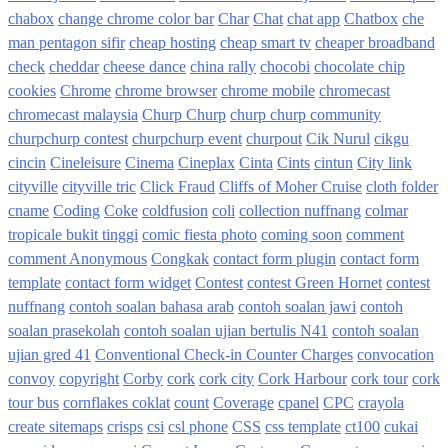
chabox
change chrome color bar
Char
Chat
chat app
Chatbox
che
man pentagon sifir
cheap hosting
cheap smart tv
cheaper broadband
check
cheddar
cheese dance
china rally
chocobi
chocolate chip
cookies
Chrome
chrome browser
chrome mobile
chromecast
chromecast malaysia
Churp Churp
churp churp community
churpchurp contest
churpchurp event
churpout
Cik Nurul
cikgu
cincin
Cineleisure
Cinema
Cineplax
Cinta
Cints
cintun
City link
cityville
cityville tric
Click Fraud
Cliffs of Moher Cruise
cloth folder
cname
Coding
Coke
coldfusion
coli
collection nuffnang
colmar
tropicale bukit tinggi
comic fiesta photo
coming soon
comment
comment Anonymous
Congkak
contact form plugin
contact form
template
contact form widget
Contest
contest Green Hornet
contest
nuffnang
contoh soalan bahasa arab
contoh soalan jawi
contoh
soalan prasekolah
contoh soalan ujian bertulis N41
contoh soalan
ujian gred 41
Conventional Check-in Counter Charges
convocation
convoy
copyright
Corby
cork
cork city
Cork Harbour
cork tour
cork
tour bus
cornflakes coklat
count
Coverage
cpanel
CPC
crayola
create sitemaps
crisps
csi
csl phone
CSS
css template
ct100
cukai