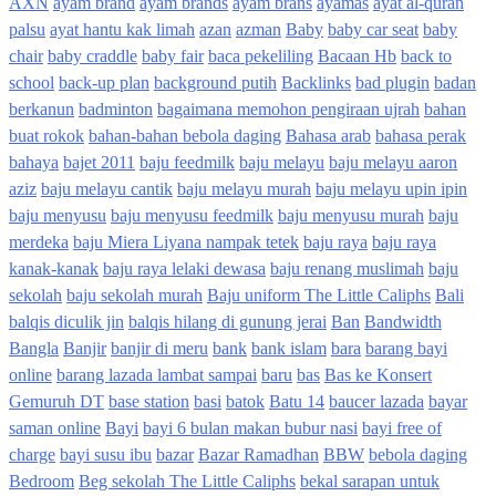
AXN
ayam brand
ayam brands
ayam brans
ayamas
ayat al-quran
palsu
ayat hantu kak limah
azan
azman
Baby
baby car seat
baby
chair
baby craddle
baby fair
baca pekeliling
Bacaan Hb
back to
school
back-up plan
background putih
Backlinks
bad plugin
badan
berkanun
badminton
bagaimana memohon pengiraan ujrah
bahan
buat rokok
bahan-bahan bebola daging
Bahasa arab
bahasa perak
bahaya
bajet 2011
baju feedmilk
baju melayu
baju melayu aaron
aziz
baju melayu cantik
baju melayu murah
baju melayu upin ipin
baju menyusu
baju menyusu feedmilk
baju menyusu murah
baju
merdeka
baju Miera Liyana nampak tetek
baju raya
baju raya
kanak-kanak
baju raya lelaki dewasa
baju renang muslimah
baju
sekolah
baju sekolah murah
Baju uniform The Little Caliphs
Bali
balqis diculik jin
balqis hilang di gunung jerai
Ban
Bandwidth
Bangla
Banjir
banjir di meru
bank
bank islam
bara
barang bayi
online
barang lazada lambat sampai
baru
bas
Bas ke Konsert
Gemuruh DT
base station
basi
batok
Batu 14
baucer lazada
bayar
saman online
Bayi
bayi 6 bulan makan bubur nasi
bayi free of
charge
bayi susu ibu
bazar
Bazar Ramadhan
BBW
bebola daging
Bedroom
Beg sekolah The Little Caliphs
bekal sarapan untuk