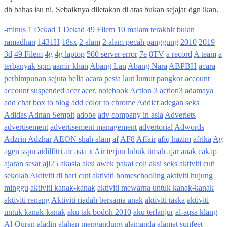
dh bahas isu ni. Sebaiknya diletakan di atas bukan sejajar dgn ikan.
-minus
1 Dekad
1 Dekad 49 Filem
10 malam terakhir bulan
ramadhan
1431H
18sx
2 alam
2 alam pecah panggung
2010
2019
3d
49 Filem
4g
4g laptop
500 server error
7e
8TV
a record
A team
a
terbanyak spm
aamir khan
Abang Lan
Abang Nara
ABPBH
acara
perhimpunan sejuta belia
acara pesta laut lumut pangkor
account
account suspended
acer
acer. notebook
Action 3
action3
adamaya
add chat box to blog
add color to chrome
Addict
adegan seks
Adidas
Adnan Sempit
adobe
adv company in asia
Adverlets
advertisement
advertisement management
advertorial
Adwords
Adzrin Adzhar
AEON shah alam
af
AF8
Affair
afiq hazim
afrika
Ag
agen sspn
aidilfitri
air asia x
Air terjun lubuk timah
ajar anak cakap
ajaran sesat
ajl25
akasia
aksi awek pakai coli
aksi seks
aktiviti cuti
sekolah
Aktiviti di hari cuti
aktiviti homeschooling
aktiviti hujung
minggu
aktiviti kanak-kanak
aktiviti mewarna untuk kanak-kanak
aktiviti renang
Aktiviti riadah bersama anak
aktiviti taska
aktiviti
untuk kanak-kanak
aku tak bodoh 2010
aku terlanjur
al-aqsa klang
Al-Quran
aladin
alahan mengandung
alamanda
alamat sunfeet