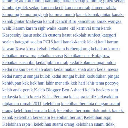
kambing akikah murah
kambing akikah sedap
kambing golek sedap
kambng golek sedap
kamera kecil
kamera murah
kamera rahsia
kampung
kampung gajah
kamrea murah
kanak-kanak pintar
kanak-
kanak pintar Malaysia
kancil
Kancil Biru
kancilbiru
karak wangsa
walk
Karam
karam sigh walia
karate kid
karnival uitm
karok
Kaspersky
kasut sekolah custom
kasut sekolah sunfeet
kategori
soalan
kategori soalan PCIS
katil kanak-kanak lelaki
katil kartun
kawan
Kaya
kbox
kebab
kebaikan berbengkung
kebaikan kurma
kebaikan mewarna
kebaikan susu
Kebaikan susu Enfagrow
kebaikan susu ibu
kedai jubin murah
kedai kolam sungai buloh
kedai makan best shah alam
kedai makan shah alam
kedai mesra
kedai rumput sungai buloh
kedai sungai buloh
kedudukan pingat
kehidupan
kek
kek hari lahir menarik
kek hari lahir tema pocoyo
kelab anak perak
Kelab Blogger Ben Ashaari
kelab hackers satu
malaysia
kelab kereta
Kelas Pertama
kelas pra tahfiz
kelayakkan
pinjaman rumah 2011
kelebihan
kelebihan bercinta dengan suami
orang
kelebihan bermain blok
kelebihan bermain blok untuk kanak-
kanak
kelebihan bersenam
kelebihan berurut
Kelebihan sspn
Kelebihan sspn-i
kelebihan suami orang
kelebihan suami tidak