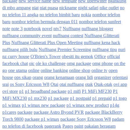
package
new service name
new template
new ubertwitter
ngankung
di mbo ampang
niat
niat puasa
nickname
night safari
nike outlet
no
no telefon 11 angka
no telefon bimbit baru
nokia
nombor telefon
baru
nombor telefon bermula dengan 011
nombor telefon sunfeet
note
note 3
notebook
novel
ntv7
Nuffnang
nuffnang blogger
nuffnang community event
nuffnang contest
Nuffnang Glitterati
Plus
Nuffnang Glitterati Plus Open Meeting
nuffnang kena hack
nuffnang pilih bulu
Nuffnang Premier Screening
nuffnang tipu
nuri
nz curry house
O'Brien's Tower
obesiti itu gemok
Office
official
facebook chat
oic
ole ko challenge
omg package
omg phone
on the
go
one utama
online
online banking
online shop
online tv
open
house
ops sikap
orang
orang kenamaan
orang lidi
organizer
orientasi
srai
os Sony Ericsson W8
Otai
otai nuffnang
otak
Otak-otak
ovi app
ovi store
p1
p1 broadband package
p1 mifi
P1 MiFi MF230
P1
MiFi MX230
p1 mx230
p1 package
p1 postpaid
p1 prepaid
p1 togo
p1 wimax
p1 wimax new package
p1 wimax new product
p14g
p1cares
package
package Astro Byond PVR
package BlackBerry
Torch 9800
package p1 wimax
package Sony Ericsson W8
padam
no telefon di facebook
pagerank
Pages
paint
pakaian beragam