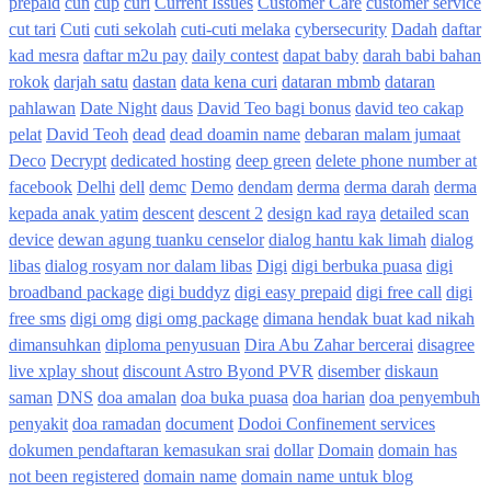
prepaid
cun
cup
curi
Current Issues
Customer Care
customer service
cut tari
Cuti
cuti sekolah
cuti-cuti melaka
cybersecurity
Dadah
daftar
kad mesra
daftar m2u pay
daily contest
dapat baby
darah babi bahan
rokok
darjah satu
dastan
data kena curi
dataran mbmb
dataran
pahlawan
Date Night
daus
David Teo bagi bonus
david teo cakap
pelat
David Teoh
dead
dead doamin name
debaran malam jumaat
Deco
Decrypt
dedicated hosting
deep green
delete phone number at
facebook
Delhi
dell
demc
Demo
dendam
derma
derma darah
derma
kepada anak yatim
descent
descent 2
design kad raya
detailed scan
device
dewan agung tuanku censelor
dialog hantu kak limah
dialog
libas
dialog rosyam nor dalam libas
Digi
digi berbuka puasa
digi
broadband package
digi buddyz
digi easy prepaid
digi free call
digi
free sms
digi omg
digi omg package
dimana hendak buat kad nikah
dimansuhkan
diploma penyusuan
Dira Abu Zahar bercerai
disagree
live xplay shout
discount Astro Byond PVR
disember
diskaun
saman
DNS
doa amalan
doa buka puasa
doa harian
doa penyembuh
penyakit
doa ramadan
document
Dodoi Confinement services
dokumen pendaftaran kemasukan srai
dollar
Domain
domain has
not been registered
domain name
domain name untuk blog