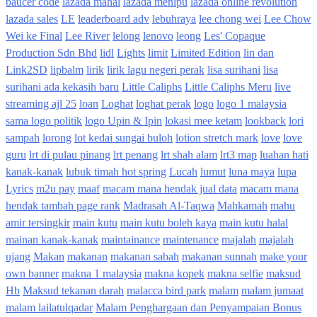
baucer code
lazada mahal
lazada menipu
lazada online revolution
lazada sales
LE
leaderboard adv
lebuhraya
lee chong wei
Lee Chow
Wei ke Final
Lee River
lelong
lenovo
leong
Les' Copaque
Production Sdn Bhd
lidl
Lights
limit
Limited Edition
lin dan
Link2SD
lipbalm
lirik
lirik lagu negeri perak
lisa surihani
lisa
surihani ada kekasih baru
Little Caliphs
Little Caliphs Meru
live
streaming ajl 25
loan
Loghat
loghat perak
logo
logo 1 malaysia
sama logo politik
logo Upin & Ipin
lokasi mee ketam
lookback
lori
sampah
lorong
lot kedai sungai buloh
lotion stretch mark
love
love
guru
lrt di pulau pinang
lrt penang
lrt shah alam
lrt3 map
luahan hati
kanak-kanak
lubuk timah hot spring
Lucah
lumut
luna maya
lupa
Lyrics
m2u pay
maaf
macam mana hendak jual data
macam mana
hendak tambah page rank
Madrasah Al-Taqwa
Mahkamah
mahu
amir tersingkir
main kutu
main kutu boleh kaya
main kutu halal
mainan kanak-kanak
maintainance
maintenance
majalah
majalah
ujang
Makan
makanan
makanan sabah
makanan sunnah
make your
own banner
makna 1 malaysia
makna kopek
makna selfie
maksud
Hb
Maksud tekanan darah
malacca bird park
malam
malam jumaat
malam lailatulqadar
Malam Penghargaan dan Penyampaian Bonus