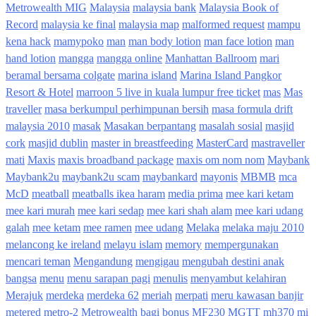
Metrowealth MIG
Malaysia
malaysia bank
Malaysia Book of
Record
malaysia ke final
malaysia map
malformed request
mampu
kena hack
mamypoko
man
man body lotion
man face lotion
man
hand lotion
mangga
mangga online
Manhattan Ballroom
mari
beramal bersama colgate
marina island
Marina Island Pangkor
Resort & Hotel
marroon 5 live in kuala lumpur free ticket
mas
Mas
traveller
masa berkumpul perhimpunan bersih
masa formula drift
malaysia 2010
masak
Masakan berpantang
masalah sosial
masjid
cork
masjid dublin
master in breastfeeding
MasterCard
mastraveller
mati
Maxis
maxis broadband package
maxis om nom nom
Maybank
Maybank2u
maybank2u scam
maybankard
mayonis
MBMB
mca
McD
meatball
meatballs ikea haram
media prima
mee kari ketam
mee kari murah
mee kari sedap
mee kari shah alam
mee kari udang
galah
mee ketam
mee ramen
mee udang
Melaka
melaka maju 2010
melancong ke ireland
melayu islam
memory
mempergunakan
mencari teman
Mengandung
mengigau
mengubah destini anak
bangsa
menu
menu sarapan pagi
menulis
menyambut kelahiran
Merajuk
merdeka
merdeka 62
meriah
merpati
meru kawasan banjir
metered
metro-2
Metrowealth bagi bonus
MF230
MGTT
mh370
mi