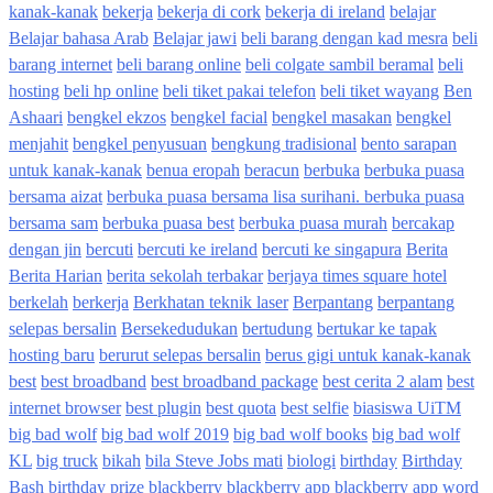
kanak-kanak
bekerja
bekerja di cork
bekerja di ireland
belajar
Belajar bahasa Arab
Belajar jawi
beli barang dengan kad mesra
beli
barang internet
beli barang online
beli colgate sambil beramal
beli
hosting
beli hp online
beli tiket pakai telefon
beli tiket wayang
Ben
Ashaari
bengkel ekzos
bengkel facial
bengkel masakan
bengkel
menjahit
bengkel penyusuan
bengkung tradisional
bento sarapan
untuk kanak-kanak
benua eropah
beracun
berbuka
berbuka puasa
bersama aizat
berbuka puasa bersama lisa surihani. berbuka puasa
bersama sam
berbuka puasa best
berbuka puasa murah
bercakap
dengan jin
bercuti
bercuti ke ireland
bercuti ke singapura
Berita
Berita Harian
berita sekolah terbakar
berjaya times square hotel
berkelah
berkerja
Berkhatan teknik laser
Berpantang
berpantang
selepas bersalin
Bersekedudukan
bertudung
bertukar ke tapak
hosting baru
berurut selepas bersalin
berus gigi untuk kanak-kanak
best
best broadband
best broadband package
best cerita 2 alam
best
internet browser
best plugin
best quota
best selfie
biasiswa UiTM
big bad wolf
big bad wolf 2019
big bad wolf books
big bad wolf
KL
big truck
bikah
bila Steve Jobs mati
biologi
birthday
Birthday
Bash
birthday prize
blackberry
blackberry app
blackberry app word