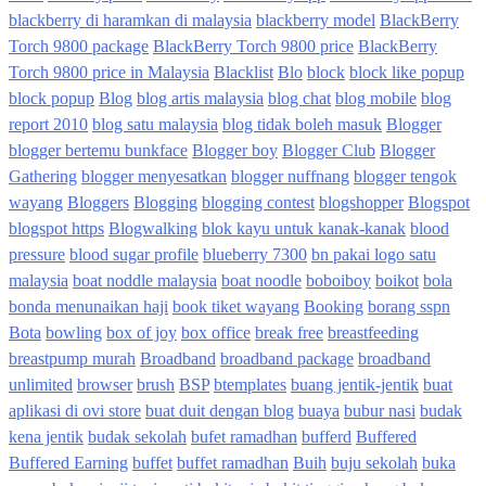
blackberry di haramkan di malaysia
blackberry model
BlackBerry
Torch 9800 package
BlackBerry Torch 9800 price
BlackBerry
Torch 9800 price in Malaysia
Blacklist
Blo
block
block like popup
block popup
Blog
blog artis malaysia
blog chat
blog mobile
blog
report 2010
blog satu malaysia
blog tidak boleh masuk
Blogger
blogger bertemu bunkface
Blogger boy
Blogger Club
Blogger
Gathering
blogger menyesatkan
blogger nuffnang
blogger tengok
wayang
Bloggers
Blogging
blogging contest
blogshopper
Blogspot
blogspot https
Blogwalking
blok kayu untuk kanak-kanak
blood
pressure
blood sugar profile
blueberry 7300
bn pakai logo satu
malaysia
boat noddle malaysia
boat noodle
boboiboy
boikot
bola
bonda menunaikan haji
book tiket wayang
Booking
borang sspn
Bota
bowling
box of joy
box office
break free
breastfeeding
breastpump murah
Broadband
broadband package
broadband
unlimited
browser
brush
BSP
btemplates
buang jentik-jentik
buat
aplikasi di ovi store
buat duit dengan blog
buaya
bubur nasi
budak
kena jentik
budak sekolah
bufet ramadhan
bufferd
Buffered
Buffered Earning
buffet
buffet ramadhan
Buih
buju sekolah
buka