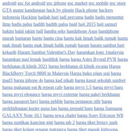
android
gsc for android
gsc iphone
gsc market
gsc mobile
gsc store
GTA
gugur kandungan
hack by plugin
Hack phone
hackers
indonesia
Hacking
hadiah hari jadi percuma
hadis
hadis menuntut
ilmu
hadis palsu
hadith
hadith palsu
haid
haji 2015
haji samuri
hakim
halal jakim
hall
hamba seks
handphone Asus
handphone
murah
hantaran
hantu
hantu cina
hantu kak limah balik rumah
hantu
mak limah
hantu mak limah balik rumah
haram
haram sambut hari
kekasih
Haram Sambut Valentine's Day
haramkan logo 1malaysia
haramkan nasi lemak
harddisk
harga
harga Astro Byond PVR
harga
berkhatan di klinik 2021
harga berkhatan di klinik swasta
Harga
BlackBerry Torch 9800 in Malaysia
Harga buku ujian srai
harga
ipad3
harga iphone 4s
harga kad nikah
harga kasut sekolah sunfeet
harga makanan eat & repeat cafe
harga myvi 1.5
harga myvi baru
harga myvi elegance
harga myvi extreme
harga pakej berkhatan
harga passport bayi
harga pebble
harga pentagon sifir
harga
perkhidmatan kurier guna bas
harga prepaid baru
harga Samsung
GALAXY Note 10.1
harga sewa chalet
harga Sony Ericsson W8
harga suntikan kancing gigi
harga tab 2
harga tiket frenzy park
harga tiket kolam renang putrajaya
harga tiket masuk kidzoona