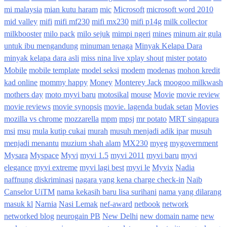
mi malaysia
mian kutu haram
mic
Microsoft
microsoft word 2010
mid valley
mifi
mifi mf230
mifi mx230
mifi p14g
milk collector
milkbooster
milo pack
milo sejuk
mimpi ngeri
mines
minum air gula
untuk ibu mengandung
minuman tenaga
Minyak Kelapa Dara
minyak kelapa dara asli
miss nina live xplay shout
mister potato
Mobile
mobile template
model seksi
modem
modenas
mohon kredit
kad online
mommy happy
Money
Monterey Jack
moogoo milkwash
mothers day
moto myvi baru
motosikal
mouse
Movie
movie review
movie reviews
movie synopsis
movie. lagenda budak setan
Movies
mozilla vs chrome
mozzarella
mpm
mpsj
mr potato
MRT singapura
msi
msu
mula kutip cukai
murah
musuh menjadi adik ipar
musuh
menjadi menantu
muzium shah alam
MX230
myeg
mygovernment
Mysara
Myspace
Myvi
myvi 1.5
myvi 2011
myvi baru
myvi
elegance
myvi extreme
myvi lagi best
myvi le
Myvix
Nadia
naffnung diskriminasi
nagara yang kena charge check-in
Naib
Canselor UiTM
nama kekasih baru lisa surihani
nama yang dilarang
masuk kl
Narnia
Nasi Lemak
nef-award
netbook
network
networked blog
neurogain PB
New Delhi
new domain name
new