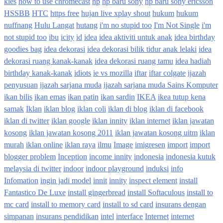
kies
how to use chromecast
hp
hp baru sony
hp baru sony ericsson
HSSBB
HTC
https free
hujan live xplay shout
hukum
hukum
nuffnang
Hulu Langat
hutang
i'm no stupid too
I'm Not Single
i'm
not stupid too
ibu
icity
id
idea
idea aktiviti untuk anak
idea birthday
goodies bag
idea dekorasi
idea dekorasi bilik tidur anak lelaki
idea
dekorasi ruang kanak-kanak
idea dekorasi ruang tamu
idea hadiah
birthday kanak-kanak
idiots
ie vs mozilla
iftar
iftar colgate
ijazah
penyusuan
ijazah sarjana muda
ijazah sarjana muda Sains Komputer
ikan bilis
ikan emas
ikan patin
ikan sardin
IKEA
ikea tutup kena
samak
Iklan
iklan blog
iklan coli
iklan di blog
iklan di facebook
iklan di twitter
iklan google
iklan innity
iklan internet
iklan jawatan
kosong
iklan jawatan kosong 2011
iklan jawatan kosong uitm
iklan
murah
iklan online
iklan raya
ilmu
Image
imigresen
import
import
blogger problem
Inception
income innity
indonesia
indonesia kutuk
melaysia di twitter
indoor
indoor playground
induksi
info
Infomation
ingin jadi model
innit
innity
inspect element
install
Fantastico De Luxe
install gingerbread
install Softaculous
install to
mc card
install to memory card
install to sd card
insurans dengan
simpanan
insurans pendidikan
intel
interface
Internet
internet