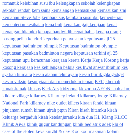
romantik
kelebihan susu ibu
kelengkapan sekolah
kelengkapan
sekolah rendah
kem sains
kemalangan
kemasukan
kemasukan srai
kematian Steve Jobs
kembara sus
kembara susu ibu
kementerian
kementerian kesihatan
kena buli
kenaikan gaji kerajaan
kenal
kenangan hitamku
kenapa bandwidth cepat habis
kenapa orang
pasang pelita
kenduri
keperluan penyusuan
keputusan ajl 25
keputusan badminton olimpik
Keputusan badminton olympic
keputusan pasukan badminton negara
keputusan terkini ajl 25
keputusan upu
keracunan
kerajaan
kereta
Kerja
Kerja Kosong
kerja
kosong kerajaan
kes kehilangan balqis
kes liwat anwar ibrahim
kes
syafian humaira
kesan alahan telur ayam
kesan buruk gila gadget
kesan vaksin
kesunyiaan dan memerlukan teman
KFC
khemah
kanak-kanak
khusus
Kick Ass
kidzoona
kidzoona AEON shah alam
kildare village
killarney
Killarney ireland
killarney lodge
Killarney
National Park
killarney nike outlet
killers
kiraan faraid
kiraan
pinjaman rumah
kiraan ujrah ptptn
Kiran
kisah hitamku
kisah
keluarga bergaduh
kisah ketelanjuranku
kita dua
KL
Klang
KLCC
Klinik Ajwa
klinik gugur kandungan
klinik pediatrik adek
klu of
case of the stolen keys
knight & day
Koc
kod makanan
kolam