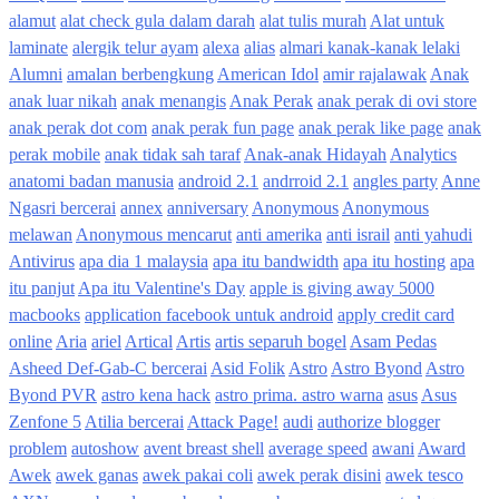
alamut
alat check gula dalam darah
alat tulis murah
Alat untuk
laminate
alergik telur ayam
alexa
alias
almari kanak-kanak lelaki
Alumni
amalan berbengkung
American Idol
amir rajalawak
Anak
anak luar nikah
anak menangis
Anak Perak
anak perak di ovi store
anak perak dot com
anak perak fun page
anak perak like page
anak
perak mobile
anak tidak sah taraf
Anak-anak Hidayah
Analytics
anatomi badan manusia
android 2.1
andrroid 2.1
angles party
Anne
Ngasri bercerai
annex
anniversary
Anonymous
Anonymous
melawan
Anonymous mencarut
anti amerika
anti israil
anti yahudi
Antivirus
apa dia 1 malaysia
apa itu bandwidth
apa itu hosting
apa
itu panjut
Apa itu Valentine's Day
apple is giving away 5000
macbooks
application facebook untuk android
apply credit card
online
Aria
ariel
Artical
Artis
artis separuh bogel
Asam Pedas
Asheed Def-Gab-C bercerai
Asid Folik
Astro
Astro Byond
Astro
Byond PVR
astro kena hack
astro prima. astro warna
asus
Asus
Zenfone 5
Atilia bercerai
Attack Page!
audi
authorize blogger
problem
autoshow
avent breast shell
average speed
awani
Award
Awek
awek ganas
awek pakai coli
awek perak disini
awek tesco