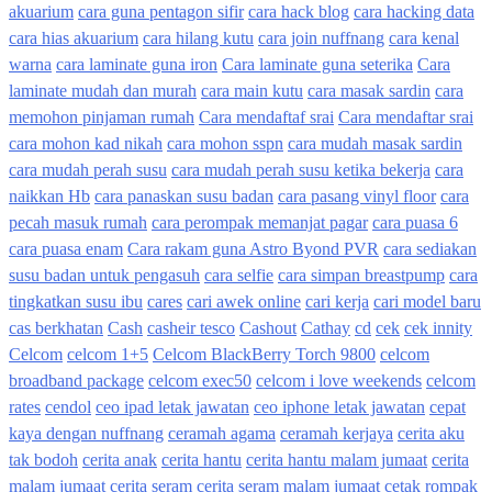
akuarium
cara guna pentagon sifir
cara hack blog
cara hacking data
cara hias akuarium
cara hilang kutu
cara join nuffnang
cara kenal
warna
cara laminate guna iron
Cara laminate guna seterika
Cara
laminate mudah dan murah
cara main kutu
cara masak sardin
cara
memohon pinjaman rumah
Cara mendaftaf srai
Cara mendaftar srai
cara mohon kad nikah
cara mohon sspn
cara mudah masak sardin
cara mudah perah susu
cara mudah perah susu ketika bekerja
cara
naikkan Hb
cara panaskan susu badan
cara pasang vinyl floor
cara
pecah masuk rumah
cara perompak memanjat pagar
cara puasa 6
cara puasa enam
Cara rakam guna Astro Byond PVR
cara sediakan
susu badan untuk pengasuh
cara selfie
cara simpan breastpump
cara
tingkatkan susu ibu
cares
cari awek online
cari kerja
cari model baru
cas berkhatan
Cash
casheir tesco
Cashout
Cathay
cd
cek
cek innity
Celcom
celcom 1+5
Celcom BlackBerry Torch 9800
celcom
broadband package
celcom exec50
celcom i love weekends
celcom
rates
cendol
ceo ipad letak jawatan
ceo iphone letak jawatan
cepat
kaya dengan nuffnang
ceramah agama
ceramah kerjaya
cerita aku
tak bodoh
cerita anak
cerita hantu
cerita hantu malam jumaat
cerita
malam jumaat
cerita seram
cerita seram malam jumaat
cetak rompak