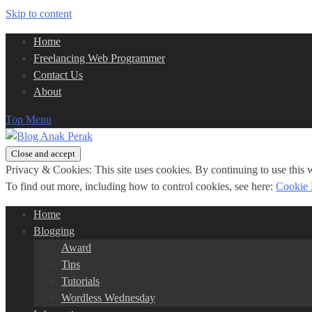
Skip to content
Home
Freelancing Web Programmer
Contact Us
About
Top Menu
Privacy & Cookies: This site uses cookies. By continuing to use this w
To find out more, including how to control cookies, see here:
Cookie 
Home
Blogging
Award
Tips
Tutorials
Wordless Wednesday