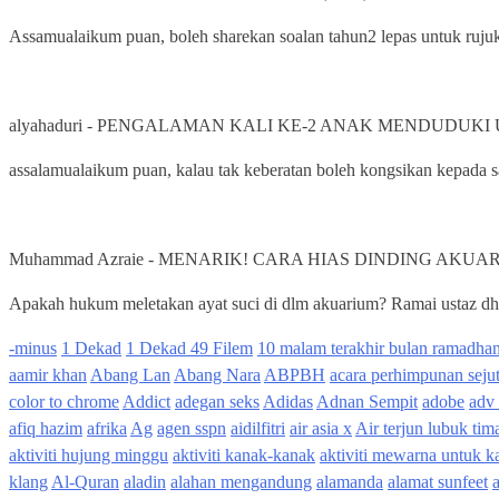
Assamualaikum puan, boleh sharekan soalan tahun2 lepas untuk ru
alyahaduri
-
PENGALAMAN KALI KE-2 ANAK MENDUDUKI U
assalamualaikum puan, kalau tak keberatan boleh kongsikan kepada s
Muhammad Azraie
-
MENARIK! CARA HIAS DINDING AKUA
Apakah hukum meletakan ayat suci di dlm akuarium? Ramai ustaz dh ba
-minus
1 Dekad
1 Dekad 49 Filem
10 malam terakhir bulan ramadha
aamir khan
Abang Lan
Abang Nara
ABPBH
acara perhimpunan sejut
color to chrome
Addict
adegan seks
Adidas
Adnan Sempit
adobe
adv
afiq hazim
afrika
Ag
agen sspn
aidilfitri
air asia x
Air terjun lubuk tim
aktiviti hujung minggu
aktiviti kanak-kanak
aktiviti mewarna untuk 
klang
Al-Quran
aladin
alahan mengandung
alamanda
alamat sunfeet