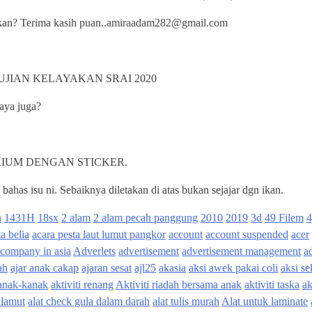
jukan? Terima kasih puan..amiraadam282@gmail.com
JIAN KELAYAKAN SRAI 2020
aya juga?
RIUM DENGAN STICKER.
has isu ni. Sebaiknya diletakan di atas bukan sejajar dgn ikan.
n
1431H
18sx
2 alam
2 alam pecah panggung
2010
2019
3d
49 Filem
4
a belia
acara pesta laut lumut pangkor
account
account suspended
acer
 company in asia
Adverlets
advertisement
advertisement management
a
ah
ajar anak cakap
ajaran sesat
ajl25
akasia
aksi awek pakai coli
aksi se
kanak-kanak
aktiviti renang
Aktiviti riadah bersama anak
aktiviti taska
ak
alamut
alat check gula dalam darah
alat tulis murah
Alat untuk laminate