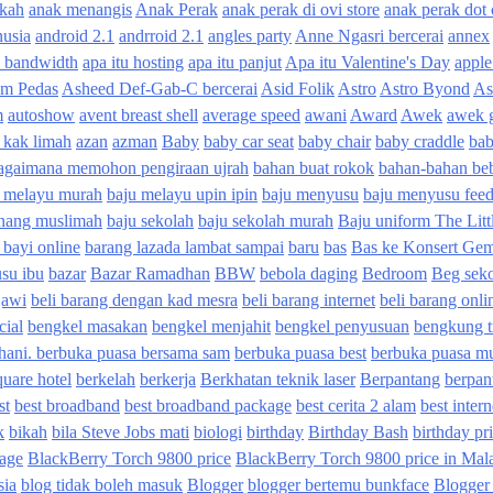
ikah
anak menangis
Anak Perak
anak perak di ovi store
anak perak dot
usia
android 2.1
andrroid 2.1
angles party
Anne Ngasri bercerai
annex
u bandwidth
apa itu hosting
apa itu panjut
Apa itu Valentine's Day
apple
m Pedas
Asheed Def-Gab-C bercerai
Asid Folik
Astro
Astro Byond
As
m
autoshow
avent breast shell
average speed
awani
Award
Awek
awek 
 kak limah
azan
azman
Baby
baby car seat
baby chair
baby craddle
bab
agaimana memohon pengiraan ujrah
bahan buat rokok
bahan-bahan be
u melayu murah
baju melayu upin ipin
baju menyusu
baju menyusu fee
enang muslimah
baju sekolah
baju sekolah murah
Baju uniform The Litt
 bayi online
barang lazada lambat sampai
baru
bas
Bas ke Konsert Ge
usu ibu
bazar
Bazar Ramadhan
BBW
bebola daging
Bedroom
Beg seko
jawi
beli barang dengan kad mesra
beli barang internet
beli barang onli
cial
bengkel masakan
bengkel menjahit
bengkel penyusuan
bengkung t
ihani. berbuka puasa bersama sam
berbuka puasa best
berbuka puasa m
quare hotel
berkelah
berkerja
Berkhatan teknik laser
Berpantang
berpan
st
best broadband
best broadband package
best cerita 2 alam
best inter
k
bikah
bila Steve Jobs mati
biologi
birthday
Birthday Bash
birthday pr
age
BlackBerry Torch 9800 price
BlackBerry Torch 9800 price in Mal
sia
blog tidak boleh masuk
Blogger
blogger bertemu bunkface
Blogger