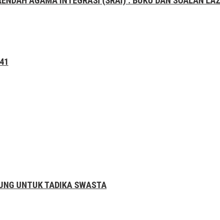
RENDAH AGAMA INTEGRASI (SRAI) : BUKU DAN SOALAN LA
41
ABUNG UNTUK TADIKA SWASTA