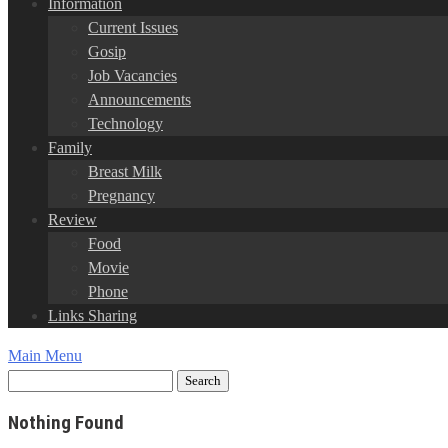
Information
Current Issues
Gosip
Job Vacancies
Announcements
Technology
Family
Breast Milk
Pregnancy
Review
Food
Movie
Phone
Links Sharing
Main Menu
Nothing Found