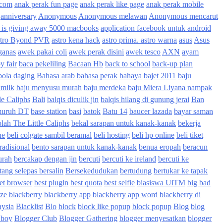
 com
anak perak fun page
anak perak like page
anak perak mobile
anniversary
Anonymous
Anonymous melawan
Anonymous mencarut
 is giving away 5000 macbooks
application facebook untuk android
tro Byond PVR
astro kena hack
astro prima. astro warna
asus
Asus
ganas
awek pakai coli
awek perak disini
awek tesco
AXN
ayam
y fair
baca pekeliling
Bacaan Hb
back to school
back-up plan
bola daging
Bahasa arab
bahasa perak
bahaya
bajet 2011
baju
dmilk
baju menyusu murah
baju merdeka
baju Miera Liyana nampak
le Caliphs
Bali
balqis diculik jin
balqis hilang di gunung jerai
Ban
muruh DT
base station
basi
batok
Batu 14
baucer lazada
bayar saman
lah The Little Caliphs
bekal sarapan untuk kanak-kanak
bekerja
ne
beli colgate sambil beramal
beli hosting
beli hp online
beli tiket
radisional
bento sarapan untuk kanak-kanak
benua eropah
beracun
urah
bercakap dengan jin
bercuti
bercuti ke ireland
bercuti ke
tang selepas bersalin
Bersekedudukan
bertudung
bertukar ke tapak
net browser
best plugin
best quota
best selfie
biasiswa UiTM
big bad
ize
blackberry
blackberry app
blackberry app word
blackberry di
aysia
Blacklist
Blo
block
block like popup
block popup
Blog
blog
 boy
Blogger Club
Blogger Gathering
blogger menyesatkan
blogger