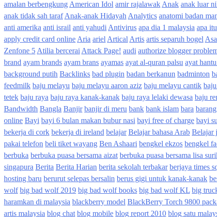
amalan berbengkung
American Idol
amir rajalawak
Anak
anak luar n
anak tidak sah taraf
Anak-anak Hidayah
Analytics
anatomi badan man
anti amerika
anti israil
anti yahudi
Antivirus
apa dia 1 malaysia
apa it
apply credit card online
Aria
ariel
Artical
Artis
artis separuh bogel
Asa
Zenfone 5
Atilia bercerai
Attack Page!
audi
authorize blogger proble
brand
ayam brands
ayam brans
ayamas
ayat al-quran palsu
ayat hantu
background putih
Backlinks
bad plugin
badan berkanun
badminton
b
feedmilk
baju melayu
baju melayu aaron aziz
baju melayu cantik
baj
tetek
baju raya
baju raya kanak-kanak
baju raya lelaki dewasa
baju r
Bandwidth
Bangla
Banjir
banjir di meru
bank
bank islam
bara
barang
online
Bayi
bayi 6 bulan makan bubur nasi
bayi free of charge
bayi s
bekerja di cork
bekerja di ireland
belajar
Belajar bahasa Arab
Belajar 
pakai telefon
beli tiket wayang
Ben Ashaari
bengkel ekzos
bengkel fa
berbuka
berbuka puasa bersama aizat
berbuka puasa bersama lisa sur
singapura
Berita
Berita Harian
berita sekolah terbakar
berjaya times s
hosting baru
berurut selepas bersalin
berus gigi untuk kanak-kanak
be
wolf
big bad wolf 2019
big bad wolf books
big bad wolf KL
big truc
haramkan di malaysia
blackberry model
BlackBerry Torch 9800 pack
artis malaysia
blog chat
blog mobile
blog report 2010
blog satu malay