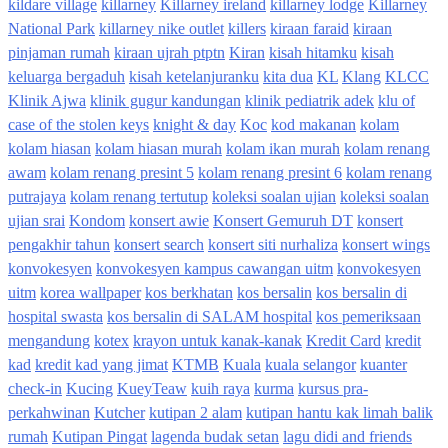
kildare village
killarney
Killarney ireland
killarney lodge
Killarney
National Park
killarney nike outlet
killers
kiraan faraid
kiraan
pinjaman rumah
kiraan ujrah ptptn
Kiran
kisah hitamku
kisah
keluarga bergaduh
kisah ketelanjuranku
kita dua
KL
Klang
KLCC
Klinik Ajwa
klinik gugur kandungan
klinik pediatrik adek
klu of
case of the stolen keys
knight & day
Koc
kod makanan
kolam
kolam hiasan
kolam hiasan murah
kolam ikan murah
kolam renang
awam
kolam renang presint 5
kolam renang presint 6
kolam renang
putrajaya
kolam renang tertutup
koleksi soalan ujian
koleksi soalan
ujian srai
Kondom
konsert awie
Konsert Gemuruh DT
konsert
pengakhir tahun
konsert search
konsert siti nurhaliza
konsert wings
konvokesyen
konvokesyen kampus cawangan uitm
konvokesyen
uitm
korea wallpaper
kos berkhatan
kos bersalin
kos bersalin di
hospital swasta
kos bersalin di SALAM hospital
kos pemeriksaan
mengandung
kotex
krayon untuk kanak-kanak
Kredit Card
kredit
kad
kredit kad yang jimat
KTMB
Kuala
kuala selangor
kuanter
check-in
Kucing
KueyTeaw
kuih raya
kurma
kursus pra-
perkahwinan
Kutcher
kutipan 2 alam
kutipan hantu kak limah balik
rumah
Kutipan Pingat
lagenda budak setan
lagu didi and friends