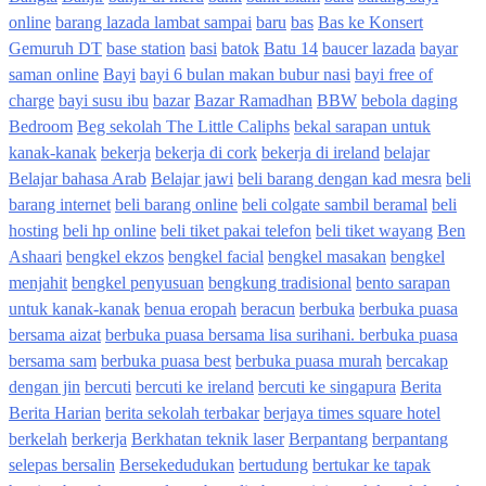
online
barang lazada lambat sampai
baru
bas
Bas ke Konsert
Gemuruh DT
base station
basi
batok
Batu 14
baucer lazada
bayar
saman online
Bayi
bayi 6 bulan makan bubur nasi
bayi free of
charge
bayi susu ibu
bazar
Bazar Ramadhan
BBW
bebola daging
Bedroom
Beg sekolah The Little Caliphs
bekal sarapan untuk
kanak-kanak
bekerja
bekerja di cork
bekerja di ireland
belajar
Belajar bahasa Arab
Belajar jawi
beli barang dengan kad mesra
beli
barang internet
beli barang online
beli colgate sambil beramal
beli
hosting
beli hp online
beli tiket pakai telefon
beli tiket wayang
Ben
Ashaari
bengkel ekzos
bengkel facial
bengkel masakan
bengkel
menjahit
bengkel penyusuan
bengkung tradisional
bento sarapan
untuk kanak-kanak
benua eropah
beracun
berbuka
berbuka puasa
bersama aizat
berbuka puasa bersama lisa surihani. berbuka puasa
bersama sam
berbuka puasa best
berbuka puasa murah
bercakap
dengan jin
bercuti
bercuti ke ireland
bercuti ke singapura
Berita
Berita Harian
berita sekolah terbakar
berjaya times square hotel
berkelah
berkerja
Berkhatan teknik laser
Berpantang
berpantang
selepas bersalin
Bersekedudukan
bertudung
bertukar ke tapak