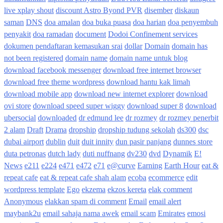
live xplay shout
discount Astro Byond PVR
disember
diskaun
saman
DNS
doa amalan
doa buka puasa
doa harian
doa penyembuh
penyakit
doa ramadan
document
Dodoi Confinement services
dokumen pendaftaran kemasukan srai
dollar
Domain
domain has
not been registered
domain name
domain name untuk blog
download facebook messenger
download free internet browser
download free theme wordpress
download hantu kak limah
download mobile app
download new internet explorer
download
ovi store
download speed super wiggy
download super 8
download
ubersocial
downloaded
dr edmund lee
dr rozmey
dr rozmey penerbit
2 alam
Draft
Drama
dropship
dropship tudung sekolah
ds300
dsc
dubai airport
dublin
duit
duit innity
dun pasir panjang
dunnes store
duta petronas
dutch lady
duti nuffnang
dv230
dvd
Dynamik
E!
News
e211
e224
e471
e472
e71
e@curve
Earning
Earth Hour
eat &
repeat cafe
eat & repeat cafe shah alam
ecoba
ecommerce
edit
wordpress template
Ego
ekzema
ekzos kereta
elak comment
Anonymous
elakkan spam di comment
Email
email alert
maybank2u
email sahaja nama awek
email scam
Emirates
emosi