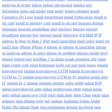
melaysia di twitter
indoor
indoor playground
induksi
info
Infomation
ingin jadi model
innit
innity
inspect element
install
Fantastico De Luxe
install gingerbread
install Softaculous
install to
mc card
install to memory card
install to sd card
insurans dengan
simpanan
insurans pendidikan
intel
interface
Internet
internet
broadband
internet free
internet murah
Interview
IOI Mall
IP
IP
address
Ip Man
Ip Man 2
iPad
ipad3 launching
ipad3 price
ipad3 rm
ipad3 spac
iPhone
iPhone 4
iphone 4s
iphone 4s launching
iphone
4s malaysia
iphone 4s price
iphone 4s problem
iphones model
ipv4
ireland
ireland tour
IronMan 2
isi dalam kotak pentagon sifir
islam
islam centre cork
islam keturunan
isofix car seat
israil
issues
istiadat
konvokesyen
istiadat konvokesyen UiTM
Istiadat Konvokesyen
UiTM ke 73
istiadat konvokesyen UiTM ke 91
istudent portal uitm
IT
jabatan ke 2
jabatan perdana menteri
jaden smith
jadual BSP
jadual konvokesyen uitm
jadual pembayaran ptptn
jadual siaran
astro
jadual siaran raya
JAIS
jakel shah alam
Jakie Chan
jakim
jalan
ampang
jalan ditutup esok
jam
jamban
Jambatan Sultan Abdul
Halim Mu’adzam Shah
jana pendapatan dengan facebook
jana