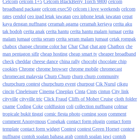
Celcom
celcom 1+5
Celcom BlackBerry Torch 9800
celcom
broadband package
celcom exec50
celcom i love weekends
celcom
rates
cendol
ceo ipad letak jawatan
ceo iphone letak jawatan
cepat
kaya dengan nuffnang
ceramah agama
ceramah kerjaya
cerita aku
tak bodoh
cerita anak
cerita hantu
cerita hantu malam jumaat
cerita
malam jumaat
cerita seram
cerita seram malam jumaat
cetak rompak
chabox
change chrome color bar
Char
Chat
chat app
Chatbox
che
man pentagon sifir
cheap hosting
cheap smart tv
cheaper broadband
check
cheddar
cheese dance
china rally
chocobi
chocolate chip
cookies
Chrome
chrome browser
chrome mobile
chromecast
chromecast malaysia
Churp Churp
churp churp community
churpchurp contest
churpchurp event
churpout
Cik Nurul
cikgu
cincin
Cineleisure
Cinema
Cineplax
Cinta
Cints
cintun
City link
cityville
cityville tric
Click Fraud
Cliffs of Moher Cruise
cloth folder
cname
Coding
Coke
coldfusion
coli
collection nuffnang
colmar
tropicale bukit tinggi
comic fiesta photo
coming soon
comment
comment Anonymous
Congkak
contact form plugin
contact form
template
contact form widget
Contest
contest Green Hornet
contest
nuffnang
contoh soalan bahasa arab
contoh soalan jawi
contoh