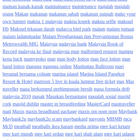
mainan kanak-kanak
maintainance
maintenance
majalah
majalah
ujang
Makan
makanan
makanan sabah
makanan sunnah
make your
own banner
makna 1 malaysia
makna kopek
makna selfie
maksud
Hb
Maksud tekanan darah
malacca bird park
malam
malam jumaat
malam lailatulqadar
Malam Penghargaan dan Penyampaian Bonus
Metrowealth MIG
Malaysia
malaysia bank
Malaysia Book of
Record
malaysia ke final
malaysia map
malformed request
mampu
kena hack
mamypoko
man
man body lotion
man face lotion
man
hand lotion
mangga
mangga online
Manhattan Ballroom
mari
beramal bersama colgate
marina island
Marina Island Pangkor
Resort & Hotel
marroon 5 live in kuala lumpur free ticket
mas
Mas
traveller
masa berkumpul perhimpunan bersih
masa formula drift
malaysia 2010
masak
Masakan berpantang
masalah sosial
masjid
cork
masjid dublin
master in breastfeeding
MasterCard
mastraveller
mati
Maxis
maxis broadband package
maxis om nom nom
Maybank
Maybank2u
maybank2u scam
maybankard
mayonis
MBMB
mca
McD
meatball
meatballs ikea haram
media prima
mee kari ketam
mee kari murah
mee kari sedap
mee kari shah alam
mee kari udang