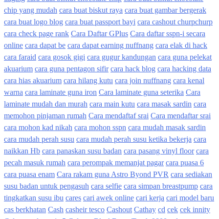
chip yang mudah
cara buat biskut raya
cara buat gambar bergerak
cara buat logo blog
cara buat passport bayi
cara cashout churpchurp
cara check page rank
Cara Daftar GPlus
Cara daftar sspn-i secara
online
cara dapat be
cara dapat earning nuffnang
cara elak di hack
cara faraid
cara gosok gigi
cara gugur kandungan
cara guna pelekat
akuarium
cara guna pentagon sifir
cara hack blog
cara hacking data
cara hias akuarium
cara hilang kutu
cara join nuffnang
cara kenal
warna
cara laminate guna iron
Cara laminate guna seterika
Cara
laminate mudah dan murah
cara main kutu
cara masak sardin
cara
memohon pinjaman rumah
Cara mendaftaf srai
Cara mendaftar srai
cara mohon kad nikah
cara mohon sspn
cara mudah masak sardin
cara mudah perah susu
cara mudah perah susu ketika bekerja
cara
naikkan Hb
cara panaskan susu badan
cara pasang vinyl floor
cara
pecah masuk rumah
cara perompak memanjat pagar
cara puasa 6
cara puasa enam
Cara rakam guna Astro Byond PVR
cara sediakan
susu badan untuk pengasuh
cara selfie
cara simpan breastpump
cara
tingkatkan susu ibu
cares
cari awek online
cari kerja
cari model baru
cas berkhatan
Cash
casheir tesco
Cashout
Cathay
cd
cek
cek innity