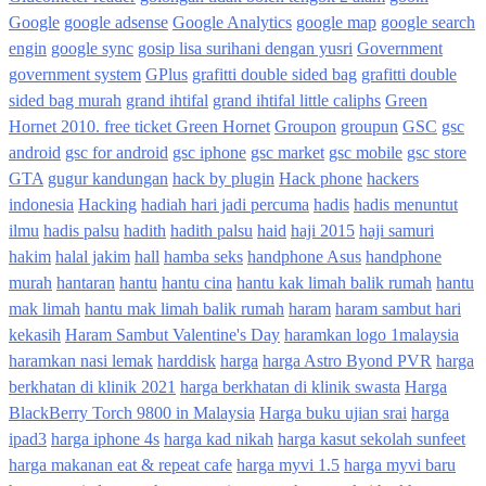
Google
google adsense
Google Analytics
google map
google search
engin
google sync
gosip lisa surihani dengan yusri
Government
government system
GPlus
grafitti double sided bag
grafitti double
sided bag murah
grand ihtifal
grand ihtifal little caliphs
Green
Hornet 2010. free ticket Green Hornet
Groupon
groupun
GSC
gsc
android
gsc for android
gsc iphone
gsc market
gsc mobile
gsc store
GTA
gugur kandungan
hack by plugin
Hack phone
hackers
indonesia
Hacking
hadiah hari jadi percuma
hadis
hadis menuntut
ilmu
hadis palsu
hadith
hadith palsu
haid
haji 2015
haji samuri
hakim
halal jakim
hall
hamba seks
handphone Asus
handphone
murah
hantaran
hantu
hantu cina
hantu kak limah balik rumah
hantu
mak limah
hantu mak limah balik rumah
haram
haram sambut hari
kekasih
Haram Sambut Valentine's Day
haramkan logo 1malaysia
haramkan nasi lemak
harddisk
harga
harga Astro Byond PVR
harga
berkhatan di klinik 2021
harga berkhatan di klinik swasta
Harga
BlackBerry Torch 9800 in Malaysia
Harga buku ujian srai
harga
ipad3
harga iphone 4s
harga kad nikah
harga kasut sekolah sunfeet
harga makanan eat & repeat cafe
harga myvi 1.5
harga myvi baru