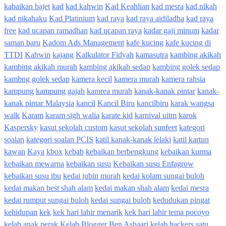
kabaikan bajet
kad
kad kahwin
Kad Keahlian
kad mesra
kad nikah
kad nikahaku
Kad Platinium
kad raya
kad raya aidiladha
kad raya
free
kad ucapan ramadhan
kad ucapan raya
kadar gaji minum
kadar
saman baru
Kadom Ads Management
kafe kucing
kafe kucing di
TTDI
Kahwin
kajang
Kalkulator Fidyah
kamasutra
kambing akikah
kambing akikah murah
kambing akikah sedap
kambing golek sedap
kambng golek sedap
kamera kecil
kamera murah
kamera rahsia
kampung
kampung gajah
kamrea murah
kanak-kanak pintar
kanak-
kanak pintar Malaysia
kancil
Kancil Biru
kancilbiru
karak wangsa
walk
Karam
karam sigh walia
karate kid
karnival uitm
karok
Kaspersky
kasut sekolah custom
kasut sekolah sunfeet
kategori
soalan
kategori soalan PCIS
katil kanak-kanak lelaki
katil kartun
kawan
Kaya
kbox
kebab
kebaikan berbengkung
kebaikan kurma
kebaikan mewarna
kebaikan susu
Kebaikan susu Enfagrow
kebaikan susu ibu
kedai jubin murah
kedai kolam sungai buloh
kedai makan best shah alam
kedai makan shah alam
kedai mesra
kedai rumput sungai buloh
kedai sungai buloh
kedudukan pingat
kehidupan
kek
kek hari lahir menarik
kek hari lahir tema pocoyo
kelab anak perak
Kelab Blogger Ben Ashaari
kelab hackers satu