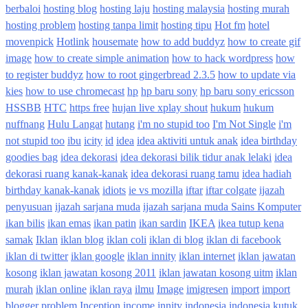
berbaloi
hosting blog
hosting laju
hosting malaysia
hosting murah
hosting problem
hosting tanpa limit
hosting tipu
Hot fm
hotel
movenpick
Hotlink
housemate
how to add buddyz
how to create gif
image
how to create simple animation
how to hack wordpress
how
to register buddyz
how to root gingerbread 2.3.5
how to update via
kies
how to use chromecast
hp
hp baru sony
hp baru sony ericsson
HSSBB
HTC
https free
hujan live xplay shout
hukum
hukum
nuffnang
Hulu Langat
hutang
i'm no stupid too
I'm Not Single
i'm
not stupid too
ibu
icity
id
idea
idea aktiviti untuk anak
idea birthday
goodies bag
idea dekorasi
idea dekorasi bilik tidur anak lelaki
idea
dekorasi ruang kanak-kanak
idea dekorasi ruang tamu
idea hadiah
birthday kanak-kanak
idiots
ie vs mozilla
iftar
iftar colgate
ijazah
penyusuan
ijazah sarjana muda
ijazah sarjana muda Sains Komputer
ikan bilis
ikan emas
ikan patin
ikan sardin
IKEA
ikea tutup kena
samak
Iklan
iklan blog
iklan coli
iklan di blog
iklan di facebook
iklan di twitter
iklan google
iklan innity
iklan internet
iklan jawatan
kosong
iklan jawatan kosong 2011
iklan jawatan kosong uitm
iklan
murah
iklan online
iklan raya
ilmu
Image
imigresen
import
import
blogger problem
Inception
income innity
indonesia
indonesia kutuk