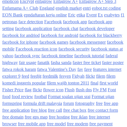
emoticon
Encrypt
enfagrow
Enfagrow A+
Enfagrow A+ Step 3
Enfamama A+ Club
England
english market
entri
eobot.txt coding
EON Bank
epndaftaran kerja online
Eric
etika
Event
Ex
exabytes
f1
petronas
face detection
Facebook
facebook app
facebook app
setting
facebook application
facebook chat
facebook developer
facebook for andriod
facebook for android
facebook for blackberry
facebook for iphone
facebook games
facebook messenger
facebook
mobile
Facebook reaction icon
facebook security
facebook status at
yahoo
facebook sync
facebook timeline
facebook tutorial
faderal
highway
fair usage
fanatik
fasha sanda
faster free ticket
faster poster
fatwa rokok haram
fatwa Valentine's Day
fav
fave
features internet
explorer 9
feed
feedjit
feedmilk
fesyen
Fidyah
filckr
filem
filem
komedi inggeris popular
filem wajib tonton 2011
final
first world
Fisher Price
flag
flickr
flower icon
Flush
flush dns
Fly FM
Font
food
food review
footbal
Format soalan ujian srai
Format ujian
formspring
formula drift malaysia
forum
fotography
free
free app
free application
free blog
free call
free chat box
free contact form
free domain
free gps map
free hosting
free iklan
free internet
browser
free mobile app
free model
free modem
free payment