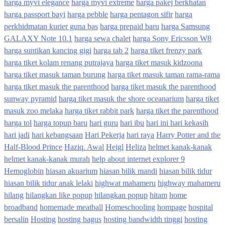
harga myvi elegance
harga myvi extreme
harga pakej berkhatan
harga passport bayi
harga pebble
harga pentagon sifir
harga
perkhidmatan kurier guna bas
harga prepaid baru
harga Samsung
GALAXY Note 10.1
harga sewa chalet
harga Sony Ericsson W8
harga suntikan kancing gigi
harga tab 2
harga tiket frenzy park
harga tiket kolam renang putrajaya
harga tiket masuk kidzoona
harga tiket masuk taman burung
harga tiket masuk taman rama-rama
harga tiket masuk the parenthood
harga tiket masuk the parenthood
sunway pyramid
harga tiket masuk the shore oceanarium
harga tiket
masuk zoo melaka
harga tiket rabbit park
harga tiket the parenthood
harga tol
harga topup baru
hari guru
hari ibu
hari ini hari kekasih
hari jadi
hari kebangsaan
Hari Pekerja
hari raya
Harry Potter and the
Half-Blood Prince
Haziq. Awal
Heigl
Heliza
helmet kanak-kanak
helmet kanak-kanak murah
help about internet explorer 9
Hemoglobin
hiasan akuarium
hiasan bilik mandi
hiasan bilik tidur
hiasan bilik tidur anak lelaki
highwat mahameru
highway mahameru
hilang
hilangkan like popup
hilangkan popup
hitam
home
broadband
homemade meatball
Homeschooling
hompage
hospital
bersalin
Hosting
hosting bagus
hosting bandwidth tinggi
hosting