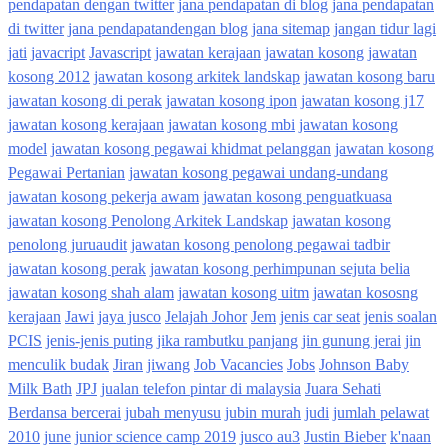
pendapatan dengan twitter
jana pendapatan di blog
jana pendapatan
di twitter
jana pendapatandengan blog
jana sitemap
jangan tidur lagi
jati
javacript
Javascript
jawatan kerajaan
jawatan kosong
jawatan
kosong 2012
jawatan kosong arkitek landskap
jawatan kosong baru
jawatan kosong di perak
jawatan kosong ipon
jawatan kosong j17
jawatan kosong kerajaan
jawatan kosong mbi
jawatan kosong
model
jawatan kosong pegawai khidmat pelanggan
jawatan kosong
Pegawai Pertanian
jawatan kosong pegawai undang-undang
jawatan kosong pekerja awam
jawatan kosong penguatkuasa
jawatan kosong Penolong Arkitek Landskap
jawatan kosong
penolong juruaudit
jawatan kosong penolong pegawai tadbir
jawatan kosong perak
jawatan kosong perhimpunan sejuta belia
jawatan kosong shah alam
jawatan kosong uitm
jawatan kososng
kerajaan
Jawi
jaya jusco
Jelajah Johor
Jem
jenis car seat
jenis soalan
PCIS
jenis-jenis puting
jika rambutku panjang
jin gunung jerai
jin
menculik budak
Jiran
jiwang
Job Vacancies
Jobs
Johnson Baby
Milk Bath
JPJ
jualan telefon pintar di malaysia
Juara Sehati
Berdansa bercerai
jubah menyusu
jubin murah
judi
jumlah pelawat
2010
june
junior science camp 2019
jusco au3
Justin Bieber
k'naan