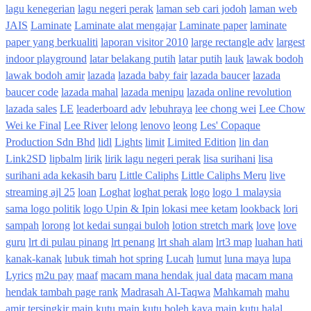
lagu kenegerian
lagu negeri perak
laman seb cari jodoh
laman web
JAIS
Laminate
Laminate alat mengajar
Laminate paper
laminate
paper yang berkualiti
laporan visitor 2010
large rectangle adv
largest
indoor playground
latar belakang putih
latar putih
lauk
lawak bodoh
lawak bodoh amir
lazada
lazada baby fair
lazada baucer
lazada
baucer code
lazada mahal
lazada menipu
lazada online revolution
lazada sales
LE
leaderboard adv
lebuhraya
lee chong wei
Lee Chow
Wei ke Final
Lee River
lelong
lenovo
leong
Les' Copaque
Production Sdn Bhd
lidl
Lights
limit
Limited Edition
lin dan
Link2SD
lipbalm
lirik
lirik lagu negeri perak
lisa surihani
lisa
surihani ada kekasih baru
Little Caliphs
Little Caliphs Meru
live
streaming ajl 25
loan
Loghat
loghat perak
logo
logo 1 malaysia
sama logo politik
logo Upin & Ipin
lokasi mee ketam
lookback
lori
sampah
lorong
lot kedai sungai buloh
lotion stretch mark
love
love
guru
lrt di pulau pinang
lrt penang
lrt shah alam
lrt3 map
luahan hati
kanak-kanak
lubuk timah hot spring
Lucah
lumut
luna maya
lupa
Lyrics
m2u pay
maaf
macam mana hendak jual data
macam mana
hendak tambah page rank
Madrasah Al-Taqwa
Mahkamah
mahu
amir tersingkir
main kutu
main kutu boleh kaya
main kutu halal