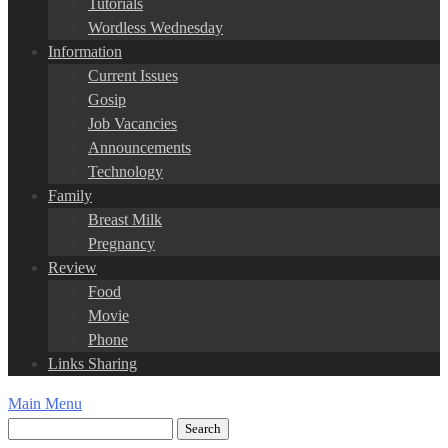
Tutorials
Wordless Wednesday
Information
Current Issues
Gosip
Job Vacancies
Announcements
Technology
Family
Breast Milk
Pregnancy
Review
Food
Movie
Phone
Links Sharing
Main Menu