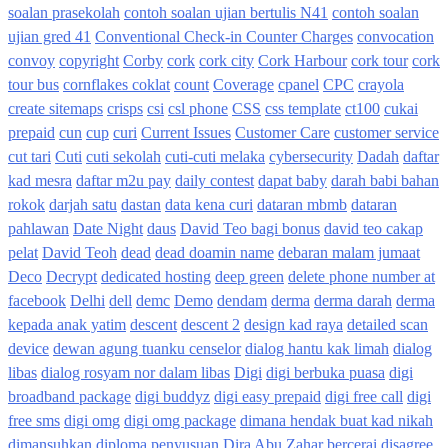
soalan prasekolah
contoh soalan ujian bertulis N41
contoh soalan
ujian gred 41
Conventional Check-in Counter Charges
convocation
convoy
copyright
Corby
cork
cork city
Cork Harbour
cork tour
cork
tour bus
cornflakes coklat
count
Coverage
cpanel
CPC
crayola
create sitemaps
crisps
csi
csl phone
CSS
css template
ct100
cukai
prepaid
cun
cup
curi
Current Issues
Customer Care
customer service
cut tari
Cuti
cuti sekolah
cuti-cuti melaka
cybersecurity
Dadah
daftar
kad mesra
daftar m2u pay
daily contest
dapat baby
darah babi bahan
rokok
darjah satu
dastan
data kena curi
dataran mbmb
dataran
pahlawan
Date Night
daus
David Teo bagi bonus
david teo cakap
pelat
David Teoh
dead
dead doamin name
debaran malam jumaat
Deco
Decrypt
dedicated hosting
deep green
delete phone number at
facebook
Delhi
dell
demc
Demo
dendam
derma
derma darah
derma
kepada anak yatim
descent
descent 2
design kad raya
detailed scan
device
dewan agung tuanku censelor
dialog hantu kak limah
dialog
libas
dialog rosyam nor dalam libas
Digi
digi berbuka puasa
digi
broadband package
digi buddyz
digi easy prepaid
digi free call
digi
free sms
digi omg
digi omg package
dimana hendak buat kad nikah
dimansuhkan
diploma penyusuan
Dira Abu Zahar bercerai
disagree