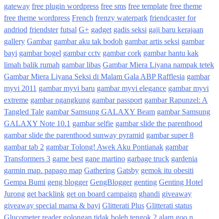
gateway
free plugin wordpress
free sms
free template
free theme
free theme wordpress
French
frenzy waterpark
friendcaster for
andriod
friendster
futsal
G+
gadget
gadis seksi
gaji baru kerajaan
gallery
Gambar
gambar aku tak bodoh
gambar artis seksi
gambar
bayi
gambar bogel
gambar cctv
gambar cork
gambar hantu kak
limah balik rumah
gambar libas
Gambar Miera Liyana nampak tetek
Gambar Miera Liyana Seksi di Malam Gala ABP Rafflesia
gambar
myvi 2011
gambar myvi baru
gambar myvi elegance
gambar myvi
extreme
gambar ngangkung
gambar passport
gambar Rapunzel: A
Tangled Tale
gambar Samsung GALAXY Beam
gambar Samsung
GALAXY Note 10.1
gambar selfie
gambar slide the parenthood
gambar slide the parenthood sunway pyramid
gambar super 8
gambar tab 2
gambar Tolong! Awek Aku Pontianak
gambar
Transformers 3
game best
gane martino
garbage truck
gardenia
garmin map. papago map
Gathering
Gatsby
gemok itu obesiti
Gempa Bumi
geng blogger
GengBlogger
genting
Genting Hotel
Jurong
get backlink
get on board campaign
ghandi
giveaway
giveaway special mama & bayi
Glitterati Plus
Glitterati status
Glucometer reader
golongan tidak boleh tengok 2 alam
goo.n