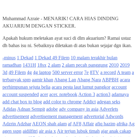
Muhammad Azraie
-
MENARIK! CARA HIAS DINDING
AKUARIUM DENGAN STICKER.
Apakah hukum meletakan ayat suci di dlm akuarium? Ramai ustaz
dh bahas isu ni. Sebaiknya diletakan di atas bukan sejajar dgn ikan.
-minus
1 Dekad
1 Dekad 49 Filem
10 malam terakhir bulan
ramadhan
1431H
18sx
2 alam
2 alam pecah panggung
2010
2019
3d
49 Filem
4g
4g laptop
500 server error
7e
8TV
a record
A team
a
terbanyak spm
aamir khan
Abang Lan
Abang Nara
ABPBH
acara
perhimpunan sejuta belia
acara pesta laut lumut pangkor
account
account suspended
acer
acer. notebook
Action 3
action3
adamaya
add chat box to blog
add color to chrome
Addict
adegan seks
Adidas
Adnan Sempit
adobe
adv company in asia
Adverlets
advertisement
advertisement management
advertorial
Adwords
Adzrin Adzhar
AEON shah alam
af
AF8
Affair
afiq hazim
afrika
Ag
agen sspn
aidilfitri
air asia x
Air terjun lubuk timah
ajar anak cakap