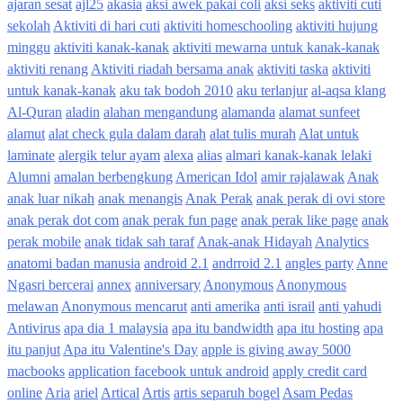
ajaran sesat
ajl25
akasia
aksi awek pakai coli
aksi seks
aktiviti cuti
sekolah
Aktiviti di hari cuti
aktiviti homeschooling
aktiviti hujung
minggu
aktiviti kanak-kanak
aktiviti mewarna untuk kanak-kanak
aktiviti renang
Aktiviti riadah bersama anak
aktiviti taska
aktiviti
untuk kanak-kanak
aku tak bodoh 2010
aku terlanjur
al-aqsa klang
Al-Quran
aladin
alahan mengandung
alamanda
alamat sunfeet
alamut
alat check gula dalam darah
alat tulis murah
Alat untuk
laminate
alergik telur ayam
alexa
alias
almari kanak-kanak lelaki
Alumni
amalan berbengkung
American Idol
amir rajalawak
Anak
anak luar nikah
anak menangis
Anak Perak
anak perak di ovi store
anak perak dot com
anak perak fun page
anak perak like page
anak
perak mobile
anak tidak sah taraf
Anak-anak Hidayah
Analytics
anatomi badan manusia
android 2.1
andrroid 2.1
angles party
Anne
Ngasri bercerai
annex
anniversary
Anonymous
Anonymous
melawan
Anonymous mencarut
anti amerika
anti israil
anti yahudi
Antivirus
apa dia 1 malaysia
apa itu bandwidth
apa itu hosting
apa
itu panjut
Apa itu Valentine's Day
apple is giving away 5000
macbooks
application facebook untuk android
apply credit card
online
Aria
ariel
Artical
Artis
artis separuh bogel
Asam Pedas