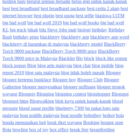
hosting baru
berurut selepas bersalin
berus gigi untuk kanak-kanak
best
best broadband
best broadband package
best cerita 2 alam
best
internet browser
best plugin
best quota
best selfie
biasiswa UiTM
big bad wolf
big bad wolf 2019
big bad wolf books
big bad wolf
KL
big truck
bikah
bila Steve Jobs mati
biologi
birthday
Birthday
Bash
birthday prize
blackberry
blackberry app
blackberry app word
blackberry di haramkan di malaysia
blackberry model
BlackBerry
Torch 9800 package
BlackBerry Torch 9800 price
BlackBerry
Torch 9800 price in Malaysia
Blacklist
Blo
block
block like popup
block popup
Blog
blog artis malaysia
blog chat
blog mobile
blog
report 2010
blog satu malaysia
blog tidak boleh masuk
Blogger
blogger bertemu bunkface
Blogger boy
Blogger Club
Blogger
Gathering
blogger menyesatkan
blogger nuffnang
blogger tengok
wayang
Bloggers
Blogging
blogging contest
blogshopper
Blogspot
blogspot https
Blogwalking
blok kayu untuk kanak-kanak
blood
pressure
blood sugar profile
blueberry 7300
bn pakai logo satu
malaysia
boat noddle malaysia
boat noodle
boboiboy
boikot
bola
bonda menunaikan haji
book tiket wayang
Booking
borang sspn
Bota
bowling
box of joy
box office
break free
breastfeeding