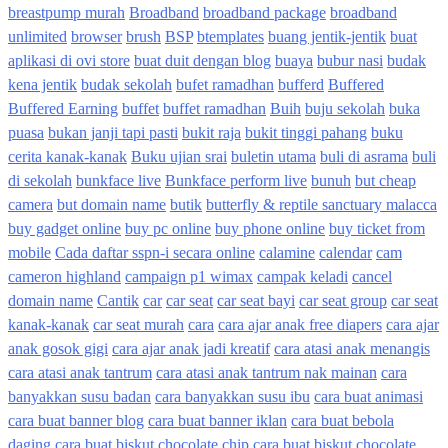
breastpump murah
Broadband
broadband package
broadband
unlimited
browser
brush
BSP
btemplates
buang jentik-jentik
buat
aplikasi di ovi store
buat duit dengan blog
buaya
bubur nasi
budak
kena jentik
budak sekolah
bufet ramadhan
bufferd
Buffered
Buffered Earning
buffet
buffet ramadhan
Buih
buju sekolah
buka
puasa
bukan janji tapi pasti
bukit raja
bukit tinggi pahang
buku
cerita kanak-kanak
Buku ujian srai
buletin utama
buli di asrama
buli
di sekolah
bunkface live
Bunkface perform live
bunuh
but cheap
camera
but domain name
butik
butterfly & reptile sanctuary malacca
buy gadget online
buy pc online
buy phone online
buy ticket from
mobile
Cada daftar sspn-i secara online
calamine
calendar
cam
cameron highland
campaign p1 wimax
campak keladi
cancel
domain name
Cantik
car
car seat
car seat bayi
car seat group
car seat
kanak-kanak
car seat murah
cara
cara ajar anak free diapers
cara ajar
anak gosok gigi
cara ajar anak jadi kreatif
cara atasi anak menangis
cara atasi anak tantrum
cara atasi anak tantrum nak mainan
cara
banyakkan susu badan
cara banyakkan susu ibu
cara buat animasi
cara buat banner blog
cara buat banner iklan
cara buat bebola
daging
cara buat biskut chocolate chip
cara buat biskut chocolate