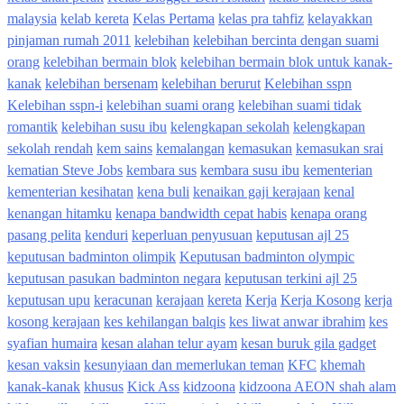
malaysia
kelab kereta
Kelas Pertama
kelas pra tahfiz
kelayakkan
pinjaman rumah 2011
kelebihan
kelebihan bercinta dengan suami
orang
kelebihan bermain blok
kelebihan bermain blok untuk kanak-
kanak
kelebihan bersenam
kelebihan berurut
Kelebihan sspn
Kelebihan sspn-i
kelebihan suami orang
kelebihan suami tidak
romantik
kelebihan susu ibu
kelengkapan sekolah
kelengkapan
sekolah rendah
kem sains
kemalangan
kemasukan
kemasukan srai
kematian Steve Jobs
kembara sus
kembara susu ibu
kementerian
kementerian kesihatan
kena buli
kenaikan gaji kerajaan
kenal
kenangan hitamku
kenapa bandwidth cepat habis
kenapa orang
pasang pelita
kenduri
keperluan penyusuan
keputusan ajl 25
keputusan badminton olimpik
Keputusan badminton olympic
keputusan pasukan badminton negara
keputusan terkini ajl 25
keputusan upu
keracunan
kerajaan
kereta
Kerja
Kerja Kosong
kerja
kosong kerajaan
kes kehilangan balqis
kes liwat anwar ibrahim
kes
syafian humaira
kesan alahan telur ayam
kesan buruk gila gadget
kesan vaksin
kesunyiaan dan memerlukan teman
KFC
khemah
kanak-kanak
khusus
Kick Ass
kidzoona
kidzoona AEON shah alam