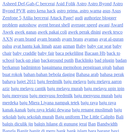
Asheed Def-Gab-C bercerai
Asid Folik
Astro
Astro Byond
Astro
Byond PVR
astro kena hack
astro prima. astro warna
asus
Asus
Zenfone 5
Atilia bercerai
Attack Page!
audi
authorize blogger
problem
autoshow
avent breast shell
average speed
awani
Award
Awek
awek ganas
awek pakai coli
awek perak disini
awek tesco
AXN
ayam brand
ayam brands
ayam brans
ayamas
ayat al-quran
palsu
ayat hantu kak limah
azan
azman
Baby
baby car seat
baby
chair
baby craddle
baby fair
baca pekeliling
Bacaan Hb
back to
school
back-up plan
background putih
Backlinks
bad plugin
badan
berkanun
badminton
bagaimana memohon pengiraan ujrah
bahan
buat rokok
bahan-bahan bebola daging
Bahasa arab
bahasa perak
bahaya
bajet 2011
baju feedmilk
baju melayu
baju melayu aaron
aziz
baju melayu cantik
baju melayu murah
baju melayu upin ipin
baju menyusu
baju menyusu feedmilk
baju menyusu murah
baju
merdeka
baju Miera Liyana nampak tetek
baju raya
baju raya
kanak-kanak
baju raya lelaki dewasa
baju renang muslimah
baju
sekolah
baju sekolah murah
Baju uniform The Little Caliphs
Bali
balqis diculik jin
balqis hilang di gunung jerai
Ban
Bandwidth
Bangla
Banjir
banjir di meru
bank
bank islam
bara
barang bayi