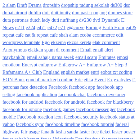
2 alam
Draft
Drama
dropship
dropship tudung sekolah
ds300
dsc
dubai airport
dublin
duit
duit innity
dun pasir panjang
dunnes store
duta petronas
dutch lady
duti nuffnang
dv230
dvd
Dynamik
E!
News
e211
e224
e471
e472
e71
e@curve
Earning
Earth Hour
eat &
repeat cafe
eat & repeat cafe shah alam
ecoba
ecommerce
edit
wordpress template
Ego
ekzema
ekzos kereta
elak comment
Anonymous
elakkan spam di comment
Email
email alert
maybank2u
email sahaja nama awek
email scam
Emirates
emosi
emoticon
Encrypt
enfagrow
Enfagrow A+
Enfagrow A+ Step 3
Enfamama A+ Club
England
english market
entri
eobot.txt coding
EON Bank
epndaftaran kerja online
Eric
etika
Event
Ex
exabytes
f1
petronas
face detection
Facebook
facebook app
facebook app
setting
facebook application
facebook chat
facebook developer
facebook for andriod
facebook for android
facebook for blackberry
facebook for iphone
facebook games
facebook messenger
facebook
mobile
Facebook reaction icon
facebook security
facebook status at
yahoo
facebook sync
facebook timeline
facebook tutorial
faderal
highway
fair usage
fanatik
fasha sanda
faster free ticket
faster poster