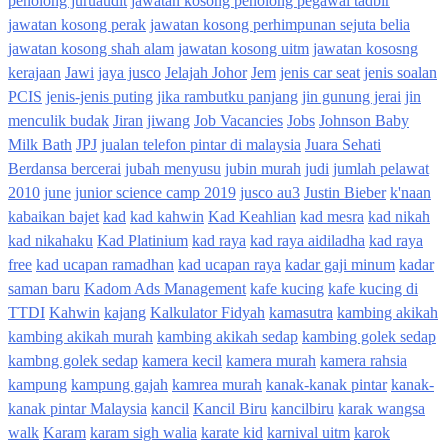
penolong juruaudit
jawatan kosong penolong pegawai tadbir
jawatan kosong perak
jawatan kosong perhimpunan sejuta belia
jawatan kosong shah alam
jawatan kosong uitm
jawatan kososng
kerajaan
Jawi
jaya jusco
Jelajah Johor
Jem
jenis car seat
jenis soalan
PCIS
jenis-jenis puting
jika rambutku panjang
jin gunung jerai
jin
menculik budak
Jiran
jiwang
Job Vacancies
Jobs
Johnson Baby
Milk Bath
JPJ
jualan telefon pintar di malaysia
Juara Sehati
Berdansa bercerai
jubah menyusu
jubin murah
judi
jumlah pelawat
2010
june
junior science camp 2019
jusco au3
Justin Bieber
k'naan
kabaikan bajet
kad
kad kahwin
Kad Keahlian
kad mesra
kad nikah
kad nikahaku
Kad Platinium
kad raya
kad raya aidiladha
kad raya
free
kad ucapan ramadhan
kad ucapan raya
kadar gaji minum
kadar
saman baru
Kadom Ads Management
kafe kucing
kafe kucing di
TTDI
Kahwin
kajang
Kalkulator Fidyah
kamasutra
kambing akikah
kambing akikah murah
kambing akikah sedap
kambing golek sedap
kambng golek sedap
kamera kecil
kamera murah
kamera rahsia
kampung
kampung gajah
kamrea murah
kanak-kanak pintar
kanak-
kanak pintar Malaysia
kancil
Kancil Biru
kancilbiru
karak wangsa
walk
Karam
karam sigh walia
karate kid
karnival uitm
karok