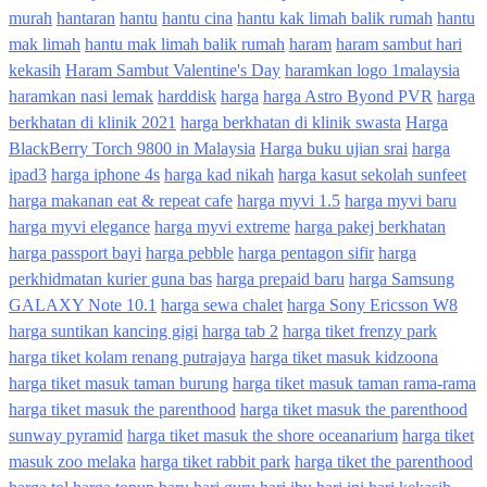
murah
hantaran
hantu
hantu cina
hantu kak limah balik rumah
hantu
mak limah
hantu mak limah balik rumah
haram
haram sambut hari
kekasih
Haram Sambut Valentine's Day
haramkan logo 1malaysia
haramkan nasi lemak
harddisk
harga
harga Astro Byond PVR
harga
berkhatan di klinik 2021
harga berkhatan di klinik swasta
Harga
BlackBerry Torch 9800 in Malaysia
Harga buku ujian srai
harga
ipad3
harga iphone 4s
harga kad nikah
harga kasut sekolah sunfeet
harga makanan eat & repeat cafe
harga myvi 1.5
harga myvi baru
harga myvi elegance
harga myvi extreme
harga pakej berkhatan
harga passport bayi
harga pebble
harga pentagon sifir
harga
perkhidmatan kurier guna bas
harga prepaid baru
harga Samsung
GALAXY Note 10.1
harga sewa chalet
harga Sony Ericsson W8
harga suntikan kancing gigi
harga tab 2
harga tiket frenzy park
harga tiket kolam renang putrajaya
harga tiket masuk kidzoona
harga tiket masuk taman burung
harga tiket masuk taman rama-rama
harga tiket masuk the parenthood
harga tiket masuk the parenthood
sunway pyramid
harga tiket masuk the shore oceanarium
harga tiket
masuk zoo melaka
harga tiket rabbit park
harga tiket the parenthood