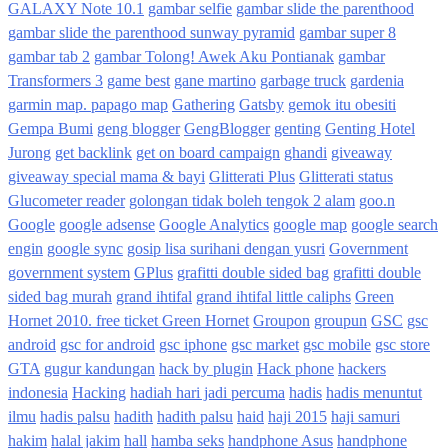
GALAXY Note 10.1
gambar selfie
gambar slide the parenthood
gambar slide the parenthood sunway pyramid
gambar super 8
gambar tab 2
gambar Tolong! Awek Aku Pontianak
gambar
Transformers 3
game best
gane martino
garbage truck
gardenia
garmin map. papago map
Gathering
Gatsby
gemok itu obesiti
Gempa Bumi
geng blogger
GengBlogger
genting
Genting Hotel
Jurong
get backlink
get on board campaign
ghandi
giveaway
giveaway special mama & bayi
Glitterati Plus
Glitterati status
Glucometer reader
golongan tidak boleh tengok 2 alam
goo.n
Google
google adsense
Google Analytics
google map
google search
engin
google sync
gosip lisa surihani dengan yusri
Government
government system
GPlus
grafitti double sided bag
grafitti double
sided bag murah
grand ihtifal
grand ihtifal little caliphs
Green
Hornet 2010. free ticket Green Hornet
Groupon
groupun
GSC
gsc
android
gsc for android
gsc iphone
gsc market
gsc mobile
gsc store
GTA
gugur kandungan
hack by plugin
Hack phone
hackers
indonesia
Hacking
hadiah hari jadi percuma
hadis
hadis menuntut
ilmu
hadis palsu
hadith
hadith palsu
haid
haji 2015
haji samuri
hakim
halal jakim
hall
hamba seks
handphone Asus
handphone