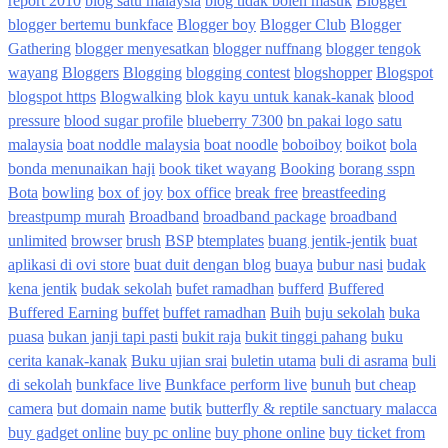
report 2010
blog satu malaysia
blog tidak boleh masuk
Blogger
blogger bertemu bunkface
Blogger boy
Blogger Club
Blogger
Gathering
blogger menyesatkan
blogger nuffnang
blogger tengok
wayang
Bloggers
Blogging
blogging contest
blogshopper
Blogspot
blogspot https
Blogwalking
blok kayu untuk kanak-kanak
blood
pressure
blood sugar profile
blueberry 7300
bn pakai logo satu
malaysia
boat noddle malaysia
boat noodle
boboiboy
boikot
bola
bonda menunaikan haji
book tiket wayang
Booking
borang sspn
Bota
bowling
box of joy
box office
break free
breastfeeding
breastpump murah
Broadband
broadband package
broadband
unlimited
browser
brush
BSP
btemplates
buang jentik-jentik
buat
aplikasi di ovi store
buat duit dengan blog
buaya
bubur nasi
budak
kena jentik
budak sekolah
bufet ramadhan
bufferd
Buffered
Buffered Earning
buffet
buffet ramadhan
Buih
buju sekolah
buka
puasa
bukan janji tapi pasti
bukit raja
bukit tinggi pahang
buku
cerita kanak-kanak
Buku ujian srai
buletin utama
buli di asrama
buli
di sekolah
bunkface live
Bunkface perform live
bunuh
but cheap
camera
but domain name
butik
butterfly & reptile sanctuary malacca
buy gadget online
buy pc online
buy phone online
buy ticket from