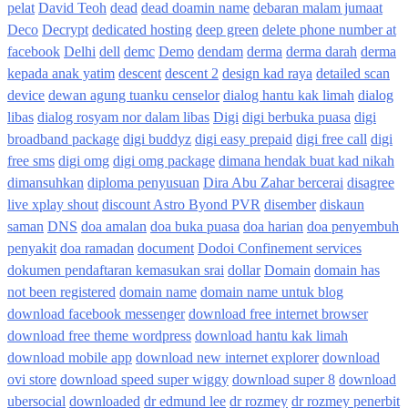
pelat
David Teoh
dead
dead doamin name
debaran malam jumaat
Deco
Decrypt
dedicated hosting
deep green
delete phone number at
facebook
Delhi
dell
demc
Demo
dendam
derma
derma darah
derma
kepada anak yatim
descent
descent 2
design kad raya
detailed scan
device
dewan agung tuanku censelor
dialog hantu kak limah
dialog
libas
dialog rosyam nor dalam libas
Digi
digi berbuka puasa
digi
broadband package
digi buddyz
digi easy prepaid
digi free call
digi
free sms
digi omg
digi omg package
dimana hendak buat kad nikah
dimansuhkan
diploma penyusuan
Dira Abu Zahar bercerai
disagree
live xplay shout
discount Astro Byond PVR
disember
diskaun
saman
DNS
doa amalan
doa buka puasa
doa harian
doa penyembuh
penyakit
doa ramadan
document
Dodoi Confinement services
dokumen pendaftaran kemasukan srai
dollar
Domain
domain has
not been registered
domain name
domain name untuk blog
download facebook messenger
download free internet browser
download free theme wordpress
download hantu kak limah
download mobile app
download new internet explorer
download
ovi store
download speed super wiggy
download super 8
download
ubersocial
downloaded
dr edmund lee
dr rozmey
dr rozmey penerbit