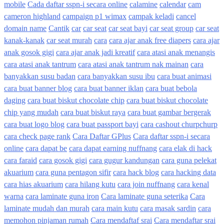
mobile
Cada daftar sspn-i secara online
calamine
calendar
cam
cameron highland
campaign p1 wimax
campak keladi
cancel
domain name
Cantik
car
car seat
car seat bayi
car seat group
car seat
kanak-kanak
car seat murah
cara
cara ajar anak free diapers
cara ajar
anak gosok gigi
cara ajar anak jadi kreatif
cara atasi anak menangis
cara atasi anak tantrum
cara atasi anak tantrum nak mainan
cara
banyakkan susu badan
cara banyakkan susu ibu
cara buat animasi
cara buat banner blog
cara buat banner iklan
cara buat bebola
daging
cara buat biskut chocolate chip
cara buat biskut chocolate
chip yang mudah
cara buat biskut raya
cara buat gambar bergerak
cara buat logo blog
cara buat passport bayi
cara cashout churpchurp
cara check page rank
Cara Daftar GPlus
Cara daftar sspn-i secara
online
cara dapat be
cara dapat earning nuffnang
cara elak di hack
cara faraid
cara gosok gigi
cara gugur kandungan
cara guna pelekat
akuarium
cara guna pentagon sifir
cara hack blog
cara hacking data
cara hias akuarium
cara hilang kutu
cara join nuffnang
cara kenal
warna
cara laminate guna iron
Cara laminate guna seterika
Cara
laminate mudah dan murah
cara main kutu
cara masak sardin
cara
memohon pinjaman rumah
Cara mendaftaf srai
Cara mendaftar srai