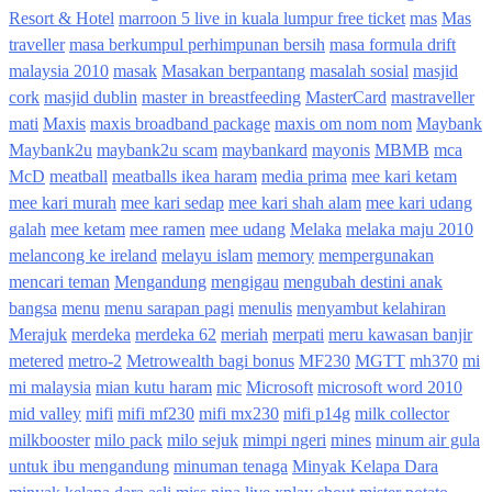
Resort & Hotel
marroon 5 live in kuala lumpur free ticket
mas
Mas
traveller
masa berkumpul perhimpunan bersih
masa formula drift
malaysia 2010
masak
Masakan berpantang
masalah sosial
masjid
cork
masjid dublin
master in breastfeeding
MasterCard
mastraveller
mati
Maxis
maxis broadband package
maxis om nom nom
Maybank
Maybank2u
maybank2u scam
maybankard
mayonis
MBMB
mca
McD
meatball
meatballs ikea haram
media prima
mee kari ketam
mee kari murah
mee kari sedap
mee kari shah alam
mee kari udang
galah
mee ketam
mee ramen
mee udang
Melaka
melaka maju 2010
melancong ke ireland
melayu islam
memory
mempergunakan
mencari teman
Mengandung
mengigau
mengubah destini anak
bangsa
menu
menu sarapan pagi
menulis
menyambut kelahiran
Merajuk
merdeka
merdeka 62
meriah
merpati
meru kawasan banjir
metered
metro-2
Metrowealth bagi bonus
MF230
MGTT
mh370
mi
mi malaysia
mian kutu haram
mic
Microsoft
microsoft word 2010
mid valley
mifi
mifi mf230
mifi mx230
mifi p14g
milk collector
milkbooster
milo pack
milo sejuk
mimpi ngeri
mines
minum air gula
untuk ibu mengandung
minuman tenaga
Minyak Kelapa Dara