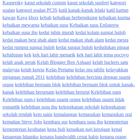
Kaspersky
kasut sekolah custom
kasut sekolah sunfeet
kategori
soalan
kategori soalan PCIS
katil kanak-kanak lelaki
katil kartun
kawan
Kaya
kbox
kebab
kebaikan berbengkung
kebaikan kurma
kebaikan mewarna
kebaikan susu
Kebaikan susu Enfagrow
kebaikan susu ibu
kedai jubin murah
kedai kolam sungai buloh
kedai makan best shah alam
kedai makan shah alam
kedai mesra
kedai rumput sungai buloh
kedai sungai buloh
kedudukan pingat
kehidupan
kek
kek hari lahir menarik
kek hari lahir tema pocoyo
kelab anak perak
Kelab Blogger Ben Ashaari
kelab hackers satu
malaysia
kelab kereta
Kelas Pertama
kelas pra tahfiz
kelayakkan
pinjaman rumah 2011
kelebihan
kelebihan bercinta dengan suami
orang
kelebihan bermain blok
kelebihan bermain blok untuk kanak-
kanak
kelebihan bersenam
kelebihan berurut
Kelebihan sspn
Kelebihan sspn-i
kelebihan suami orang
kelebihan suami tidak
romantik
kelebihan susu ibu
kelengkapan sekolah
kelengkapan
sekolah rendah
kem sains
kemalangan
kemasukan
kemasukan srai
kematian Steve Jobs
kembara sus
kembara susu ibu
kementerian
kementerian kesihatan
kena buli
kenaikan gaji kerajaan
kenal
kenangan hitamku
kenapa bandwidth cepat habis
kenapa orang