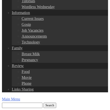
Tutorials
Wordless Wednesday
Information
Current Issues
Gosip
Job Vacancies
Announcements
Technology
Family
Breast Milk
Pregnancy
Review
Food
Movie
Phone
Links Sharing
Main Menu