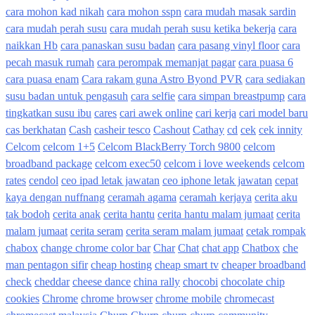
cara mohon kad nikah
cara mohon sspn
cara mudah masak sardin
cara mudah perah susu
cara mudah perah susu ketika bekerja
cara
naikkan Hb
cara panaskan susu badan
cara pasang vinyl floor
cara
pecah masuk rumah
cara perompak memanjat pagar
cara puasa 6
cara puasa enam
Cara rakam guna Astro Byond PVR
cara sediakan
susu badan untuk pengasuh
cara selfie
cara simpan breastpump
cara
tingkatkan susu ibu
cares
cari awek online
cari kerja
cari model baru
cas berkhatan
Cash
casheir tesco
Cashout
Cathay
cd
cek
cek innity
Celcom
celcom 1+5
Celcom BlackBerry Torch 9800
celcom
broadband package
celcom exec50
celcom i love weekends
celcom
rates
cendol
ceo ipad letak jawatan
ceo iphone letak jawatan
cepat
kaya dengan nuffnang
ceramah agama
ceramah kerjaya
cerita aku
tak bodoh
cerita anak
cerita hantu
cerita hantu malam jumaat
cerita
malam jumaat
cerita seram
cerita seram malam jumaat
cetak rompak
chabox
change chrome color bar
Char
Chat
chat app
Chatbox
che
man pentagon sifir
cheap hosting
cheap smart tv
cheaper broadband
check
cheddar
cheese dance
china rally
chocobi
chocolate chip
cookies
Chrome
chrome browser
chrome mobile
chromecast