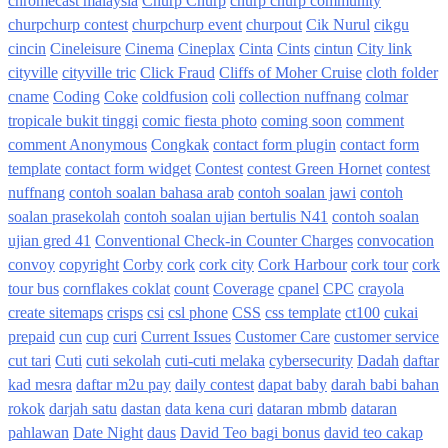
chromecast malaysia
Churp Churp
churp churp community
churpchurp contest
churpchurp event
churpout
Cik Nurul
cikgu
cincin
Cineleisure
Cinema
Cineplax
Cinta
Cints
cintun
City link
cityville
cityville tric
Click Fraud
Cliffs of Moher Cruise
cloth folder
cname
Coding
Coke
coldfusion
coli
collection nuffnang
colmar
tropicale bukit tinggi
comic fiesta photo
coming soon
comment
comment Anonymous
Congkak
contact form plugin
contact form
template
contact form widget
Contest
contest Green Hornet
contest
nuffnang
contoh soalan bahasa arab
contoh soalan jawi
contoh
soalan prasekolah
contoh soalan ujian bertulis N41
contoh soalan
ujian gred 41
Conventional Check-in Counter Charges
convocation
convoy
copyright
Corby
cork
cork city
Cork Harbour
cork tour
cork
tour bus
cornflakes coklat
count
Coverage
cpanel
CPC
crayola
create sitemaps
crisps
csi
csl phone
CSS
css template
ct100
cukai
prepaid
cun
cup
curi
Current Issues
Customer Care
customer service
cut tari
Cuti
cuti sekolah
cuti-cuti melaka
cybersecurity
Dadah
daftar
kad mesra
daftar m2u pay
daily contest
dapat baby
darah babi bahan
rokok
darjah satu
dastan
data kena curi
dataran mbmb
dataran
pahlawan
Date Night
daus
David Teo bagi bonus
david teo cakap