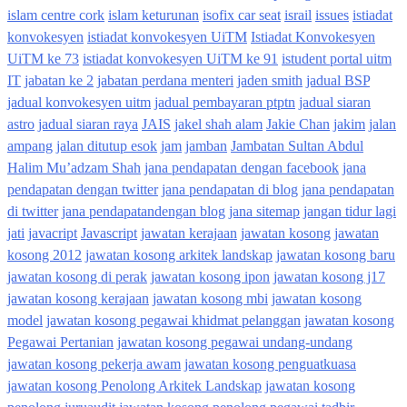
islam centre cork
islam keturunan
isofix car seat
israil
issues
istiadat
konvokesyen
istiadat konvokesyen UiTM
Istiadat Konvokesyen
UiTM ke 73
istiadat konvokesyen UiTM ke 91
istudent portal uitm
IT
jabatan ke 2
jabatan perdana menteri
jaden smith
jadual BSP
jadual konvokesyen uitm
jadual pembayaran ptptn
jadual siaran
astro
jadual siaran raya
JAIS
jakel shah alam
Jakie Chan
jakim
jalan
ampang
jalan ditutup esok
jam
jamban
Jambatan Sultan Abdul
Halim Mu’adzam Shah
jana pendapatan dengan facebook
jana
pendapatan dengan twitter
jana pendapatan di blog
jana pendapatan
di twitter
jana pendapatandengan blog
jana sitemap
jangan tidur lagi
jati
javacript
Javascript
jawatan kerajaan
jawatan kosong
jawatan
kosong 2012
jawatan kosong arkitek landskap
jawatan kosong baru
jawatan kosong di perak
jawatan kosong ipon
jawatan kosong j17
jawatan kosong kerajaan
jawatan kosong mbi
jawatan kosong
model
jawatan kosong pegawai khidmat pelanggan
jawatan kosong
Pegawai Pertanian
jawatan kosong pegawai undang-undang
jawatan kosong pekerja awam
jawatan kosong penguatkuasa
jawatan kosong Penolong Arkitek Landskap
jawatan kosong