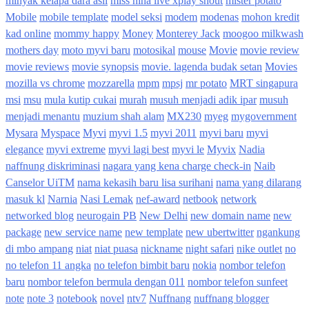
minyak kelapa dara asli
miss nina live xplay shout
mister potato
Mobile
mobile template
model seksi
modem
modenas
mohon kredit
kad online
mommy happy
Money
Monterey Jack
moogoo milkwash
mothers day
moto myvi baru
motosikal
mouse
Movie
movie review
movie reviews
movie synopsis
movie. lagenda budak setan
Movies
mozilla vs chrome
mozzarella
mpm
mpsj
mr potato
MRT singapura
msi
msu
mula kutip cukai
murah
musuh menjadi adik ipar
musuh
menjadi menantu
muzium shah alam
MX230
myeg
mygovernment
Mysara
Myspace
Myvi
myvi 1.5
myvi 2011
myvi baru
myvi
elegance
myvi extreme
myvi lagi best
myvi le
Myvix
Nadia
naffnung diskriminasi
nagara yang kena charge check-in
Naib
Canselor UiTM
nama kekasih baru lisa surihani
nama yang dilarang
masuk kl
Narnia
Nasi Lemak
nef-award
netbook
network
networked blog
neurogain PB
New Delhi
new domain name
new
package
new service name
new template
new ubertwitter
ngankung
di mbo ampang
niat
niat puasa
nickname
night safari
nike outlet
no
no telefon 11 angka
no telefon bimbit baru
nokia
nombor telefon
baru
nombor telefon bermula dengan 011
nombor telefon sunfeet
note
note 3
notebook
novel
ntv7
Nuffnang
nuffnang blogger