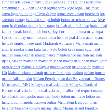
surihani ada kekasih baru
Little Caliphs
Little Caliphs Meru
live
streaming ajl 25
loan
Loghat
loghat perak
logo
logo 1 malaysia
sama logo politik
logo Upin & Ipin
lokasi mee ketam
lookback
lori
sampah
lorong
lot kedai sungai buloh
lotion stretch mark
love
love
guru
lrt di pulau pinang
lrt penang
lrt shah alam
lrt3 map
luahan hati
kanak-kanak
lubuk timah hot spring
Lucah
lumut
luna maya
lupa
Lyrics
m2u pay
maaf
macam mana hendak jual data
macam mana
hendak tambah page rank
Madrasah Al-Taqwa
Mahkamah
mahu
amir tersingkir
main kutu
main kutu boleh kaya
main kutu halal
mainan kanak-kanak
maintainance
maintenance
majalah
majalah
ujang
Makan
makanan
makanan sabah
makanan sunnah
make your
own banner
makna 1 malaysia
makna kopek
makna selfie
maksud
Hb
Maksud tekanan darah
malacca bird park
malam
malam jumaat
malam lailatulqadar
Malam Penghargaan dan Penyampaian Bonus
Metrowealth MIG
Malaysia
malaysia bank
Malaysia Book of
Record
malaysia ke final
malaysia map
malformed request
mampu
kena hack
mamypoko
man
man body lotion
man face lotion
man
hand lotion
mangga
mangga online
Manhattan Ballroom
mari
beramal bersama colgate
marina island
Marina Island Pangkor