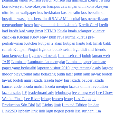
pengakhir tahun
konsert search
konsert siti nurhaliza
konsert wings
konvokesyen
konvokesyen kampus cawangan uitm
konvokesyen
uitm
korea wallpaper
kos berkhatan
kos bersalin
kos bersalin di
hospital swasta
kos bersalin di SALAM hospital
kos pemeriksaan
mengandung
kotex
krayon untuk kanak-kanak
Kredit Card
kredit
kad
kredit kad yang jimat
KTMB
Kuala
kuala selangor
kuanter
check-in
Kucing
KueyTeaw
kuih raya
kurma
kursus pra-
perkahwinan
Kutcher
kutipan 2 alam
kutipan hantu kak limah balik
rumah
Kutipan Pingat
lagenda budak setan
lagu didi and friends
lagu kenegerian
lagu negeri perak
laman seb cari jodoh
laman web
JAIS
Laminate
Laminate alat mengajar
Laminate paper
laminate
paper yang berkualiti
laporan visitor 2010
large rectangle adv
largest
indoor playground
latar belakang putih
latar putih
lauk
lawak bodoh
lawak bodoh amir
lazada
lazada baby fair
lazada baucer
lazada
baucer code
lazada mahal
lazada menipu
lazada online revolution
lazada sales
LE
leaderboard adv
lebuhraya
lee chong wei
Lee Chow
Wei ke Final
Lee River
lelong
lenovo
leong
Les' Copaque
Production Sdn Bhd
lidl
Lights
limit
Limited Edition
lin dan
Link2SD
lipbalm
lirik
lirik lagu negeri perak
lisa surihani
lisa