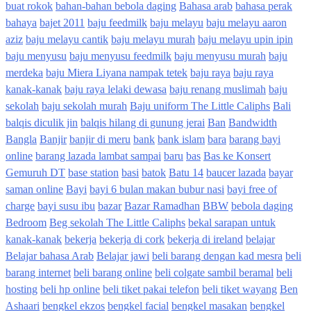
buat rokok
bahan-bahan bebola daging
Bahasa arab
bahasa perak
bahaya
bajet 2011
baju feedmilk
baju melayu
baju melayu aaron
aziz
baju melayu cantik
baju melayu murah
baju melayu upin ipin
baju menyusu
baju menyusu feedmilk
baju menyusu murah
baju
merdeka
baju Miera Liyana nampak tetek
baju raya
baju raya
kanak-kanak
baju raya lelaki dewasa
baju renang muslimah
baju
sekolah
baju sekolah murah
Baju uniform The Little Caliphs
Bali
balqis diculik jin
balqis hilang di gunung jerai
Ban
Bandwidth
Bangla
Banjir
banjir di meru
bank
bank islam
bara
barang bayi
online
barang lazada lambat sampai
baru
bas
Bas ke Konsert
Gemuruh DT
base station
basi
batok
Batu 14
baucer lazada
bayar
saman online
Bayi
bayi 6 bulan makan bubur nasi
bayi free of
charge
bayi susu ibu
bazar
Bazar Ramadhan
BBW
bebola daging
Bedroom
Beg sekolah The Little Caliphs
bekal sarapan untuk
kanak-kanak
bekerja
bekerja di cork
bekerja di ireland
belajar
Belajar bahasa Arab
Belajar jawi
beli barang dengan kad mesra
beli
barang internet
beli barang online
beli colgate sambil beramal
beli
hosting
beli hp online
beli tiket pakai telefon
beli tiket wayang
Ben
Ashaari
bengkel ekzos
bengkel facial
bengkel masakan
bengkel