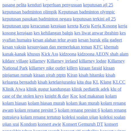
pasang pelita
kenduri
keperluan penyusuan
keputusan ajl 25
keputusan badminton olimpik
Keputusan badminton olympic
keputusan pasukan badminton negara
keputusan terkini ajl 25
keputusan upu
keracunan
kerajaan
kereta
Kerja
Kerja Kosong
kerja
kosong kerajaan
kes kehilangan balqis
kes liwat anwar ibrahim
kes
syafian humaira
kesan alahan telur ayam
kesan buruk gila gadget
kesan vaksin
kesunyiaan dan memerlukan teman
KFC
khemah
kanak-kanak
khusus
Kick Ass
kidzoona
kidzoona AEON shah alam
kildare village
killarney
Killarney ireland
killarney lodge
Killarney
National Park
killarney nike outlet
killers
kiraan faraid
kiraan
pinjaman rumah
kiraan ujrah ptptn
Kiran
kisah hitamku
kisah
keluarga bergaduh
kisah ketelanjuranku
kita dua
KL
Klang
KLCC
Klinik Ajwa
klinik gugur kandungan
klinik pediatrik adek
klu of
case of the stolen keys
knight & day
Koc
kod makanan
kolam
kolam hiasan
kolam hiasan murah
kolam ikan murah
kolam renang
awam
kolam renang presint 5
kolam renang presint 6
kolam renang
putrajaya
kolam renang tertutup
koleksi soalan ujian
koleksi soalan
ujian srai
Kondom
konsert awie
Konsert Gemuruh DT
konsert