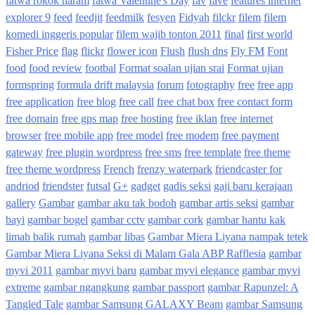
fatwa rokok haram
fatwa Valentine's Day
fav
fave
features internet
explorer 9
feed
feedjit
feedmilk
fesyen
Fidyah
filckr
filem
filem
komedi inggeris popular
filem wajib tonton 2011
final
first world
Fisher Price
flag
flickr
flower icon
Flush
flush dns
Fly FM
Font
food
food review
footbal
Format soalan ujian srai
Format ujian
formspring
formula drift malaysia
forum
fotography
free
free app
free application
free blog
free call
free chat box
free contact form
free domain
free gps map
free hosting
free iklan
free internet
browser
free mobile app
free model
free modem
free payment
gateway
free plugin wordpress
free sms
free template
free theme
free theme wordpress
French
frenzy waterpark
friendcaster for
andriod
friendster
futsal
G+
gadget
gadis seksi
gaji baru kerajaan
gallery
Gambar
gambar aku tak bodoh
gambar artis seksi
gambar
bayi
gambar bogel
gambar cctv
gambar cork
gambar hantu kak
limah balik rumah
gambar libas
Gambar Miera Liyana nampak tetek
Gambar Miera Liyana Seksi di Malam Gala ABP Rafflesia
gambar
myvi 2011
gambar myvi baru
gambar myvi elegance
gambar myvi
extreme
gambar ngangkung
gambar passport
gambar Rapunzel: A
Tangled Tale
gambar Samsung GALAXY Beam
gambar Samsung