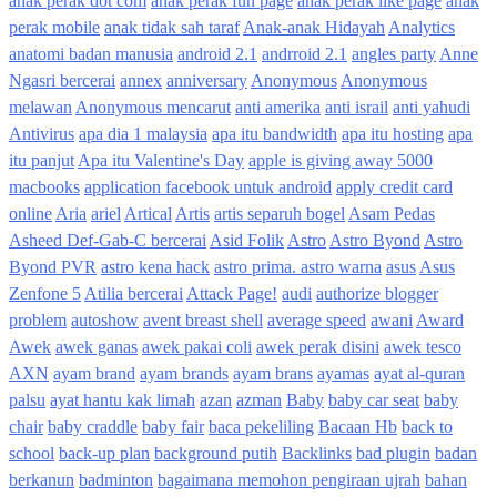
anak perak dot com
anak perak fun page
anak perak like page
anak
perak mobile
anak tidak sah taraf
Anak-anak Hidayah
Analytics
anatomi badan manusia
android 2.1
andrroid 2.1
angles party
Anne
Ngasri bercerai
annex
anniversary
Anonymous
Anonymous
melawan
Anonymous mencarut
anti amerika
anti israil
anti yahudi
Antivirus
apa dia 1 malaysia
apa itu bandwidth
apa itu hosting
apa
itu panjut
Apa itu Valentine's Day
apple is giving away 5000
macbooks
application facebook untuk android
apply credit card
online
Aria
ariel
Artical
Artis
artis separuh bogel
Asam Pedas
Asheed Def-Gab-C bercerai
Asid Folik
Astro
Astro Byond
Astro
Byond PVR
astro kena hack
astro prima. astro warna
asus
Asus
Zenfone 5
Atilia bercerai
Attack Page!
audi
authorize blogger
problem
autoshow
avent breast shell
average speed
awani
Award
Awek
awek ganas
awek pakai coli
awek perak disini
awek tesco
AXN
ayam brand
ayam brands
ayam brans
ayamas
ayat al-quran
palsu
ayat hantu kak limah
azan
azman
Baby
baby car seat
baby
chair
baby craddle
baby fair
baca pekeliling
Bacaan Hb
back to
school
back-up plan
background putih
Backlinks
bad plugin
badan
berkanun
badminton
bagaimana memohon pengiraan ujrah
bahan