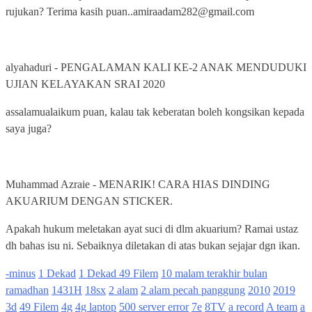
rujukan? Terima kasih puan..amiraadam282@gmail.com
alyahaduri
-
PENGALAMAN KALI KE-2 ANAK MENDUDUKI
UJIAN KELAYAKAN SRAI 2020
assalamualaikum puan, kalau tak keberatan boleh kongsikan kepada
saya juga?
Muhammad Azraie
-
MENARIK! CARA HIAS DINDING
AKUARIUM DENGAN STICKER.
Apakah hukum meletakan ayat suci di dlm akuarium? Ramai ustaz
dh bahas isu ni. Sebaiknya diletakan di atas bukan sejajar dgn ikan.
-minus
1 Dekad
1 Dekad 49 Filem
10 malam terakhir bulan
ramadhan
1431H
18sx
2 alam
2 alam pecah panggung
2010
2019
3d
49 Filem
4g
4g laptop
500 server error
7e
8TV
a record
A team
a