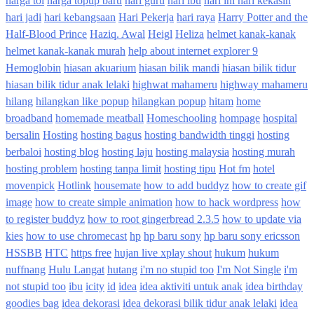
harga tol
harga topup baru
hari guru
hari ibu
hari ini hari kekasih
hari jadi
hari kebangsaan
Hari Pekerja
hari raya
Harry Potter and the
Half-Blood Prince
Haziq. Awal
Heigl
Heliza
helmet kanak-kanak
helmet kanak-kanak murah
help about internet explorer 9
Hemoglobin
hiasan akuarium
hiasan bilik mandi
hiasan bilik tidur
hiasan bilik tidur anak lelaki
highwat mahameru
highway mahameru
hilang
hilangkan like popup
hilangkan popup
hitam
home
broadband
homemade meatball
Homeschooling
hompage
hospital
bersalin
Hosting
hosting bagus
hosting bandwidth tinggi
hosting
berbaloi
hosting blog
hosting laju
hosting malaysia
hosting murah
hosting problem
hosting tanpa limit
hosting tipu
Hot fm
hotel
movenpick
Hotlink
housemate
how to add buddyz
how to create gif
image
how to create simple animation
how to hack wordpress
how
to register buddyz
how to root gingerbread 2.3.5
how to update via
kies
how to use chromecast
hp
hp baru sony
hp baru sony ericsson
HSSBB
HTC
https free
hujan live xplay shout
hukum
hukum
nuffnang
Hulu Langat
hutang
i'm no stupid too
I'm Not Single
i'm
not stupid too
ibu
icity
id
idea
idea aktiviti untuk anak
idea birthday
goodies bag
idea dekorasi
idea dekorasi bilik tidur anak lelaki
idea