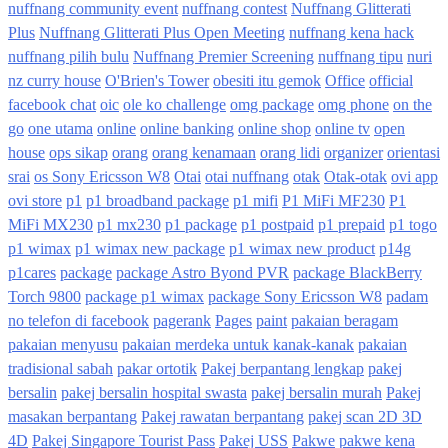
nuffnang community event
nuffnang contest
Nuffnang Glitterati
Plus
Nuffnang Glitterati Plus Open Meeting
nuffnang kena hack
nuffnang pilih bulu
Nuffnang Premier Screening
nuffnang tipu
nuri
nz curry house
O'Brien's Tower
obesiti itu gemok
Office
official
facebook chat
oic
ole ko challenge
omg package
omg phone
on the
go
one utama
online
online banking
online shop
online tv
open
house
ops sikap
orang
orang kenamaan
orang lidi
organizer
orientasi
srai
os Sony Ericsson W8
Otai
otai nuffnang
otak
Otak-otak
ovi app
ovi store
p1
p1 broadband package
p1 mifi
P1 MiFi MF230
P1
MiFi MX230
p1 mx230
p1 package
p1 postpaid
p1 prepaid
p1 togo
p1 wimax
p1 wimax new package
p1 wimax new product
p14g
p1cares
package
package Astro Byond PVR
package BlackBerry
Torch 9800
package p1 wimax
package Sony Ericsson W8
padam
no telefon di facebook
pagerank
Pages
paint
pakaian beragam
pakaian menyusu
pakaian merdeka untuk kanak-kanak
pakaian
tradisional sabah
pakar ortotik
Pakej berpantang lengkap
pakej
bersalin
pakej bersalin hospital swasta
pakej bersalin murah
Pakej
masakan berpantang
Pakej rawatan berpantang
pakej scan 2D 3D
4D
Pakej Singapore Tourist Pass
Pakej USS
Pakwe
pakwe kena