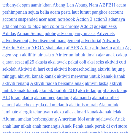
terbanyak spm
aamir khan
Abang Lan
Abang Nara
ABPBH
acara
perhimpunan sejuta belia
acara pesta laut lumut pangkor
account
account suspended
acer
acer. notebook
Action 3
action3
adamaya
add chat box to blog
add color to chrome
Addict
adegan seks
Adidas
Adnan Sempit
adobe
adv company in asia
Adverlets
advertisement
advertisement management
advertorial
Adwords
Adzrin Adzhar
AEON shah alam
af
AF8
Affair
afiq hazim
afrika
Ag
agen sspn
aidilfitri
air asia x
Air terjun lubuk timah
ajar anak cakap
ajaran sesat
ajl25
akasia
aksi awek pakai coli
aksi seks
aktiviti cuti
sekolah
Aktiviti di hari cuti
aktiviti homeschooling
aktiviti hujung
minggu
aktiviti kanak-kanak
aktiviti mewarna untuk kanak-kanak
aktiviti renang
Aktiviti riadah bersama anak
aktiviti taska
aktiviti
untuk kanak-kanak
aku tak bodoh 2010
aku terlanjur
al-aqsa klang
Al-Quran
aladin
alahan mengandung
alamanda
alamat sunfeet
alamut
alat check gula dalam darah
alat tulis murah
Alat untuk
laminate
alergik telur ayam
alexa
alias
almari kanak-kanak lelaki
Alumni
amalan berbengkung
American Idol
amir rajalawak
Anak
anak luar nikah
anak menangis
Anak Perak
anak perak di ovi store