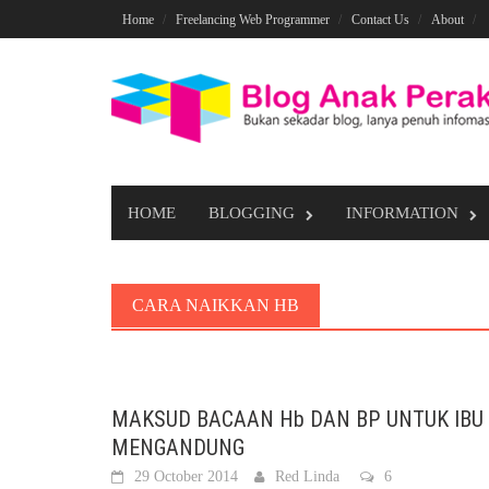
Skip
Home
Freelancing Web Programmer
Contact Us
About
to
content
HOME
BLOGGING
INFORMATION
CARA NAIKKAN HB
MAKSUD BACAAN Hb DAN BP UNTUK IBU
MENGANDUNG
29 October 2014
Red Linda
6