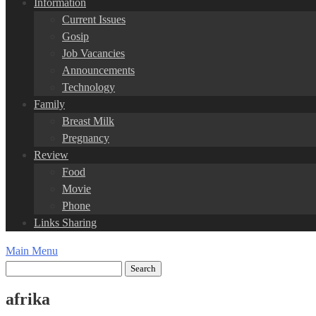
Information
Current Issues
Gosip
Job Vacancies
Announcements
Technology
Family
Breast Milk
Pregnancy
Review
Food
Movie
Phone
Links Sharing
Main Menu
afrika