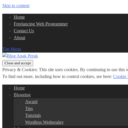
Skip to content
Home
Freelancing Web Programmer
Contact Us
About
Top Menu
Privacy & Cookies: This site uses cookies. By continuing to use this w
To find out more, including how to control cookies, see here:
Cookie 
Home
Blogging
Award
Tips
Tutorials
Wordless Wednesday