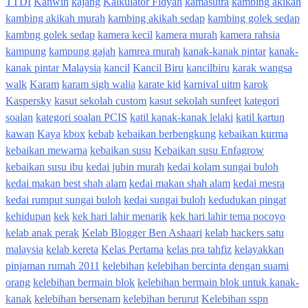
TTDI
Kahwin
kajang
Kalkulator Fidyah
kamasutra
kambing akikah
kambing akikah murah
kambing akikah sedap
kambing golek sedap
kambng golek sedap
kamera kecil
kamera murah
kamera rahsia
kampung
kampung gajah
kamrea murah
kanak-kanak pintar
kanak-
kanak pintar Malaysia
kancil
Kancil Biru
kancilbiru
karak wangsa
walk
Karam
karam sigh walia
karate kid
karnival uitm
karok
Kaspersky
kasut sekolah custom
kasut sekolah sunfeet
kategori
soalan
kategori soalan PCIS
katil kanak-kanak lelaki
katil kartun
kawan
Kaya
kbox
kebab
kebaikan berbengkung
kebaikan kurma
kebaikan mewarna
kebaikan susu
Kebaikan susu Enfagrow
kebaikan susu ibu
kedai jubin murah
kedai kolam sungai buloh
kedai makan best shah alam
kedai makan shah alam
kedai mesra
kedai rumput sungai buloh
kedai sungai buloh
kedudukan pingat
kehidupan
kek
kek hari lahir menarik
kek hari lahir tema pocoyo
kelab anak perak
Kelab Blogger Ben Ashaari
kelab hackers satu
malaysia
kelab kereta
Kelas Pertama
kelas pra tahfiz
kelayakkan
pinjaman rumah 2011
kelebihan
kelebihan bercinta dengan suami
orang
kelebihan bermain blok
kelebihan bermain blok untuk kanak-
kanak
kelebihan bersenam
kelebihan berurut
Kelebihan sspn