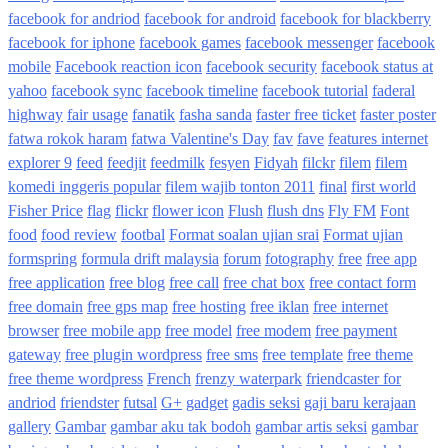
facebook for andriod
facebook for android
facebook for blackberry
facebook for iphone
facebook games
facebook messenger
facebook
mobile
Facebook reaction icon
facebook security
facebook status at
yahoo
facebook sync
facebook timeline
facebook tutorial
faderal
highway
fair usage
fanatik
fasha sanda
faster free ticket
faster poster
fatwa rokok haram
fatwa Valentine's Day
fav
fave
features internet
explorer 9
feed
feedjit
feedmilk
fesyen
Fidyah
filckr
filem
filem
komedi inggeris popular
filem wajib tonton 2011
final
first world
Fisher Price
flag
flickr
flower icon
Flush
flush dns
Fly FM
Font
food
food review
footbal
Format soalan ujian srai
Format ujian
formspring
formula drift malaysia
forum
fotography
free
free app
free application
free blog
free call
free chat box
free contact form
free domain
free gps map
free hosting
free iklan
free internet
browser
free mobile app
free model
free modem
free payment
gateway
free plugin wordpress
free sms
free template
free theme
free theme wordpress
French
frenzy waterpark
friendcaster for
andriod
friendster
futsal
G+
gadget
gadis seksi
gaji baru kerajaan
gallery
Gambar
gambar aku tak bodoh
gambar artis seksi
gambar