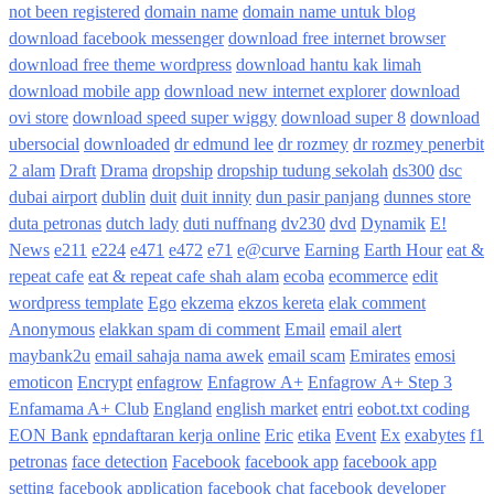
not been registered
domain name
domain name untuk blog
download facebook messenger
download free internet browser
download free theme wordpress
download hantu kak limah
download mobile app
download new internet explorer
download
ovi store
download speed super wiggy
download super 8
download
ubersocial
downloaded
dr edmund lee
dr rozmey
dr rozmey penerbit
2 alam
Draft
Drama
dropship
dropship tudung sekolah
ds300
dsc
dubai airport
dublin
duit
duit innity
dun pasir panjang
dunnes store
duta petronas
dutch lady
duti nuffnang
dv230
dvd
Dynamik
E!
News
e211
e224
e471
e472
e71
e@curve
Earning
Earth Hour
eat &
repeat cafe
eat & repeat cafe shah alam
ecoba
ecommerce
edit
wordpress template
Ego
ekzema
ekzos kereta
elak comment
Anonymous
elakkan spam di comment
Email
email alert
maybank2u
email sahaja nama awek
email scam
Emirates
emosi
emoticon
Encrypt
enfagrow
Enfagrow A+
Enfagrow A+ Step 3
Enfamama A+ Club
England
english market
entri
eobot.txt coding
EON Bank
epndaftaran kerja online
Eric
etika
Event
Ex
exabytes
f1
petronas
face detection
Facebook
facebook app
facebook app
setting
facebook application
facebook chat
facebook developer