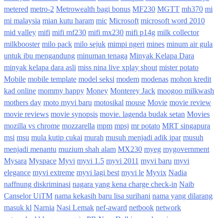
metered
metro-2
Metrowealth bagi bonus
MF230
MGTT
mh370
mi
mi malaysia
mian kutu haram
mic
Microsoft
microsoft word 2010
mid valley
mifi
mifi mf230
mifi mx230
mifi p14g
milk collector
milkbooster
milo pack
milo sejuk
mimpi ngeri
mines
minum air gula
untuk ibu mengandung
minuman tenaga
Minyak Kelapa Dara
minyak kelapa dara asli
miss nina live xplay shout
mister potato
Mobile
mobile template
model seksi
modem
modenas
mohon kredit
kad online
mommy happy
Money
Monterey Jack
moogoo milkwash
mothers day
moto myvi baru
motosikal
mouse
Movie
movie review
movie reviews
movie synopsis
movie. lagenda budak setan
Movies
mozilla vs chrome
mozzarella
mpm
mpsj
mr potato
MRT singapura
msi
msu
mula kutip cukai
murah
musuh menjadi adik ipar
musuh
menjadi menantu
muzium shah alam
MX230
myeg
mygovernment
Mysara
Myspace
Myvi
myvi 1.5
myvi 2011
myvi baru
myvi
elegance
myvi extreme
myvi lagi best
myvi le
Myvix
Nadia
naffnung diskriminasi
nagara yang kena charge check-in
Naib
Canselor UiTM
nama kekasih baru lisa surihani
nama yang dilarang
masuk kl
Narnia
Nasi Lemak
nef-award
netbook
network