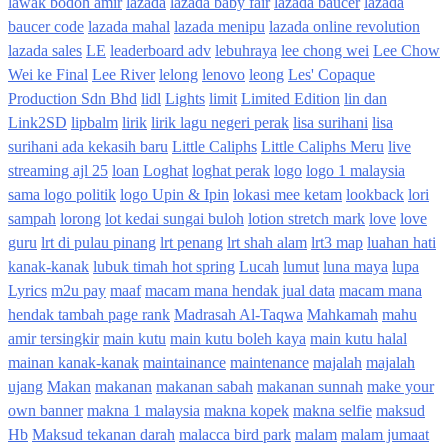
lawak bodoh amir
lazada
lazada baby fair
lazada baucer
lazada
baucer code
lazada mahal
lazada menipu
lazada online revolution
lazada sales
LE
leaderboard adv
lebuhraya
lee chong wei
Lee Chow
Wei ke Final
Lee River
lelong
lenovo
leong
Les' Copaque
Production Sdn Bhd
lidl
Lights
limit
Limited Edition
lin dan
Link2SD
lipbalm
lirik
lirik lagu negeri perak
lisa surihani
lisa
surihani ada kekasih baru
Little Caliphs
Little Caliphs Meru
live
streaming ajl 25
loan
Loghat
loghat perak
logo
logo 1 malaysia
sama logo politik
logo Upin & Ipin
lokasi mee ketam
lookback
lori
sampah
lorong
lot kedai sungai buloh
lotion stretch mark
love
love
guru
lrt di pulau pinang
lrt penang
lrt shah alam
lrt3 map
luahan hati
kanak-kanak
lubuk timah hot spring
Lucah
lumut
luna maya
lupa
Lyrics
m2u pay
maaf
macam mana hendak jual data
macam mana
hendak tambah page rank
Madrasah Al-Taqwa
Mahkamah
mahu
amir tersingkir
main kutu
main kutu boleh kaya
main kutu halal
mainan kanak-kanak
maintainance
maintenance
majalah
majalah
ujang
Makan
makanan
makanan sabah
makanan sunnah
make your
own banner
makna 1 malaysia
makna kopek
makna selfie
maksud
Hb
Maksud tekanan darah
malacca bird park
malam
malam jumaat