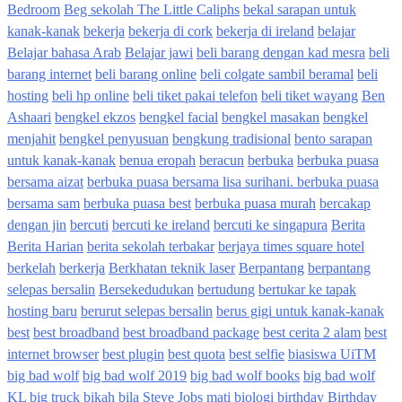
Bedroom
Beg sekolah The Little Caliphs
bekal sarapan untuk
kanak-kanak
bekerja
bekerja di cork
bekerja di ireland
belajar
Belajar bahasa Arab
Belajar jawi
beli barang dengan kad mesra
beli
barang internet
beli barang online
beli colgate sambil beramal
beli
hosting
beli hp online
beli tiket pakai telefon
beli tiket wayang
Ben
Ashaari
bengkel ekzos
bengkel facial
bengkel masakan
bengkel
menjahit
bengkel penyusuan
bengkung tradisional
bento sarapan
untuk kanak-kanak
benua eropah
beracun
berbuka
berbuka puasa
bersama aizat
berbuka puasa bersama lisa surihani. berbuka puasa
bersama sam
berbuka puasa best
berbuka puasa murah
bercakap
dengan jin
bercuti
bercuti ke ireland
bercuti ke singapura
Berita
Berita Harian
berita sekolah terbakar
berjaya times square hotel
berkelah
berkerja
Berkhatan teknik laser
Berpantang
berpantang
selepas bersalin
Bersekedudukan
bertudung
bertukar ke tapak
hosting baru
berurut selepas bersalin
berus gigi untuk kanak-kanak
best
best broadband
best broadband package
best cerita 2 alam
best
internet browser
best plugin
best quota
best selfie
biasiswa UiTM
big bad wolf
big bad wolf 2019
big bad wolf books
big bad wolf
KL
big truck
bikah
bila Steve Jobs mati
biologi
birthday
Birthday