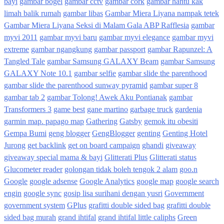
bayi
gambar bogel
gambar cctv
gambar cork
gambar hantu kak
limah balik rumah
gambar libas
Gambar Miera Liyana nampak tetek
Gambar Miera Liyana Seksi di Malam Gala ABP Rafflesia
gambar
myvi 2011
gambar myvi baru
gambar myvi elegance
gambar myvi
extreme
gambar ngangkung
gambar passport
gambar Rapunzel: A
Tangled Tale
gambar Samsung GALAXY Beam
gambar Samsung
GALAXY Note 10.1
gambar selfie
gambar slide the parenthood
gambar slide the parenthood sunway pyramid
gambar super 8
gambar tab 2
gambar Tolong! Awek Aku Pontianak
gambar
Transformers 3
game best
gane martino
garbage truck
gardenia
garmin map. papago map
Gathering
Gatsby
gemok itu obesiti
Gempa Bumi
geng blogger
GengBlogger
genting
Genting Hotel
Jurong
get backlink
get on board campaign
ghandi
giveaway
giveaway special mama & bayi
Glitterati Plus
Glitterati status
Glucometer reader
golongan tidak boleh tengok 2 alam
goo.n
Google
google adsense
Google Analytics
google map
google search
engin
google sync
gosip lisa surihani dengan yusri
Government
government system
GPlus
grafitti double sided bag
grafitti double
sided bag murah
grand ihtifal
grand ihtifal little caliphs
Green