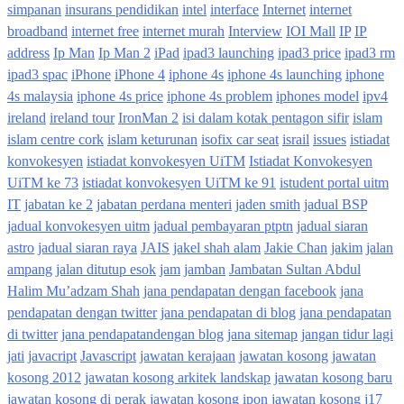
simpanan
insurans pendidikan
intel
interface
Internet
internet
broadband
internet free
internet murah
Interview
IOI Mall
IP
IP
address
Ip Man
Ip Man 2
iPad
ipad3 launching
ipad3 price
ipad3 rm
ipad3 spac
iPhone
iPhone 4
iphone 4s
iphone 4s launching
iphone
4s malaysia
iphone 4s price
iphone 4s problem
iphones model
ipv4
ireland
ireland tour
IronMan 2
isi dalam kotak pentagon sifir
islam
islam centre cork
islam keturunan
isofix car seat
israil
issues
istiadat
konvokesyen
istiadat konvokesyen UiTM
Istiadat Konvokesyen
UiTM ke 73
istiadat konvokesyen UiTM ke 91
istudent portal uitm
IT
jabatan ke 2
jabatan perdana menteri
jaden smith
jadual BSP
jadual konvokesyen uitm
jadual pembayaran ptptn
jadual siaran
astro
jadual siaran raya
JAIS
jakel shah alam
Jakie Chan
jakim
jalan
ampang
jalan ditutup esok
jam
jamban
Jambatan Sultan Abdul
Halim Mu’adzam Shah
jana pendapatan dengan facebook
jana
pendapatan dengan twitter
jana pendapatan di blog
jana pendapatan
di twitter
jana pendapatandengan blog
jana sitemap
jangan tidur lagi
jati
javacript
Javascript
jawatan kerajaan
jawatan kosong
jawatan
kosong 2012
jawatan kosong arkitek landskap
jawatan kosong baru
jawatan kosong di perak
jawatan kosong ipon
jawatan kosong j17