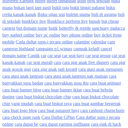
Buffered Earning
buffet
buffet ramadhan
Buih
buju sekolah
buka
puasa
bukan janji tapi pasti
bukit raja
bukit tinggi pahang
buku
cerita kanak-kanak
Buku ujian srai
buletin utama
buli di asrama
buli
di sekolah
bunkface live
Bunkface perform live
bunuh
but cheap
camera
but domain name
butik
butterfly & reptile sanctuary malacca
buy gadget online
buy pc online
buy phone online
buy ticket from
mobile
Cada daftar sspn-i secara online
calamine
calendar
cam
cameron highland
campaign p1 wimax
campak keladi
cancel
domain name
Cantik
car
car seat
car seat bayi
car seat group
car seat
kanak-kanak
car seat murah
cara
cara ajar anak free diapers
cara ajar
anak gosok gigi
cara ajar anak jadi kreatif
cara atasi anak menangis
cara atasi anak tantrum
cara atasi anak tantrum nak mainan
cara
banyakkan susu badan
cara banyakkan susu ibu
cara buat animasi
cara buat banner blog
cara buat banner iklan
cara buat bebola
daging
cara buat biskut chocolate chip
cara buat biskut chocolate
chip yang mudah
cara buat biskut raya
cara buat gambar bergerak
cara buat logo blog
cara buat passport bayi
cara cashout churpchurp
cara check page rank
Cara Daftar GPlus
Cara daftar sspn-i secara
online
cara dapat be
cara dapat earning nuffnang
cara elak di hack