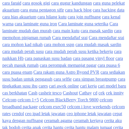
cara faraid
cara gosok gigi
cara gugur kandungan
cara guna pelekat
akuarium
cara guna pentagon sifir
cara hack blog
cara hacking data
cara hias akuarium
cara hilang kutu
cara join nuffnang
cara kenal
warna
cara laminate guna iron
Cara laminate guna seterika
Cara
laminate mudah dan murah
cara main kutu
cara masak sardin
cara
memohon pinjaman rumah
Cara mendaftaf srai
Cara mendaftar srai
cara mohon kad nikah
cara mohon sspn
cara mudah masak sardin
cara mudah perah susu
cara mudah perah susu ketika bekerja
cara
naikkan Hb
cara panaskan susu badan
cara pasang vinyl floor
cara
pecah masuk rumah
cara perompak memanjat pagar
cara puasa 6
cara puasa enam
Cara rakam guna Astro Byond PVR
cara sediakan
susu badan untuk pengasuh
cara selfie
cara simpan breastpump
cara
tingkatkan susu ibu
cares
cari awek online
cari kerja
cari model baru
cas berkhatan
Cash
casheir tesco
Cashout
Cathay
cd
cek
cek innity
Celcom
celcom 1+5
Celcom BlackBerry Torch 9800
celcom
broadband package
celcom exec50
celcom i love weekends
celcom
rates
cendol
ceo ipad letak jawatan
ceo iphone letak jawatan
cepat
kaya dengan nuffnang
ceramah agama
ceramah kerjaya
cerita aku
tak bodoh
cerita anak
cerita hantu
cerita hantu malam jumaat
cerita