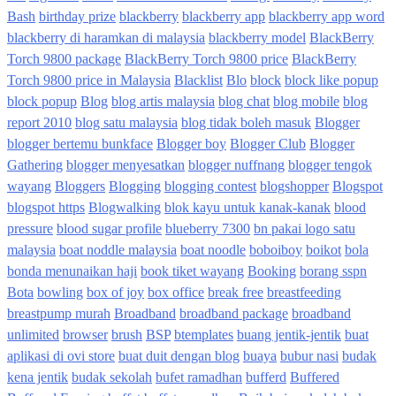
Bash
birthday prize
blackberry
blackberry app
blackberry app word
blackberry di haramkan di malaysia
blackberry model
BlackBerry
Torch 9800 package
BlackBerry Torch 9800 price
BlackBerry
Torch 9800 price in Malaysia
Blacklist
Blo
block
block like popup
block popup
Blog
blog artis malaysia
blog chat
blog mobile
blog
report 2010
blog satu malaysia
blog tidak boleh masuk
Blogger
blogger bertemu bunkface
Blogger boy
Blogger Club
Blogger
Gathering
blogger menyesatkan
blogger nuffnang
blogger tengok
wayang
Bloggers
Blogging
blogging contest
blogshopper
Blogspot
blogspot https
Blogwalking
blok kayu untuk kanak-kanak
blood
pressure
blood sugar profile
blueberry 7300
bn pakai logo satu
malaysia
boat noddle malaysia
boat noodle
boboiboy
boikot
bola
bonda menunaikan haji
book tiket wayang
Booking
borang sspn
Bota
bowling
box of joy
box office
break free
breastfeeding
breastpump murah
Broadband
broadband package
broadband
unlimited
browser
brush
BSP
btemplates
buang jentik-jentik
buat
aplikasi di ovi store
buat duit dengan blog
buaya
bubur nasi
budak
kena jentik
budak sekolah
bufet ramadhan
bufferd
Buffered