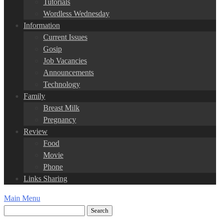
Tutorials
Wordless Wednesday
Information
Current Issues
Gosip
Job Vacancies
Announcements
Technology
Family
Breast Milk
Pregnancy
Review
Food
Movie
Phone
Links Sharing
Main Menu