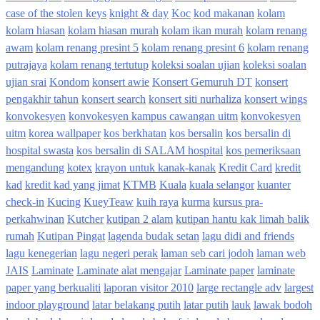
case of the stolen keys
knight & day
Koc
kod makanan
kolam
kolam hiasan
kolam hiasan murah
kolam ikan murah
kolam renang
awam
kolam renang presint 5
kolam renang presint 6
kolam renang
putrajaya
kolam renang tertutup
koleksi soalan ujian
koleksi soalan
ujian srai
Kondom
konsert awie
Konsert Gemuruh DT
konsert
pengakhir tahun
konsert search
konsert siti nurhaliza
konsert wings
konvokesyen
konvokesyen kampus cawangan uitm
konvokesyen
uitm
korea wallpaper
kos berkhatan
kos bersalin
kos bersalin di
hospital swasta
kos bersalin di SALAM hospital
kos pemeriksaan
mengandung
kotex
krayon untuk kanak-kanak
Kredit Card
kredit
kad
kredit kad yang jimat
KTMB
Kuala
kuala selangor
kuanter
check-in
Kucing
KueyTeaw
kuih raya
kurma
kursus pra-
perkahwinan
Kutcher
kutipan 2 alam
kutipan hantu kak limah balik
rumah
Kutipan Pingat
lagenda budak setan
lagu didi and friends
lagu kenegerian
lagu negeri perak
laman seb cari jodoh
laman web
JAIS
Laminate
Laminate alat mengajar
Laminate paper
laminate
paper yang berkualiti
laporan visitor 2010
large rectangle adv
largest
indoor playground
latar belakang putih
latar putih
lauk
lawak bodoh