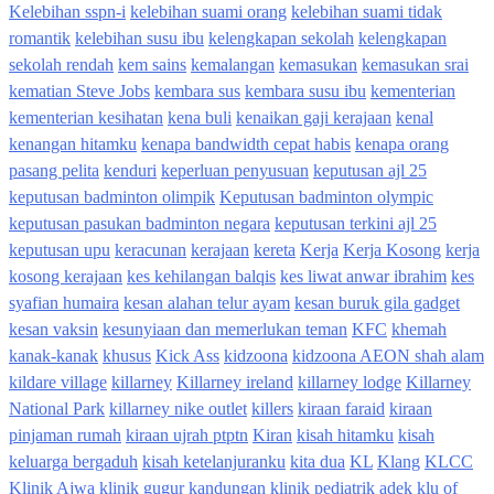
Kelebihan sspn-i
kelebihan suami orang
kelebihan suami tidak
romantik
kelebihan susu ibu
kelengkapan sekolah
kelengkapan
sekolah rendah
kem sains
kemalangan
kemasukan
kemasukan srai
kematian Steve Jobs
kembara sus
kembara susu ibu
kementerian
kementerian kesihatan
kena buli
kenaikan gaji kerajaan
kenal
kenangan hitamku
kenapa bandwidth cepat habis
kenapa orang
pasang pelita
kenduri
keperluan penyusuan
keputusan ajl 25
keputusan badminton olimpik
Keputusan badminton olympic
keputusan pasukan badminton negara
keputusan terkini ajl 25
keputusan upu
keracunan
kerajaan
kereta
Kerja
Kerja Kosong
kerja
kosong kerajaan
kes kehilangan balqis
kes liwat anwar ibrahim
kes
syafian humaira
kesan alahan telur ayam
kesan buruk gila gadget
kesan vaksin
kesunyiaan dan memerlukan teman
KFC
khemah
kanak-kanak
khusus
Kick Ass
kidzoona
kidzoona AEON shah alam
kildare village
killarney
Killarney ireland
killarney lodge
Killarney
National Park
killarney nike outlet
killers
kiraan faraid
kiraan
pinjaman rumah
kiraan ujrah ptptn
Kiran
kisah hitamku
kisah
keluarga bergaduh
kisah ketelanjuranku
kita dua
KL
Klang
KLCC
Klinik Ajwa
klinik gugur kandungan
klinik pediatrik adek
klu of