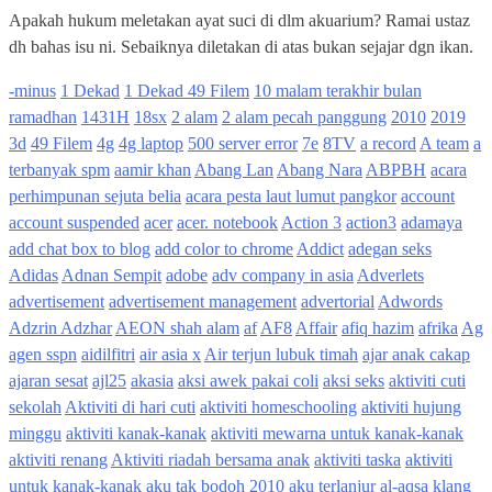
Apakah hukum meletakan ayat suci di dlm akuarium? Ramai ustaz
dh bahas isu ni. Sebaiknya diletakan di atas bukan sejajar dgn ikan.
-minus
1 Dekad
1 Dekad 49 Filem
10 malam terakhir bulan
ramadhan
1431H
18sx
2 alam
2 alam pecah panggung
2010
2019
3d
49 Filem
4g
4g laptop
500 server error
7e
8TV
a record
A team
a
terbanyak spm
aamir khan
Abang Lan
Abang Nara
ABPBH
acara
perhimpunan sejuta belia
acara pesta laut lumut pangkor
account
account suspended
acer
acer. notebook
Action 3
action3
adamaya
add chat box to blog
add color to chrome
Addict
adegan seks
Adidas
Adnan Sempit
adobe
adv company in asia
Adverlets
advertisement
advertisement management
advertorial
Adwords
Adzrin Adzhar
AEON shah alam
af
AF8
Affair
afiq hazim
afrika
Ag
agen sspn
aidilfitri
air asia x
Air terjun lubuk timah
ajar anak cakap
ajaran sesat
ajl25
akasia
aksi awek pakai coli
aksi seks
aktiviti cuti
sekolah
Aktiviti di hari cuti
aktiviti homeschooling
aktiviti hujung
minggu
aktiviti kanak-kanak
aktiviti mewarna untuk kanak-kanak
aktiviti renang
Aktiviti riadah bersama anak
aktiviti taska
aktiviti
untuk kanak-kanak
aku tak bodoh 2010
aku terlanjur
al-aqsa klang