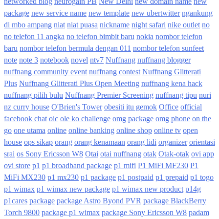
networked blog
neurogain PB
New Delhi
new domain name
new
package
new service name
new template
new ubertwitter
ngankung
di mbo ampang
niat
niat puasa
nickname
night safari
nike outlet
no
no telefon 11 angka
no telefon bimbit baru
nokia
nombor telefon
baru
nombor telefon bermula dengan 011
nombor telefon sunfeet
note
note 3
notebook
novel
ntv7
Nuffnang
nuffnang blogger
nuffnang community event
nuffnang contest
Nuffnang Glitterati
Plus
Nuffnang Glitterati Plus Open Meeting
nuffnang kena hack
nuffnang pilih bulu
Nuffnang Premier Screening
nuffnang tipu
nuri
nz curry house
O'Brien's Tower
obesiti itu gemok
Office
official
facebook chat
oic
ole ko challenge
omg package
omg phone
on the
go
one utama
online
online banking
online shop
online tv
open
house
ops sikap
orang
orang kenamaan
orang lidi
organizer
orientasi
srai
os Sony Ericsson W8
Otai
otai nuffnang
otak
Otak-otak
ovi app
ovi store
p1
p1 broadband package
p1 mifi
P1 MiFi MF230
P1
MiFi MX230
p1 mx230
p1 package
p1 postpaid
p1 prepaid
p1 togo
p1 wimax
p1 wimax new package
p1 wimax new product
p14g
p1cares
package
package Astro Byond PVR
package BlackBerry
Torch 9800
package p1 wimax
package Sony Ericsson W8
padam