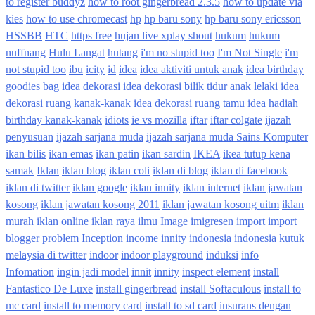
to register buddyz
how to root gingerbread 2.3.5
how to update via
kies
how to use chromecast
hp
hp baru sony
hp baru sony ericsson
HSSBB
HTC
https free
hujan live xplay shout
hukum
hukum
nuffnang
Hulu Langat
hutang
i'm no stupid too
I'm Not Single
i'm
not stupid too
ibu
icity
id
idea
idea aktiviti untuk anak
idea birthday
goodies bag
idea dekorasi
idea dekorasi bilik tidur anak lelaki
idea
dekorasi ruang kanak-kanak
idea dekorasi ruang tamu
idea hadiah
birthday kanak-kanak
idiots
ie vs mozilla
iftar
iftar colgate
ijazah
penyusuan
ijazah sarjana muda
ijazah sarjana muda Sains Komputer
ikan bilis
ikan emas
ikan patin
ikan sardin
IKEA
ikea tutup kena
samak
Iklan
iklan blog
iklan coli
iklan di blog
iklan di facebook
iklan di twitter
iklan google
iklan innity
iklan internet
iklan jawatan
kosong
iklan jawatan kosong 2011
iklan jawatan kosong uitm
iklan
murah
iklan online
iklan raya
ilmu
Image
imigresen
import
import
blogger problem
Inception
income innity
indonesia
indonesia kutuk
melaysia di twitter
indoor
indoor playground
induksi
info
Infomation
ingin jadi model
innit
innity
inspect element
install
Fantastico De Luxe
install gingerbread
install Softaculous
install to
mc card
install to memory card
install to sd card
insurans dengan