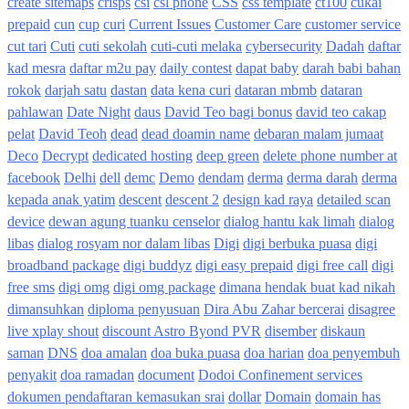
create sitemaps
crisps
csi
csl phone
CSS
css template
ct100
cukai
prepaid
cun
cup
curi
Current Issues
Customer Care
customer service
cut tari
Cuti
cuti sekolah
cuti-cuti melaka
cybersecurity
Dadah
daftar
kad mesra
daftar m2u pay
daily contest
dapat baby
darah babi bahan
rokok
darjah satu
dastan
data kena curi
dataran mbmb
dataran
pahlawan
Date Night
daus
David Teo bagi bonus
david teo cakap
pelat
David Teoh
dead
dead doamin name
debaran malam jumaat
Deco
Decrypt
dedicated hosting
deep green
delete phone number at
facebook
Delhi
dell
demc
Demo
dendam
derma
derma darah
derma
kepada anak yatim
descent
descent 2
design kad raya
detailed scan
device
dewan agung tuanku censelor
dialog hantu kak limah
dialog
libas
dialog rosyam nor dalam libas
Digi
digi berbuka puasa
digi
broadband package
digi buddyz
digi easy prepaid
digi free call
digi
free sms
digi omg
digi omg package
dimana hendak buat kad nikah
dimansuhkan
diploma penyusuan
Dira Abu Zahar bercerai
disagree
live xplay shout
discount Astro Byond PVR
disember
diskaun
saman
DNS
doa amalan
doa buka puasa
doa harian
doa penyembuh
penyakit
doa ramadan
document
Dodoi Confinement services
dokumen pendaftaran kemasukan srai
dollar
Domain
domain has