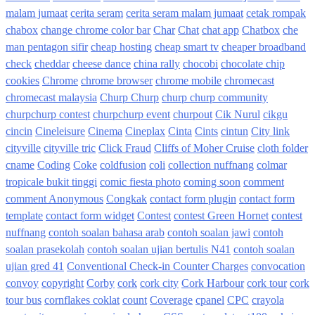
malam jumaat
cerita seram
cerita seram malam jumaat
cetak rompak
chabox
change chrome color bar
Char
Chat
chat app
Chatbox
che
man pentagon sifir
cheap hosting
cheap smart tv
cheaper broadband
check
cheddar
cheese dance
china rally
chocobi
chocolate chip
cookies
Chrome
chrome browser
chrome mobile
chromecast
chromecast malaysia
Churp Churp
churp churp community
churpchurp contest
churpchurp event
churpout
Cik Nurul
cikgu
cincin
Cineleisure
Cinema
Cineplax
Cinta
Cints
cintun
City link
cityville
cityville tric
Click Fraud
Cliffs of Moher Cruise
cloth folder
cname
Coding
Coke
coldfusion
coli
collection nuffnang
colmar
tropicale bukit tinggi
comic fiesta photo
coming soon
comment
comment Anonymous
Congkak
contact form plugin
contact form
template
contact form widget
Contest
contest Green Hornet
contest
nuffnang
contoh soalan bahasa arab
contoh soalan jawi
contoh
soalan prasekolah
contoh soalan ujian bertulis N41
contoh soalan
ujian gred 41
Conventional Check-in Counter Charges
convocation
convoy
copyright
Corby
cork
cork city
Cork Harbour
cork tour
cork
tour bus
cornflakes coklat
count
Coverage
cpanel
CPC
crayola