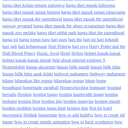
harga tiket kolam renang putrajaya
harga tiket masuk kidzoona
harga tiket masuk taman burung
harga tiket masuk taman rama-rama
harga tiket masuk the parenthood
harga tiket masuk the parenthood
sunway pyramid
harga tiket masuk the shore oceanarium
harga tiket
masuk zoo melaka
harga tiket rabbit park
harga tiket the parenthood
harga tol
harga topup baru
hari guru
hari ibu
hari ini hari kekasih
hari jadi
hari kebangsaan
Hari Pekerja
hari raya
Harry Potter and the
Half-Blood Prince
Haziq. Awal
Heigl
Heliza
helmet kanak-kanak
helmet kanak-kanak murah
help about internet explorer 9
Hemoglobin
hiasan akuarium
hiasan bilik mandi
hiasan bilik tidur
hiasan bilik tidur anak lelaki
highwat mahameru
highway mahameru
hilang
hilangkan like popup
hilangkan popup
hitam
home
broadband
homemade meatball
Homeschooling
hompage
hospital
bersalin
Hosting
hosting bagus
hosting bandwidth tinggi
hosting
berbaloi
hosting blog
hosting laju
hosting malaysia
hosting murah
hosting problem
hosting tanpa limit
hosting tipu
Hot fm
hotel
movenpick
Hotlink
housemate
how to add buddyz
how to create gif
image
how to create simple animation
how to hack wordpress
how