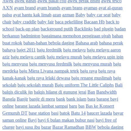
Awek
awek ganas
awek pakai coli
awek perak disini
awek tesco
AXN
ayam brand
ayam brands
ayam brans
ayamas
ayat al-quran
palsu
ayat hantu kak limah
azan
azman
Baby
baby car seat
baby
chair
baby craddle
baby fair
baca pekeliling
Bacaan Hb
back to
school
back-up plan
background putih
Backlinks
bad plugin
badan
berkanun
badminton
bagaimana memohon pengiraan ujrah
bahan
buat rokok
bahan-bahan bebola daging
Bahasa arab
bahasa perak
bahaya
bajet 2011
baju feedmilk
baju melayu
baju melayu aaron
aziz
baju melayu cantik
baju melayu murah
baju melayu upin ipin
baju menyusu
baju menyusu feedmilk
baju menyusu murah
baju
merdeka
baju Miera Liyana nampak tetek
baju raya
baju raya
kanak-kanak
baju raya lelaki dewasa
baju renang muslimah
baju
sekolah
baju sekolah murah
Baju uniform The Little Caliphs
Bali
balqis diculik jin
balqis hilang di gunung jerai
Ban
Bandwidth
Bangla
Banjir
banjir di meru
bank
bank islam
bara
barang bayi
online
barang lazada lambat sampai
baru
bas
Bas ke Konsert
Gemuruh DT
base station
basi
batok
Batu 14
baucer lazada
bayar
saman online
Bayi
bayi 6 bulan makan bubur nasi
bayi free of
charge
bayi susu ibu
bazar
Bazar Ramadhan
BBW
bebola daging