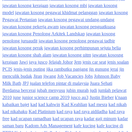
jawatan kosong kerajaan
jawatan kosong mbi
jawatan kosong
model
jawatan kosong pegawai khidmat pelanggan
jawatan kosong
Pegawai Pertanian
jawatan kosong pegawai undang-undang
jawatan kosong pekerja awam
jawatan kosong penguatkuasa
jawatan kosong Penolong Arkitek Landskap
jawatan kosong
penolong juruaudit
jawatan kosong penolong pegawai tadbir
jawatan kosong perak
jawatan kosong perhimpunan sejuta belia
jawatan kosong shah alam
jawatan kosong uitm
jawatan kososng
kerajaan
Jawi
jaya jusco
Jelajah Johor
Jem
jenis car seat
jenis soalan
PCIS
jenis-jenis puting
jika rambutku panjang
jin gunung jerai
jin
menculik budak
Jiran
jiwang
Job Vacancies
Jobs
Johnson Baby
Milk Bath
JPJ
jualan telefon pintar di malaysia
Juara Sehati
Berdansa bercerai
jubah menyusu
jubin murah
judi
jumlah pelawat
2010
june
junior science camp 2019
jusco au3
Justin Bieber
k'naan
kabaikan bajet
kad
kad kahwin
Kad Keahlian
kad mesra
kad nikah
kad nikahaku
Kad Platinium
kad raya
kad raya aidiladha
kad raya
free
kad ucapan ramadhan
kad ucapan raya
kadar gaji minum
kadar
saman baru
Kadom Ads Management
kafe kucing
kafe kucing di