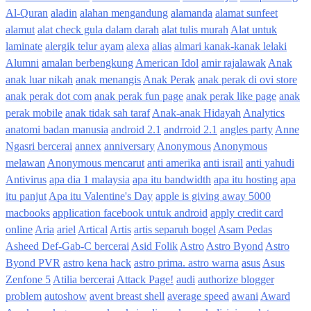
Al-Quran
aladin
alahan mengandung
alamanda
alamat sunfeet
alamut
alat check gula dalam darah
alat tulis murah
Alat untuk
laminate
alergik telur ayam
alexa
alias
almari kanak-kanak lelaki
Alumni
amalan berbengkung
American Idol
amir rajalawak
Anak
anak luar nikah
anak menangis
Anak Perak
anak perak di ovi store
anak perak dot com
anak perak fun page
anak perak like page
anak
perak mobile
anak tidak sah taraf
Anak-anak Hidayah
Analytics
anatomi badan manusia
android 2.1
andrroid 2.1
angles party
Anne
Ngasri bercerai
annex
anniversary
Anonymous
Anonymous
melawan
Anonymous mencarut
anti amerika
anti israil
anti yahudi
Antivirus
apa dia 1 malaysia
apa itu bandwidth
apa itu hosting
apa
itu panjut
Apa itu Valentine's Day
apple is giving away 5000
macbooks
application facebook untuk android
apply credit card
online
Aria
ariel
Artical
Artis
artis separuh bogel
Asam Pedas
Asheed Def-Gab-C bercerai
Asid Folik
Astro
Astro Byond
Astro
Byond PVR
astro kena hack
astro prima. astro warna
asus
Asus
Zenfone 5
Atilia bercerai
Attack Page!
audi
authorize blogger
problem
autoshow
avent breast shell
average speed
awani
Award