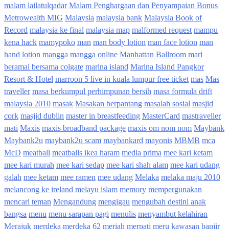
malam lailatulqadar
Malam Penghargaan dan Penyampaian Bonus
Metrowealth MIG
Malaysia
malaysia bank
Malaysia Book of
Record
malaysia ke final
malaysia map
malformed request
mampu
kena hack
mamypoko
man
man body lotion
man face lotion
man
hand lotion
mangga
mangga online
Manhattan Ballroom
mari
beramal bersama colgate
marina island
Marina Island Pangkor
Resort & Hotel
marroon 5 live in kuala lumpur free ticket
mas
Mas
traveller
masa berkumpul perhimpunan bersih
masa formula drift
malaysia 2010
masak
Masakan berpantang
masalah sosial
masjid
cork
masjid dublin
master in breastfeeding
MasterCard
mastraveller
mati
Maxis
maxis broadband package
maxis om nom nom
Maybank
Maybank2u
maybank2u scam
maybankard
mayonis
MBMB
mca
McD
meatball
meatballs ikea haram
media prima
mee kari ketam
mee kari murah
mee kari sedap
mee kari shah alam
mee kari udang
galah
mee ketam
mee ramen
mee udang
Melaka
melaka maju 2010
melancong ke ireland
melayu islam
memory
mempergunakan
mencari teman
Mengandung
mengigau
mengubah destini anak
bangsa
menu
menu sarapan pagi
menulis
menyambut kelahiran
Merajuk
merdeka
merdeka 62
meriah
merpati
meru kawasan banjir