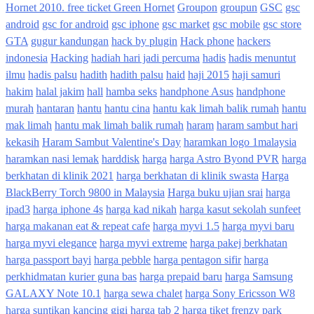
Hornet 2010. free ticket Green Hornet
Groupon
groupun
GSC
gsc
android
gsc for android
gsc iphone
gsc market
gsc mobile
gsc store
GTA
gugur kandungan
hack by plugin
Hack phone
hackers
indonesia
Hacking
hadiah hari jadi percuma
hadis
hadis menuntut
ilmu
hadis palsu
hadith
hadith palsu
haid
haji 2015
haji samuri
hakim
halal jakim
hall
hamba seks
handphone Asus
handphone
murah
hantaran
hantu
hantu cina
hantu kak limah balik rumah
hantu
mak limah
hantu mak limah balik rumah
haram
haram sambut hari
kekasih
Haram Sambut Valentine's Day
haramkan logo 1malaysia
haramkan nasi lemak
harddisk
harga
harga Astro Byond PVR
harga
berkhatan di klinik 2021
harga berkhatan di klinik swasta
Harga
BlackBerry Torch 9800 in Malaysia
Harga buku ujian srai
harga
ipad3
harga iphone 4s
harga kad nikah
harga kasut sekolah sunfeet
harga makanan eat & repeat cafe
harga myvi 1.5
harga myvi baru
harga myvi elegance
harga myvi extreme
harga pakej berkhatan
harga passport bayi
harga pebble
harga pentagon sifir
harga
perkhidmatan kurier guna bas
harga prepaid baru
harga Samsung
GALAXY Note 10.1
harga sewa chalet
harga Sony Ericsson W8
harga suntikan kancing gigi
harga tab 2
harga tiket frenzy park